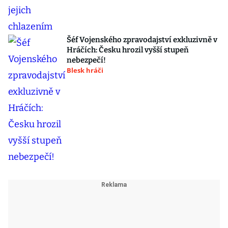
Šéf Vojenského zpravodajství exkluzivně v
Hráčích: Česku hrozil vyšší stupeň
nebezpečí!
Blesk hráči