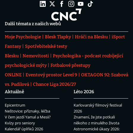
Další témata z našich webů
Moje Psychologie
Blesk Tlapky
Hráči na Blesku
iSport
Fantasy
Spotřebitelské testy
Blesku
Nemovitosti
Psychologika - podcast rozbíjející
psychologické mýty
Fotbalové přestupy
ONLINE
Eventový prostor Level 9
OKTAGON 92: Szabová
vs. Pudilová
Chance Liga 2026/27
Aktuálně
Léto 2026
Epicentrum
Karlovarský filmový festival
Neštovice: příznaky, léčba
2026
V čem jezdí Yamal a Mesii?
Znamení, že jste potkali
Kvízy pro seniory
někoho z minulého života
Kalendář úplňků 2026
Astronomické úkazy 2026: