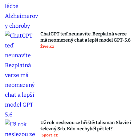
ChatGPT teď neunavíte. Bezplatná verze
má neomezený chat a lepší model GPT-5.6
Živě.cz
Už rok neslezou ze hřiště: talisman Slavie i
železný Srb. Kdo nechyběl pět let?
iSport.cz