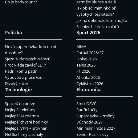
Co je bodycount?
zatmění slunce a další
Jak obléci miminko při
vysokých teplotách?
Jak na dokonalé letní mojito
6 lehkých letních salátů
Politika
Sport 2026
Nová superdávka: kdo na ní
MMA
dosáhne?
Fotbal 2026/27
Sjezd sudetských Němců
Hokej 2026
Proč vláda zavádí EET?
Tenis 2026
Padni komu padni
F1 2026
Výpověď z práce vzor
Atletika 2026
Divoký kačer
Cyklistika 2026
Technologie
Ekonomika
SpaceX na burze
Smrt OSVČ
Nejlepší telefony
Spořicí účty
Nejlepší AI zdarma
Superdávka – změny
Nejlepší chytré hodinky
Důchody 2027
Nejlepší VPN – srovnání
Minimální mzda 2027
Netflix filmy a seriály
Senior Pas – slevy