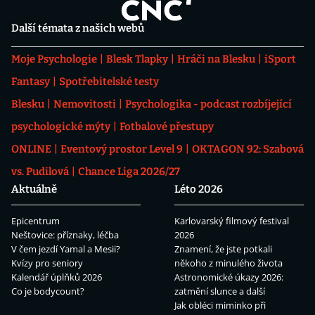
Další témata z našich webů
Moje Psychologie
Blesk Tlapky
Hráči na Blesku
iSport
Fantasy
Spotřebitelské testy
Blesku
Nemovitosti
Psychologika - podcast rozbíjející
psychologické mýty
Fotbalové přestupy
ONLINE
Eventový prostor Level 9
OKTAGON 92: Szabová
vs. Pudilová
Chance Liga 2026/27
Aktuálně
Léto 2026
Epicentrum
Karlovarský filmový festival
Neštovice: příznaky, léčba
2026
V čem jezdí Yamal a Mesii?
Znamení, že jste potkali
Kvízy pro seniory
někoho z minulého života
Kalendář úplňků 2026
Astronomické úkazy 2026:
Co je bodycount?
zatmění slunce a další
Jak obléci miminko při