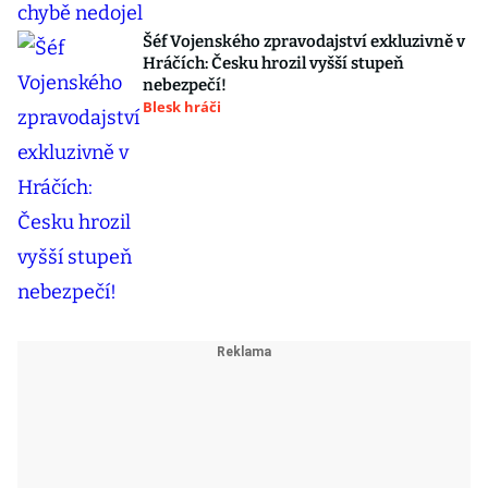
Šéf Vojenského zpravodajství exkluzivně v
Hráčích: Česku hrozil vyšší stupeň
nebezpečí!
Blesk hráči