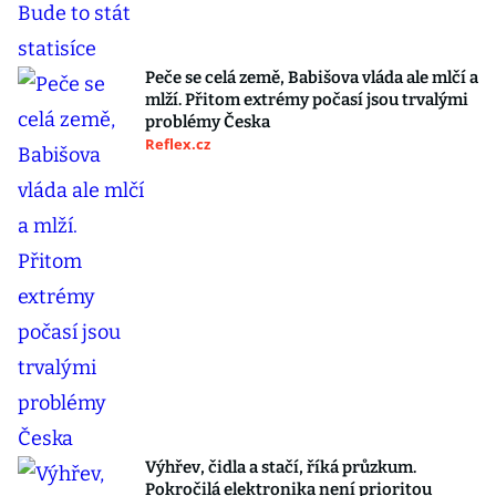
Peče se celá země, Babišova vláda ale mlčí a
mlží. Přitom extrémy počasí jsou trvalými
problémy Česka
Reflex.cz
Výhřev, čidla a stačí, říká průzkum.
Pokročilá elektronika není prioritou