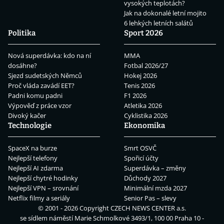
vysokých teplotách?
Jak na dokonalé letní mojito
6 lehkých letních salátů
Politika
Sport 2026
Nová superdávka: kdo na ní
MMA
dosáhne?
Fotbal 2026/27
Sjezd sudetských Němců
Hokej 2026
Proč vláda zavádí EET?
Tenis 2026
Padni komu padni
F1 2026
Výpověď z práce vzor
Atletika 2026
Divoký kačer
Cyklistika 2026
Technologie
Ekonomika
SpaceX na burze
Smrt OSVČ
Nejlepší telefony
Spořicí účty
Nejlepší AI zdarma
Superdávka – změny
Nejlepší chytré hodinky
Důchody 2027
Nejlepší VPN – srovnání
Minimální mzda 2027
Netflix filmy a seriály
Senior Pas – slevy
© 2001 - 2026 Copyright
CZECH NEWS CENTER a.s.
se sídlem náměstí Marie Schmolkové 3493/1, 100 00 Praha 10 -