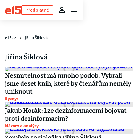
Předplatné
e15.cz
Jiřina Šiklová
Jiřina Šiklová
Nesmrtelnost má mnoho podob. Vybrali
jsme deset knih, které by čtenářům neměly
uniknout
Byznys
Jakub Horák: Lze dezinformacemi bojovat
proti dezinformacím?
Názory a analýzy
Zemřela socioložka Jiřina Šiklová,