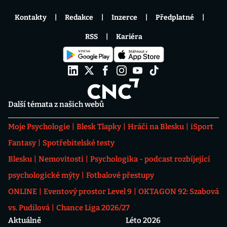
Kontakty
Redakce
Inzerce
Předplatné
RSS
Kariéra
Další témata z našich webů
Moje Psychologie
Blesk Tlapky
Hráči na Blesku
iSport
Fantasy
Spotřebitelské testy
Blesku
Nemovitosti
Psychologika - podcast rozbíjející
psychologické mýty
Fotbalové přestupy
ONLINE
Eventový prostor Level 9
OKTAGON 92: Szabová
vs. Pudilová
Chance Liga 2026/27
Aktuálně
Léto 2026