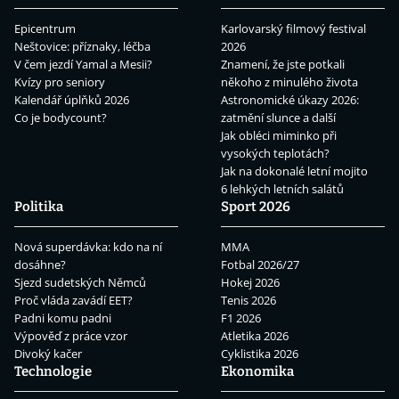
Epicentrum
Karlovarský filmový festival
Neštovice: příznaky, léčba
2026
V čem jezdí Yamal a Mesii?
Znamení, že jste potkali
Kvízy pro seniory
někoho z minulého života
Kalendář úplňků 2026
Astronomické úkazy 2026:
Co je bodycount?
zatmění slunce a další
Jak obléci miminko při
vysokých teplotách?
Jak na dokonalé letní mojito
6 lehkých letních salátů
Politika
Sport 2026
Nová superdávka: kdo na ní
MMA
dosáhne?
Fotbal 2026/27
Sjezd sudetských Němců
Hokej 2026
Proč vláda zavádí EET?
Tenis 2026
Padni komu padni
F1 2026
Výpověď z práce vzor
Atletika 2026
Divoký kačer
Cyklistika 2026
Technologie
Ekonomika