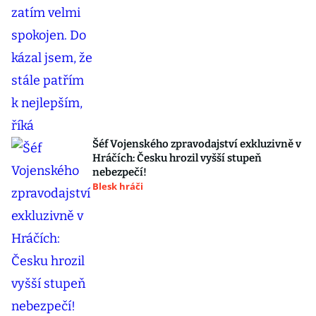
Šéf Vojenského zpravodajství exkluzivně v
Hráčích: Česku hrozil vyšší stupeň
nebezpečí!
Blesk hráči