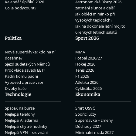
Kalendář úplňků 2026
Astronomické úkazy 2026:
Co je bodycount?
zatmění slunce a další
Jak obléci miminko při
vysokých teplotách?
Jak na dokonalé letní mojito
6 lehkých letních salátů
Politika
Sport 2026
Nová superdávka: kdo na ní
MMA
dosáhne?
Fotbal 2026/27
Sjezd sudetských Němců
Hokej 2026
Proč vláda zavádí EET?
Tenis 2026
Padni komu padni
F1 2026
Výpověď z práce vzor
Atletika 2026
Divoký kačer
Cyklistika 2026
Technologie
Ekonomika
SpaceX na burze
Smrt OSVČ
Nejlepší telefony
Spořicí účty
Nejlepší AI zdarma
Superdávka – změny
Nejlepší chytré hodinky
Důchody 2027
Nejlepší VPN – srovnání
Minimální mzda 2027