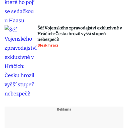
Šéf Vojenského zpravodajství exkluzivně v
Hráčích: Česku hrozil vyšší stupeň
nebezpečí!
Blesk hráči