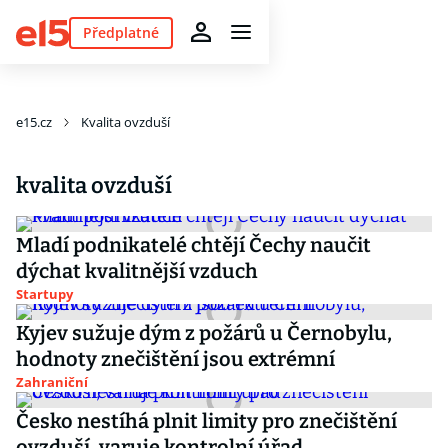
Předplatné
e15.cz
Kvalita ovzduší
kvalita ovzduší
Mladí podnikatelé chtějí Čechy naučit
dýchat kvalitnější vzduch
Startupy
Kyjev sužuje dým z požárů u Černobylu,
hodnoty znečištění jsou extrémní
Zahraniční
Česko nestíhá plnit limity pro znečištění
ovzduší, varuje kontrolní úřad