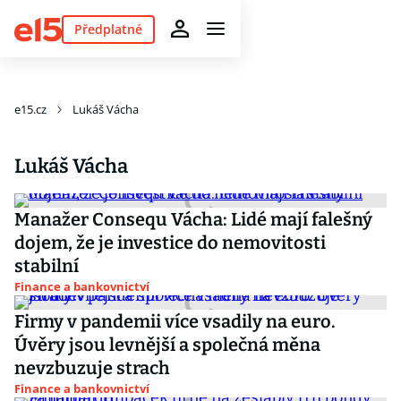
Předplatné
e15.cz
Lukáš Vácha
Lukáš Vácha
Manažer Consequ Vácha: Lidé mají falešný
dojem, že je investice do nemovitosti
stabilní
Finance a bankovnictví
Firmy v pandemii více vsadily na euro.
Úvěry jsou levnější a společná měna
nevzbuzuje strach
Finance a bankovnictví