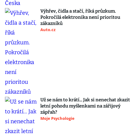
Výhřev, čidla a stačí, říká průzkum.
Pokročilá elektronika není prioritou
zákazníků
Auto.cz
Už se nám to krátí... Jak si nenechat zkazit
letní pohodu myšlenkami na zářijový
zápřah?
Moje Psychologie