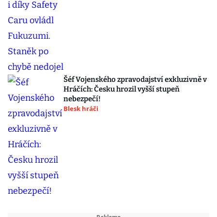
Šéf Vojenského zpravodajství exkluzivně v
Hráčích: Česku hrozil vyšší stupeň
nebezpečí!
Blesk hráči