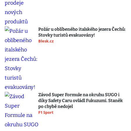
Požár u oblíbeného italského jezera Čechů:
Stovky turistů evakuovány!
Blesk.cz
Závod Super Formule na okruhu SUGO i
díky Safety Caru ovládl Fukuzumi. Staněk
po chybě nedojel
F1 Sport