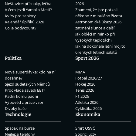
Neštovice: příznaky, léčba
2026
V čem jezdí Yamal a Mesii?
Znamení, že jste potkali
Kvízy pro seniory
někoho z minulého života
Kalendář úplňků 2026
Astronomické úkazy 2026:
Co je bodycount?
zatmění slunce a další
Jak obléci miminko při
vysokých teplotách?
Jak na dokonalé letní mojito
6 lehkých letních salátů
Politika
Sport 2026
Nová superdávka: kdo na ní
MMA
dosáhne?
Fotbal 2026/27
Sjezd sudetských Němců
Hokej 2026
Proč vláda zavádí EET?
Tenis 2026
Padni komu padni
F1 2026
Výpověď z práce vzor
Atletika 2026
Divoký kačer
Cyklistika 2026
Technologie
Ekonomika
SpaceX na burze
Smrt OSVČ
Nejlepší telefony
Spořicí účty