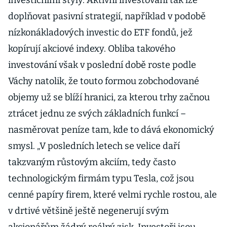
investičními styly. Aktivní investování tak lze
doplňovat pasivní strategií, například v podobě
nízkonákladových investic do ETF fondů, jež
kopírují akciové indexy. Obliba takového
investování však v poslední době roste podle
Váchy natolik, že touto formou zobchodované
objemy už se blíží hranici, za kterou trhy začnou
ztrácet jednu ze svých základních funkcí –
nasměrovat peníze tam, kde to dává ekonomický
smysl. „V posledních letech se velice daří
takzvaným růstovým akciím, tedy často
technologickým firmám typu Tesla, což jsou
cenné papíry firem, které velmi rychle rostou, ale
v drtivé většině ještě negenerují svým