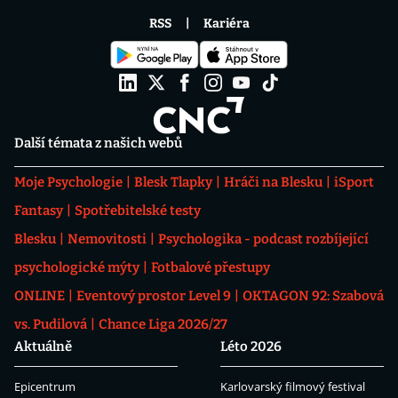
RSS
Kariéra
Další témata z našich webů
Moje Psychologie
Blesk Tlapky
Hráči na Blesku
iSport
Fantasy
Spotřebitelské testy
Blesku
Nemovitosti
Psychologika - podcast rozbíjející
psychologické mýty
Fotbalové přestupy
ONLINE
Eventový prostor Level 9
OKTAGON 92: Szabová
vs. Pudilová
Chance Liga 2026/27
Aktuálně
Léto 2026
Epicentrum
Karlovarský filmový festival