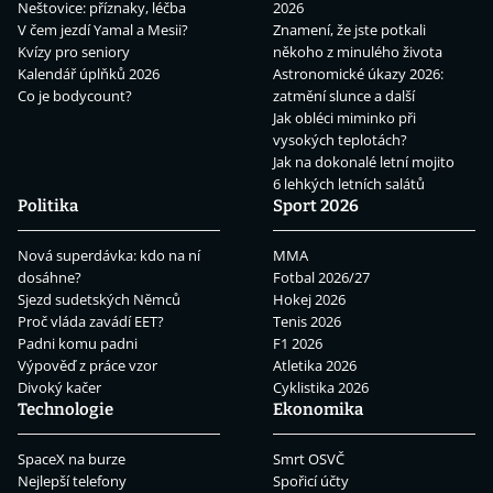
Neštovice: příznaky, léčba
2026
V čem jezdí Yamal a Mesii?
Znamení, že jste potkali
Kvízy pro seniory
někoho z minulého života
Kalendář úplňků 2026
Astronomické úkazy 2026:
Co je bodycount?
zatmění slunce a další
Jak obléci miminko při
vysokých teplotách?
Jak na dokonalé letní mojito
6 lehkých letních salátů
Politika
Sport 2026
Nová superdávka: kdo na ní
MMA
dosáhne?
Fotbal 2026/27
Sjezd sudetských Němců
Hokej 2026
Proč vláda zavádí EET?
Tenis 2026
Padni komu padni
F1 2026
Výpověď z práce vzor
Atletika 2026
Divoký kačer
Cyklistika 2026
Technologie
Ekonomika
SpaceX na burze
Smrt OSVČ
Nejlepší telefony
Spořicí účty