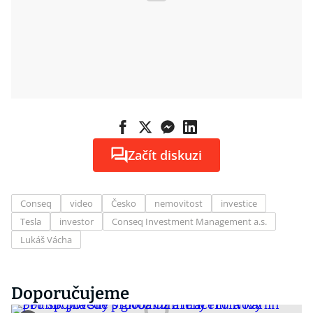
Začít diskuzi
Conseq
video
Česko
nemovitost
investice
Tesla
investor
Conseq Investment Management a.s.
Lukáš Vácha
Doporučujeme