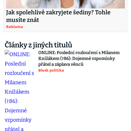
Jak spolehlivě zakryjete šediny? Tohle
musíte znát
Reklama
Články z jiných titulů
ONLINE: Poslední rozloučení s Milanem
Knížákem (†86): Dojemné vzpomínky
přátel a záplava věnců
Blesk politika