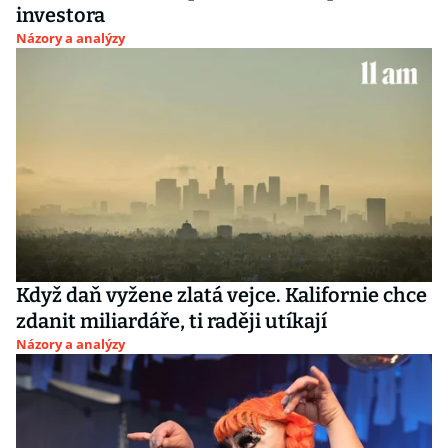
investora
Názory a analýzy
Když daň vyžene zlatá vejce. Kalifornie chce
zdanit miliardáře, ti raději utíkají
Názory a analýzy