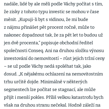
nadále, lidé by ale měli podle Váchy počítat s tím,
že zisky z tohoto typu investic se mohou v čase
měnit. „Kupuji-li byt s vidinou, že mi bude
z nájmu přinášet pět procent ročně, může to
nakonec dopadnout tak, že za pět let to budou už
jen dvě procenta,“ popisuje obchodní ředitel
společnosti Conseq. Ani na druhou složku výnosu
investování do nemovitostí – růst jejich tržní ceny
– se už podle Váchy nedá spoléhat tak, jako
dosud. „K nějakému ochlazení na nemovitostním
trhu určitě dojde. Minimálně v některých
segmentech lze počítat se stagnací, ale může
přijít i menší pokles. Příliš velkou katastrofu bych
však na druhou stranu nečekal. Hodně záleží na