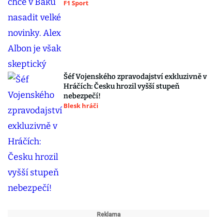
F1 Sport
Šéf Vojenského zpravodajství exkluzivně v
Hráčích: Česku hrozil vyšší stupeň
nebezpečí!
Blesk hráči