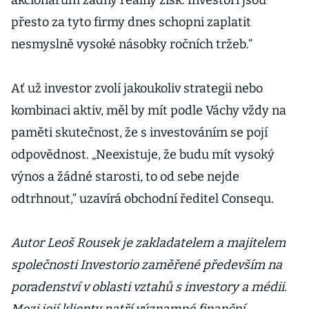
akcionářům žádný reálný zisk. Investoři jsou
přesto za tyto firmy dnes schopni zaplatit
nesmyslně vysoké násobky ročních tržeb.“
Ať už investor zvolí jakoukoliv strategii nebo
kombinaci aktiv, měl by mít podle Váchy vždy na
paměti skutečnost, že s investováním se pojí
odpovědnost. „Neexistuje, že budu mít vysoký
výnos a žádné starosti, to od sebe nejde
odtrhnout,“ uzavírá obchodní ředitel Consequ.
Autor Leoš Rousek je zakladatelem a majitelem
společnosti Investorio zaměřené především na
poradenství v oblasti vztahů s investory a médii.