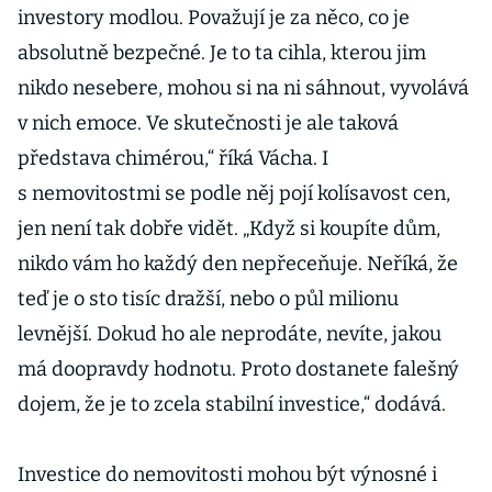
investory modlou. Považují je za něco, co je
zádech
absolutně bezpečné. Je to ta cihla, kterou jim
nikdo nesebere, mohou si na ni sáhnout, vyvolává
v nich emoce. Ve skutečnosti je ale taková
představa chimérou,“ říká Vácha. I
s nemovitostmi se podle něj pojí kolísavost cen,
jen není tak dobře vidět. „Když si koupíte dům,
nikdo vám ho každý den nepřeceňuje. Neříká, že
teď je o sto tisíc dražší, nebo o půl milionu
levnější. Dokud ho ale neprodáte, nevíte, jakou
má doopravdy hodnotu. Proto dostanete falešný
dojem, že je to zcela stabilní investice,“ dodává.
Investice do nemovitosti mohou být výnosné i