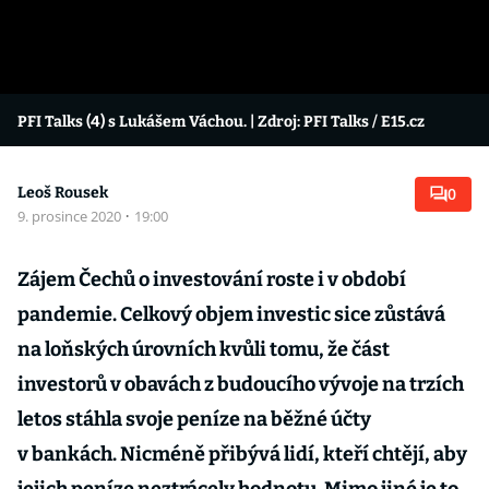
PFI Talks (4) s Lukášem Váchou.
| Zdroj: PFI Talks / E15.cz
Leoš Rousek
0
9. prosince 2020
·
19:00
Zájem Čechů o investování roste i v období
pandemie. Celkový objem investic sice zůstává
na loňských úrovních kvůli tomu, že část
investorů v obavách z budoucího vývoje na trzích
letos stáhla svoje peníze na běžné účty
v bankách. Nicméně přibývá lidí, kteří chtějí, aby