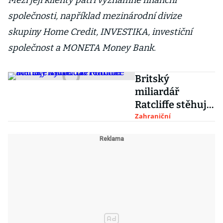
Mezi její klienty patří významné finanční
společnosti, například mezinárodní divize
skupiny Home Credit, INVESTIKA, investiční
společnost a MONETA Money Bank.
Britský
miliardář
Ratcliffe stěhuje
výrobu
Zahraniční
terénních aut
Grenadier do
Francie