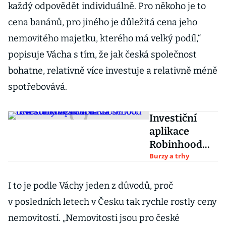
každý odpovědět individuálně. Pro někoho je to
cena banánů, pro jiného je důležitá cena jeho
nemovitého majetku, kterého má velký podíl,“
popisuje Vácha s tím, že jak česká společnost
bohatne, relativně více investuje a relativně méně
spotřebovává.
Investiční
aplikace
Robinhood
drtí
Burzy a trhy
konkurenci.
Má za sebou
I to je podle Váchy jeden z důvodů, proč
rekordní
v posledních letech v Česku tak rychle rostly ceny
měsíc a další
nemovitostí. „Nemovitosti jsou pro české
investory v