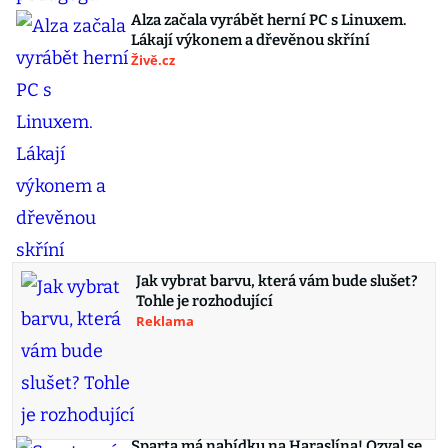
Alza začala vyrábět herní PC s Linuxem.
Lákají výkonem a dřevěnou skříní
Živě.cz
Jak vybrat barvu, která vám bude slušet?
Tohle je rozhodující
Reklama
Sparta má nabídku na Haraslína! Ozval se