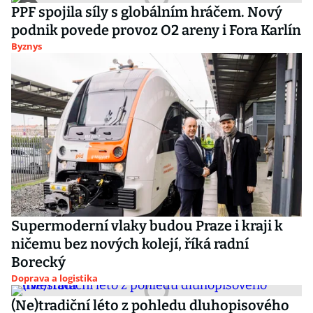
PPF spojila síly s globálním hráčem. Nový
podnik povede provoz O2 areny i Fora Karlín
Byznys
Supermoderní vlaky budou Praze i kraji k
ničemu bez nových kolejí, říká radní
Borecký
Doprava a logistika
(Ne)tradiční léto z pohledu dluhopisového