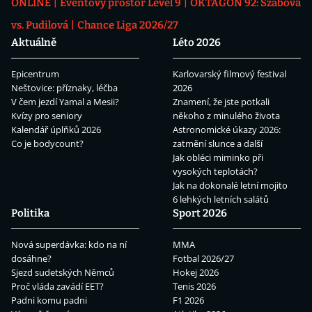
ONLINE
Eventový prostor Level 9
OKTAGON 92: Szabová
vs. Pudilová
Chance Liga 2026/27
Aktuálně
Léto 2026
Epicentrum
Karlovarský filmový festival
Neštovice: příznaky, léčba
2026
V čem jezdí Yamal a Mesii?
Znamení, že jste potkali
Kvízy pro seniory
někoho z minulého života
Kalendář úplňků 2026
Astronomické úkazy 2026:
Co je bodycount?
zatmění slunce a další
Jak obléci miminko při
vysokých teplotách?
Jak na dokonalé letní mojito
6 lehkých letních salátů
Politika
Sport 2026
Nová superdávka: kdo na ní
MMA
dosáhne?
Fotbal 2026/27
Sjezd sudetských Němců
Hokej 2026
Proč vláda zavádí EET?
Tenis 2026
Padni komu padni
F1 2026