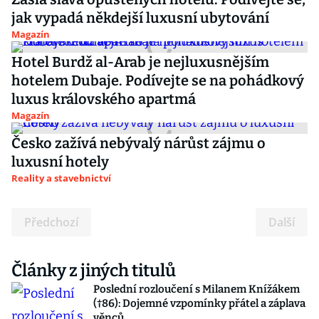
jak vypadá někdejší luxusní ubytování
Magazín
Hotel Burdž al-Arab je nejluxusnějším
hotelem Dubaje. Podívejte se na pohádkový
luxus královského apartmá
Magazín
Česko zažívá nebývalý nárůst zájmu o
luxusní hotely
Reality a stavebnictví
Předchozí
Další
Články z jiných titulů
Poslední rozloučení s Milanem Knížákem
(†86): Dojemné vzpomínky přátel a záplava
věnců