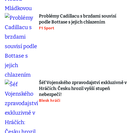
Problémy Cadillacu s brzdami souvisí
podle Bottase s jejich chlazením
F1 Sport
Šéf Vojenského zpravodajství exkluzivně v
Hráčích: Česku hrozil vyšší stupeň
nebezpečí!
Blesk hráči