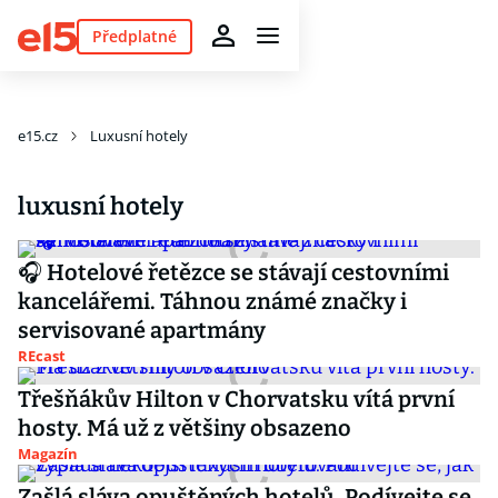
Předplatné
e15.cz
Luxusní hotely
luxusní hotely
🎧 Hotelové řetězce se stávají cestovními
kancelářemi. Táhnou známé značky i
servisované apartmány
REcast
Třešňákův Hilton v Chorvatsku vítá první
hosty. Má už z většiny obsazeno
Magazín
Zašlá sláva opuštěných hotelů. Podívejte se,