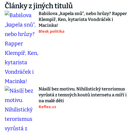
Články z jiných titulů
Babišova „kapela snů“, nebo hrůzy? Rapper
Klempíř, Ken, kytarista Vondráček i
Macinka!
Blesk politika
Násilí bez motivu. Nihilistický terorismus
vyrůstá z temných koutů internetu a míří i
na malé děti
Reflex.cz