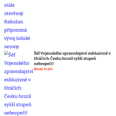
Šéf Vojenského zpravodajství exkluzivně v
Hráčích: Česku hrozil vyšší stupeň
nebezpečí!
Blesk hráči