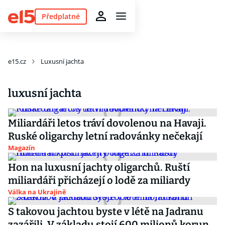
Předplatné
e15.cz
Luxusní jachta
luxusní jachta
Miliardáři letos tráví dovolenou na Havaji.
Ruské oligarchy letní radovánky nečekají
Magazín
Hon na luxusní jachty oligarchů. Ruští
miliardáři přicházejí o lodě za miliardy
Válka na Ukrajině
S takovou jachtou byste v létě na Jadranu
zazářili. V základu stojí 600 milionů korun