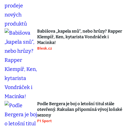
Babišova „kapela snů“, nebo hrůzy? Rapper
Klempíř, Ken, kytarista Vondráček i
Macinka!
Blesk.cz
Podle Bergera je boj o letošní titul stále
otevřený. Rakušan připomíná vývoj loňské
sezony
F1 Sport