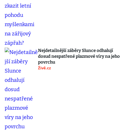
Nejdetailnější záběry Slunce odhalují
dosud nespatřené plazmové víry na jeho
povrchu
Živě.cz