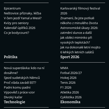
Epicentrum
Karlovarský filmový festival
Neštovice: příznaky, léčba
2026
V čem jezdí Yamal a Mesii?
Znamení, že jste potkali
Kvízy pro seniory
někoho z minulého života
Kalendář úplňků 2026
Astronomické úkazy 2026:
Co je bodycount?
zatmění slunce a další
Jak obléci miminko při
vysokých teplotách?
Jak na dokonalé letní mojito
6 lehkých letních salátů
Politika
Sport 2026
Nová superdávka: kdo na ní
MMA
dosáhne?
Fotbal 2026/27
Sjezd sudetských Němců
Hokej 2026
Proč vláda zavádí EET?
Tenis 2026
Padni komu padni
F1 2026
Výpověď z práce vzor
Atletika 2026
Divoký kačer
Cyklistika 2026
Technologie
Ekonomika