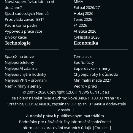
Nová superdávka: kdo na ní
MMA
dosáhne?
Fotbal 2026/27
Sjezd sudetských Němců
Hokej 2026
Proč vláda zavádí EET?
Tenis 2026
Padni komu padni
F1 2026
Výpověď z práce vzor
Atletika 2026
Divoký kačer
Cyklistika 2026
Technologie
Ekonomika
SpaceX na burze
Temu a clo
Nejlepší telefony
Spořicí účty
Nejlepší AI zdarma
Superdávka – změny
Nejlepší chytré hodinky
Chybějící roky k důchodu
Nejlepší VPN – srovnání
Minimální mzda 2027
Netflix filmy a seriály
Vedro v práci
© 2001 - 2026 Copyright
CZECH NEWS CENTER a.s.
se sídlem náměstí Marie Schmolkové 3493/1, 100 00 Praha 10 -
Strašnice, IČO: 02346826, zapsána v OR, sp.zn. B 19490 a dodavatelé
obsahu
Autorská práva k publikovaným materiálům
Podmínky pro užívání služby informační společnosti
Informace o zpracování osobních údajů
Cookies