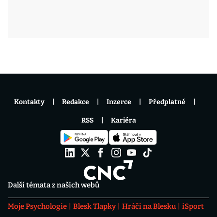
Kontakty
Redakce
Inzerce
Předplatné
RSS
Kariéra
Další témata z našich webů
Moje Psychologie
Blesk Tlapky
Hráči na Blesku
iSport