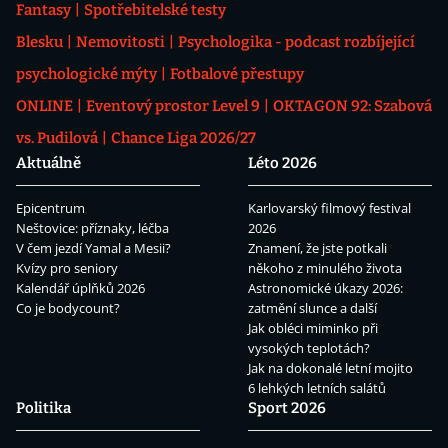
Fantasy
Spotřebitelské testy
Blesku
Nemovitosti
Psychologika - podcast rozbíjející
psychologické mýty
Fotbalové přestupy
ONLINE
Eventový prostor Level 9
OKTAGON 92: Szabová
vs. Pudilová
Chance Liga 2026/27
Aktuálně
Léto 2026
Epicentrum
Karlovarský filmový festival
Neštovice: příznaky, léčba
2026
V čem jezdí Yamal a Mesii?
Znamení, že jste potkali
Kvízy pro seniory
někoho z minulého života
Kalendář úplňků 2026
Astronomické úkazy 2026:
Co je bodycount?
zatmění slunce a další
Jak obléci miminko při
vysokých teplotách?
Jak na dokonalé letní mojito
6 lehkých letních salátů
Politika
Sport 2026