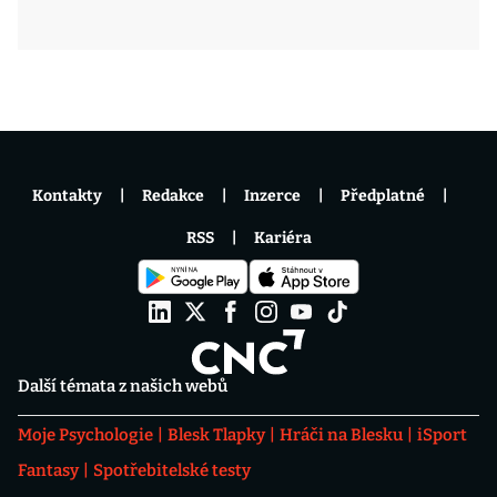
Kontakty
Redakce
Inzerce
Předplatné
RSS
Kariéra
Další témata z našich webů
Moje Psychologie
Blesk Tlapky
Hráči na Blesku
iSport
Fantasy
Spotřebitelské testy