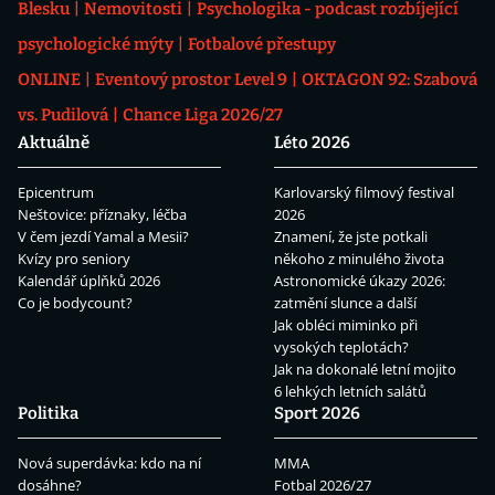
Blesku
Nemovitosti
Psychologika - podcast rozbíjející
psychologické mýty
Fotbalové přestupy
ONLINE
Eventový prostor Level 9
OKTAGON 92: Szabová
vs. Pudilová
Chance Liga 2026/27
Aktuálně
Léto 2026
Epicentrum
Karlovarský filmový festival
Neštovice: příznaky, léčba
2026
V čem jezdí Yamal a Mesii?
Znamení, že jste potkali
Kvízy pro seniory
někoho z minulého života
Kalendář úplňků 2026
Astronomické úkazy 2026:
Co je bodycount?
zatmění slunce a další
Jak obléci miminko při
vysokých teplotách?
Jak na dokonalé letní mojito
6 lehkých letních salátů
Politika
Sport 2026
Nová superdávka: kdo na ní
MMA
dosáhne?
Fotbal 2026/27