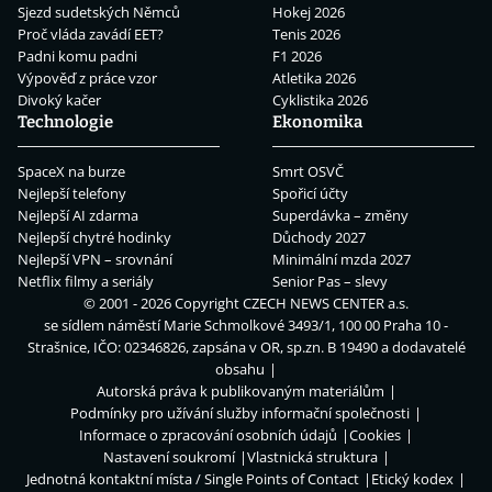
Sjezd sudetských Němců
Hokej 2026
Proč vláda zavádí EET?
Tenis 2026
Padni komu padni
F1 2026
Výpověď z práce vzor
Atletika 2026
Divoký kačer
Cyklistika 2026
Technologie
Ekonomika
SpaceX na burze
Smrt OSVČ
Nejlepší telefony
Spořicí účty
Nejlepší AI zdarma
Superdávka – změny
Nejlepší chytré hodinky
Důchody 2027
Nejlepší VPN – srovnání
Minimální mzda 2027
Netflix filmy a seriály
Senior Pas – slevy
© 2001 - 2026 Copyright
CZECH NEWS CENTER a.s.
se sídlem náměstí Marie Schmolkové 3493/1, 100 00 Praha 10 -
Strašnice, IČO: 02346826, zapsána v OR, sp.zn. B 19490 a dodavatelé
obsahu
Autorská práva k publikovaným materiálům
Podmínky pro užívání služby informační společnosti
Informace o zpracování osobních údajů
Cookies
Nastavení soukromí
Vlastnická struktura
Jednotná kontaktní místa / Single Points of Contact
Etický kodex