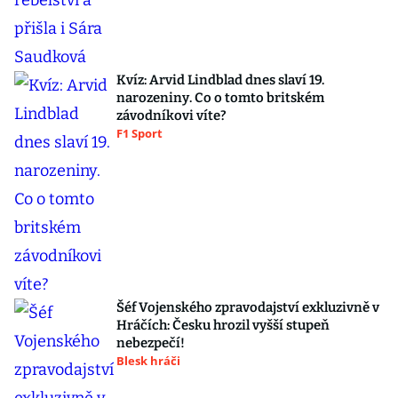
Kvíz: Arvid Lindblad dnes slaví 19.
narozeniny. Co o tomto britském
závodníkovi víte?
F1 Sport
Šéf Vojenského zpravodajství exkluzivně v
Hráčích: Česku hrozil vyšší stupeň
nebezpečí!
Blesk hráči