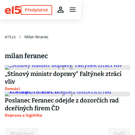
Předplatné
e15.cz
Milan feranec
milan feranec
„Stínový ministr dopravy“ Faltýnek ztrácí
vliv
Domácí
Poslanec Feranec odejde z dozorčích rad
dceřiných firem ČD
Doprava a logistika
Předchozí
Další