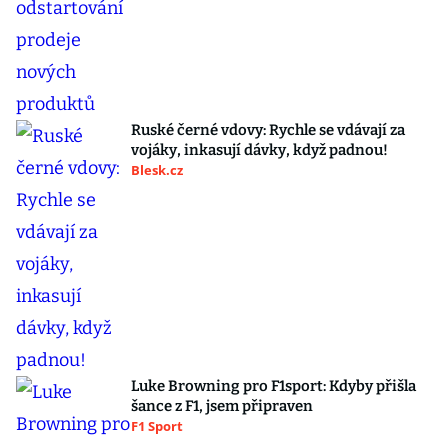
Ruské černé vdovy: Rychle se vdávají za
vojáky, inkasují dávky, když padnou!
Blesk.cz
Luke Browning pro F1sport: Kdyby přišla
šance z F1, jsem připraven
F1 Sport