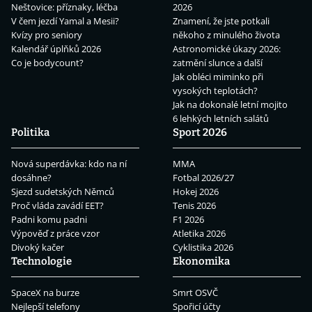
Neštovice: příznaky, léčba
2026
V čem jezdí Yamal a Mesii?
Znamení, že jste potkali
Kvízy pro seniory
někoho z minulého života
Kalendář úplňků 2026
Astronomické úkazy 2026:
Co je bodycount?
zatmění slunce a další
Jak obléci miminko při
vysokých teplotách?
Jak na dokonalé letní mojito
6 lehkých letních salátů
Politika
Sport 2026
Nová superdávka: kdo na ní
MMA
dosáhne?
Fotbal 2026/27
Sjezd sudetských Němců
Hokej 2026
Proč vláda zavádí EET?
Tenis 2026
Padni komu padni
F1 2026
Výpověď z práce vzor
Atletika 2026
Divoký kačer
Cyklistika 2026
Technologie
Ekonomika
SpaceX na burze
Smrt OSVČ
Nejlepší telefony
Spořicí účty