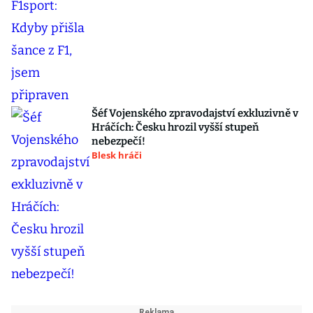
Šéf Vojenského zpravodajství exkluzivně v
Hráčích: Česku hrozil vyšší stupeň
nebezpečí!
Blesk hráči