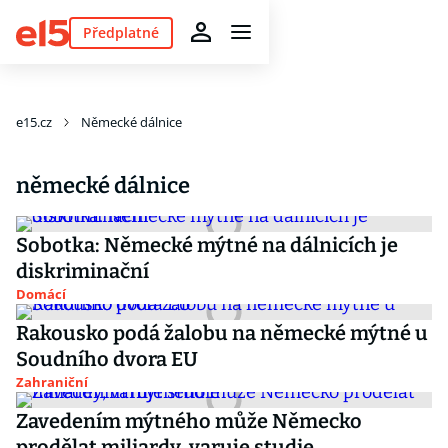
Předplatné
e15.cz
Německé dálnice
německé dálnice
Sobotka: Německé mýtné na dálnicích je
diskriminační
Domácí
Rakousko podá žalobu na německé mýtné u
Soudního dvora EU
Zahraniční
Zavedením mýtného může Německo
prodělat miliardy, varuje studie