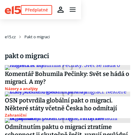
Předplatné
e15.cz
Pakt o migraci
pakt o migraci
Komentář Bohumila Pečinky: Svět se hádá o
migraci. A my?
Názory a analýzy
OSN potvrdila globální pakt o migraci.
Některé státy včetně Česka ho odmítají
Zahraniční
Odmítnutím paktu o migraci ztratíme
schopnost ji skutečně řešit, varují nevládní