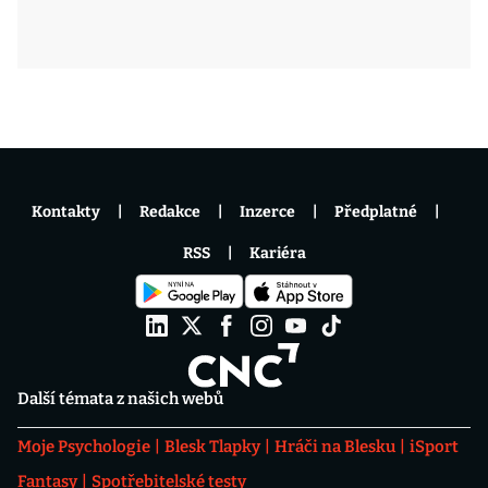
Kontakty
Redakce
Inzerce
Předplatné
RSS
Kariéra
Další témata z našich webů
Moje Psychologie
Blesk Tlapky
Hráči na Blesku
iSport
Fantasy
Spotřebitelské testy