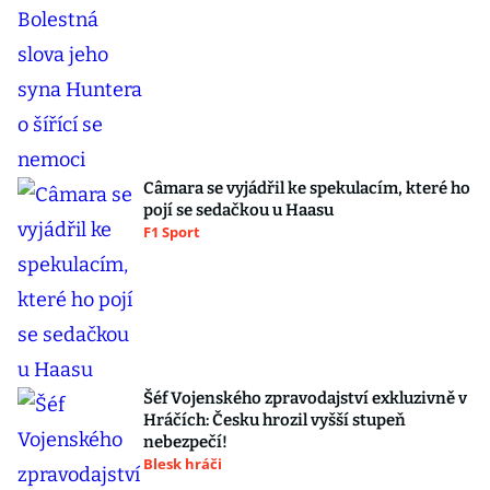
Câmara se vyjádřil ke spekulacím, které ho
pojí se sedačkou u Haasu
F1 Sport
Šéf Vojenského zpravodajství exkluzivně v
Hráčích: Česku hrozil vyšší stupeň
nebezpečí!
Blesk hráči