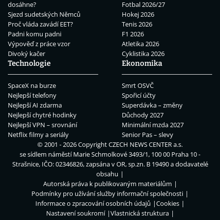
dosáhne?
Fotbal 2026/27
Sjezd sudetských Němců
Hokej 2026
Proč vláda zavádí EET?
Tenis 2026
Padni komu padni
F1 2026
Výpověď z práce vzor
Atletika 2026
Divoký kačer
Cyklistika 2026
Technologie
Ekonomika
SpaceX na burze
Smrt OSVČ
Nejlepší telefony
Spořicí účty
Nejlepší AI zdarma
Superdávka – změny
Nejlepší chytré hodinky
Důchody 2027
Nejlepší VPN – srovnání
Minimální mzda 2027
Netflix filmy a seriály
Senior Pas – slevy
© 2001 - 2026 Copyright
CZECH NEWS CENTER a.s.
se sídlem náměstí Marie Schmolkové 3493/1, 100 00 Praha 10 -
Strašnice, IČO: 02346826, zapsána v OR, sp.zn. B 19490 a dodavatelé
obsahu
Autorská práva k publikovaným materiálům
Podmínky pro užívání služby informační společnosti
Informace o zpracování osobních údajů
Cookies
Nastavení soukromí
Vlastnická struktura