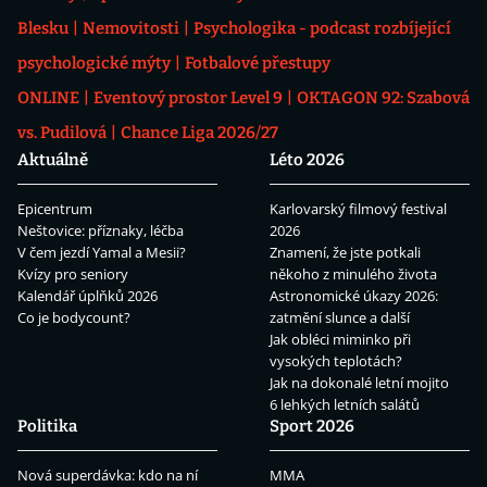
Blesku
Nemovitosti
Psychologika - podcast rozbíjející
psychologické mýty
Fotbalové přestupy
ONLINE
Eventový prostor Level 9
OKTAGON 92: Szabová
vs. Pudilová
Chance Liga 2026/27
Aktuálně
Léto 2026
Epicentrum
Karlovarský filmový festival
Neštovice: příznaky, léčba
2026
V čem jezdí Yamal a Mesii?
Znamení, že jste potkali
Kvízy pro seniory
někoho z minulého života
Kalendář úplňků 2026
Astronomické úkazy 2026:
Co je bodycount?
zatmění slunce a další
Jak obléci miminko při
vysokých teplotách?
Jak na dokonalé letní mojito
6 lehkých letních salátů
Politika
Sport 2026
Nová superdávka: kdo na ní
MMA