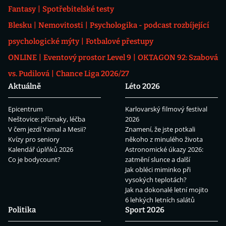
Fantasy
Spotřebitelské testy
Blesku
Nemovitosti
Psychologika - podcast rozbíjející
psychologické mýty
Fotbalové přestupy
ONLINE
Eventový prostor Level 9
OKTAGON 92: Szabová
vs. Pudilová
Chance Liga 2026/27
Aktuálně
Léto 2026
Epicentrum
Karlovarský filmový festival
Neštovice: příznaky, léčba
2026
V čem jezdí Yamal a Mesii?
Znamení, že jste potkali
Kvízy pro seniory
někoho z minulého života
Kalendář úplňků 2026
Astronomické úkazy 2026:
Co je bodycount?
zatmění slunce a další
Jak obléci miminko při
vysokých teplotách?
Jak na dokonalé letní mojito
6 lehkých letních salátů
Politika
Sport 2026