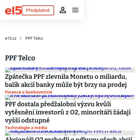
Předplatné
e15.cz
PPF Telco
PPF Telco
Zpátečka PPF zlevnila Monetu o miliardu,
balík akcií banky může být brzy na prodej
Finance a bankovnictví
PPF dostala předžalobní výzvu kvůli
vytěsnění investorů z O2, minoritáři žádají
vyšší odstupné
Technologie a média
Akcionáři O2 rozhodli o odkupu všech akcií