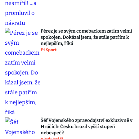
Pérez je se svým comebackem zatím velmi
spokojen. Dokázal jsem, že stále patřím k
nejlepším, říká
F1 Sport
Šéf Vojenského zpravodajství exkluzivně v
Hráčích: Česku hrozil vyšší stupeň
nebezpečí!