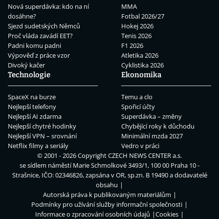
Nová superdávka: kdo na ní
MMA
dosáhne?
Fotbal 2026/27
Sjezd sudetských Němců
Hokej 2026
Proč vláda zavádí EET?
Tenis 2026
Padni komu padni
F1 2026
Výpověď z práce vzor
Atletika 2026
Divoký kačer
Cyklistika 2026
Technologie
Ekonomika
SpaceX na burze
Temu a clo
Nejlepší telefony
Spořicí účty
Nejlepší AI zdarma
Superdávka – změny
Nejlepší chytré hodinky
Chybějící roky k důchodu
Nejlepší VPN – srovnání
Minimální mzda 2027
Netflix filmy a seriály
Vedro v práci
© 2001 - 2026 Copyright
CZECH NEWS CENTER a.s.
se sídlem náměstí Marie Schmolkové 3493/1, 100 00 Praha 10 -
Strašnice, IČO: 02346826, zapsána v OR, sp.zn. B 19490 a dodavatelé
obsahu
Autorská práva k publikovaným materiálům
Podmínky pro užívání služby informační společnosti
Informace o zpracování osobních údajů
Cookies