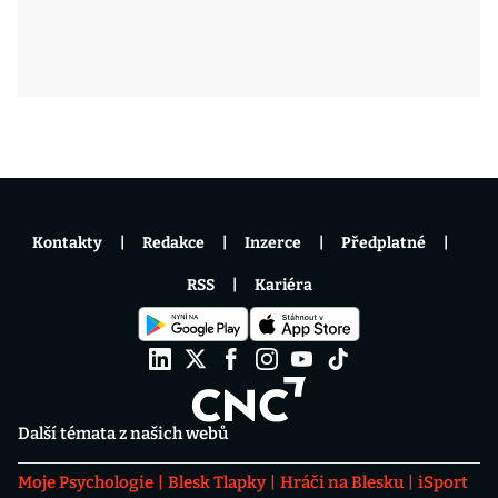
Kontakty
Redakce
Inzerce
Předplatné
RSS
Kariéra
Další témata z našich webů
Moje Psychologie
Blesk Tlapky
Hráči na Blesku
iSport