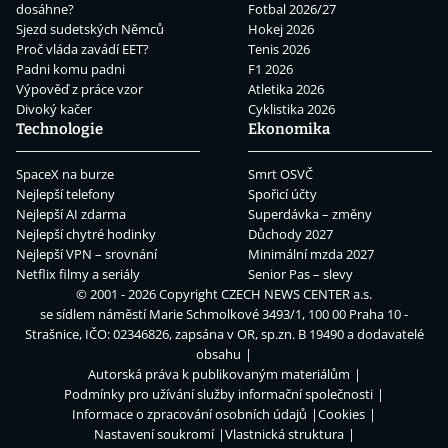
dosáhne?
Fotbal 2026/27
Sjezd sudetských Němců
Hokej 2026
Proč vláda zavádí EET?
Tenis 2026
Padni komu padni
F1 2026
Výpověď z práce vzor
Atletika 2026
Divoký kačer
Cyklistika 2026
Technologie
Ekonomika
SpaceX na burze
Smrt OSVČ
Nejlepší telefony
Spořicí účty
Nejlepší AI zdarma
Superdávka – změny
Nejlepší chytré hodinky
Důchody 2027
Nejlepší VPN – srovnání
Minimální mzda 2027
Netflix filmy a seriály
Senior Pas – slevy
© 2001 - 2026 Copyright
CZECH NEWS CENTER a.s.
se sídlem náměstí Marie Schmolkové 3493/1, 100 00 Praha 10 -
Strašnice, IČO: 02346826, zapsána v OR, sp.zn. B 19490 a dodavatelé
obsahu
Autorská práva k publikovaným materiálům
Podmínky pro užívání služby informační společnosti
Informace o zpracování osobních údajů
Cookies
Nastavení soukromí
Vlastnická struktura