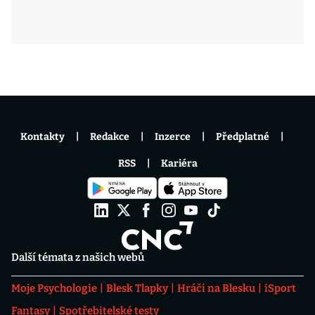
Kontakty
Redakce
Inzerce
Předplatné
RSS
Kariéra
Další témata z našich webů
Moje Psychologie
Blesk Tlapky
Hráči na Blesku
iSport
Fantasy
Spotřebitelské testy