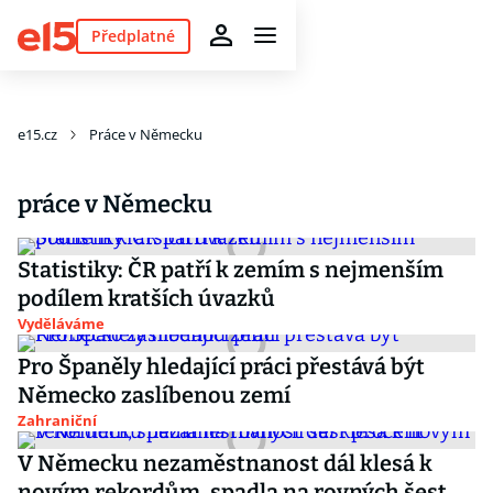
Předplatné
e15.cz
Práce v Německu
práce v Německu
Statistiky: ČR patří k zemím s nejmenším
podílem kratších úvazků
Vyděláváme
Pro Španěly hledající práci přestává být
Německo zaslíbenou zemí
Zahraniční
V Německu nezaměstnanost dál klesá k
novým rekordům, spadla na rovných šest