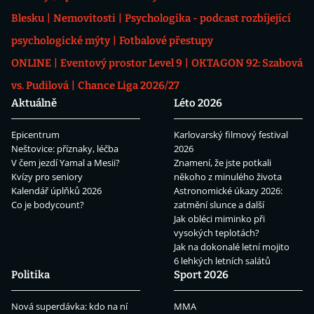
Blesku
Nemovitosti
Psychologika - podcast rozbíjející
psychologické mýty
Fotbalové přestupy
ONLINE
Eventový prostor Level 9
OKTAGON 92: Szabová
vs. Pudilová
Chance Liga 2026/27
Aktuálně
Léto 2026
Epicentrum
Karlovarský filmový festival
Neštovice: příznaky, léčba
2026
V čem jezdí Yamal a Mesii?
Znamení, že jste potkali
Kvízy pro seniory
někoho z minulého života
Kalendář úplňků 2026
Astronomické úkazy 2026:
Co je bodycount?
zatmění slunce a další
Jak obléci miminko při
vysokých teplotách?
Jak na dokonalé letní mojito
6 lehkých letních salátů
Politika
Sport 2026
Nová superdávka: kdo na ní
MMA