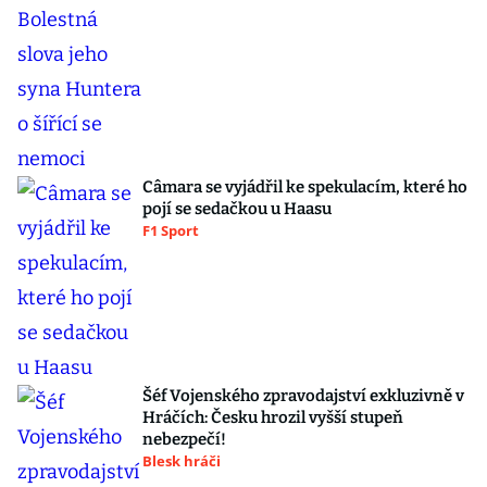
Câmara se vyjádřil ke spekulacím, které ho
pojí se sedačkou u Haasu
F1 Sport
Šéf Vojenského zpravodajství exkluzivně v
Hráčích: Česku hrozil vyšší stupeň
nebezpečí!
Blesk hráči