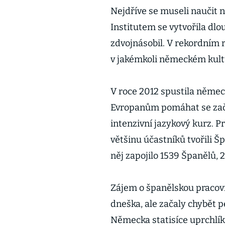
Nejdříve se museli naučit
Institutem se vytvořila dlo
zdvojnásobil. V rekordním r
v jakémkoli německém kult
V roce 2012 spustila němec
Evropanům pomáhat se začá
intenzivní jazykový kurz. 
většinu účastníků tvořili Šp
něj zapojilo 1539 Španělů, 2
Zájem o španělskou pracovn
dneška, ale začaly chybět p
Německa statisíce uprchlíků