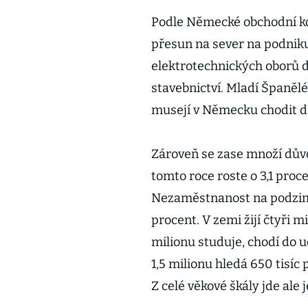
Podle Německé obchodní ko
přesun na sever na podniku
elektrotechnických oborů do 
stavebnictví. Mladí Španělé
musejí v Německu chodit dal
Zároveň se zase množí dův
tomto roce roste o 3,1 proc
Nezaměstnanost na podzim 
procent. V zemi žijí čtyři mil
milionu studuje, chodí do u
1,5 milionu hledá 650 tisíc
Z celé věkové škály jde ale 