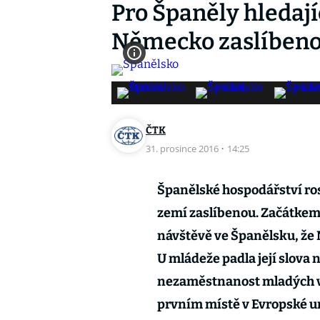
Pro Španěly hledají
Německo zaslíben
ČTK
31. prosince 2016
·
14:25
Španělské hospodářství ro
zemí zaslíbenou. Začátkem
návštěvě ve Španělsku, že 
U mládeže padla její slova 
nezaměstnanost mladých ve
prvním místě v Evropské un