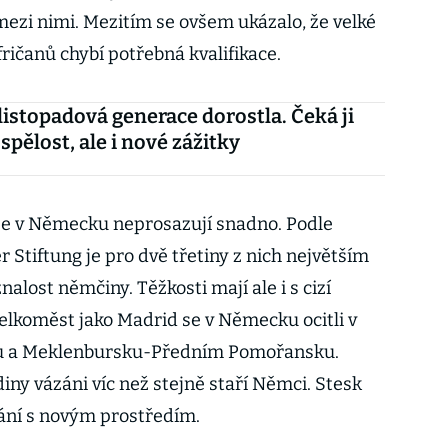
ezi nimi. Mezitím se ovšem ukázalo, že velké
ričanů chybí potřebná kvalifikace.
listopadová generace dorostla. Čeká ji
spělost, ale i nové zážitky
í, se v Německu neprosazují snadno. Podle
Stiftung je pro dvě třetiny z nich největším
lost němčiny. Těžkosti mají ale i s cizí
velkoměst jako Madrid se v Německu ocitli v
sku a Meklenbursku-Předním Pomořansku.
diny vázáni víc než stejně staří Němci. Stesk
ání s novým prostředím.