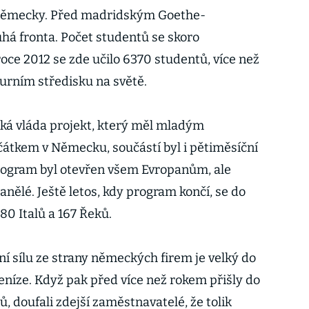
 německy. Před madridským Goethe-
uhá fronta. Počet studentů se skoro
oce 2012 se zde učilo 6370 studentů, více než
urním středisku na světě.
ká vláda projekt, který měl mladým
tkem v Německu, součástí byl i pětiměsíční
Program byl otevřen všem Evropanům, ale
anělé. Ještě letos, kdy program končí, se do
80 Italů a 167 Řeků.
í sílu ze strany německých firem je velký do
eníze. Když pak před více než rokem přišly do
, doufali zdejší zaměstnavatelé, že tolik