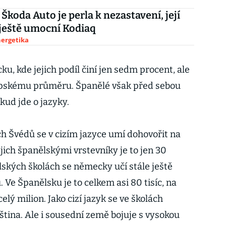
 Škoda Auto je perla k nezastavení, její
ještě umocní Kodiaq
nergetika
ku, kde jejich podíl činí jen sedm procent, ale
vropskému průměru. Španělé však před sebou
kud jde o jazyky.
 Švédů se v cizím jazyce umí dohovořit na
ejich španělskými vrstevníky je to jen 30
ských školách se německy učí stále ještě
 Ve Španělsku je to celkem asi 80 tisíc, na
lý milion. Jako cizí jazyk se ve školách
ština. Ale i sousední země bojuje s vysokou