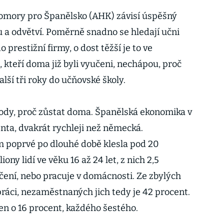
mory pro Španělsko (AHK) závisí úspěšný
 a odvětví. Poměrně snadno se hledají učni
prestižní firmy, o dost těžší je to ve
, kteří doma již byli vyučeni, nechápou, proč
ší tři roky do učňovské školy.
ody, proč zůstat doma. Španělská ekonomika v
enta, dvakrát rychleji než německá.
poprvé po dlouhé době klesla pod 20
iony lidí ve věku 16 až 24 let, z nich 2,5
čení, nebo pracuje v domácnosti. Ze zbylých
 práci, nezaměstnaných jich tedy je 42 procent.
jen o 16 procent, každého šestého.