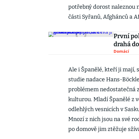
potřebný dorost naleznou m
části Syřanů, Afghánců a Af
První po
drahá do
Domácí
Ale i Španělé, kteří ji maj
studie nadace Hans-Böckler 
problémem nedostatečná zna
kulturou. Mladí Španělé z 
odlehlých vesnicích v Sa
Mnozí z nich jsou na své ro
po domově jim ztěžuje sžív