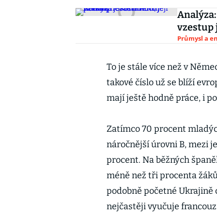
Analýza:
vzestup 
Průmysl a e
To je stále více než v Němec
takové číslo už se blíží e
mají ještě hodně práce, i po
Zatímco 70 procent mladých
náročnější úrovni B, mezi j
procent. Na běžných španěl
méně než tři procenta žáků.
podobně početné Ukrajině ce
nejčastěji vyučuje francouz