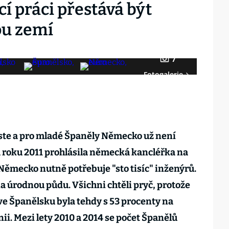
cí práci přestává být
ou zemí
7
Fotogalerie
ste a pro mladé Španěly Německo už není
 roku 2011 prohlásila německá kancléřka na
Německo nutně potřebuje "sto tisíc" inženýrů.
na úrodnou půdu. Všichni chtěli pryč, protože
 Španělsku byla tehdy s 53 procenty na
ii. Mezi lety 2010 a 2014 se počet Španělů