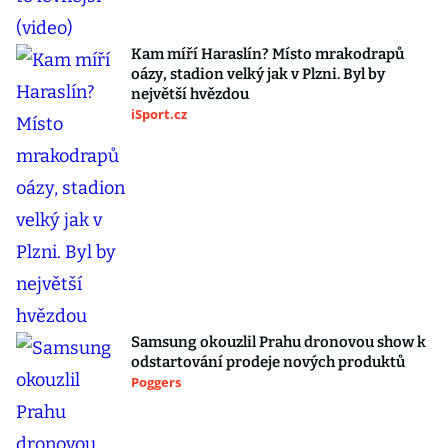
Kam míří Haraslín? Místo mrakodrapů
oázy, stadion velký jak v Plzni. Byl by
největší hvězdou
iSport.cz
Samsung okouzlil Prahu dronovou show k
odstartování prodeje nových produktů
Poggers