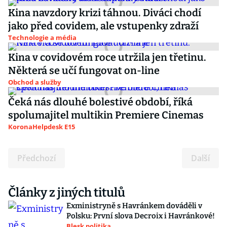
Kina navzdory krizi táhnou. Diváci chodí
jako před covidem, ale vstupenky zdraží
Technologie a média
Kina v covidovém roce utržila jen třetinu.
Některá se učí fungovat on-line
Obchod a služby
Čeká nás dlouhé bolestivé období, říká
spolumajitel multikin Premiere Cinemas
KoronaHelpdesk E15
Předchozí
Další
Články z jiných titulů
Exministryně s Havránkem dováděli v
Polsku: První slova Decroix i Havránkové!
Blesk politika