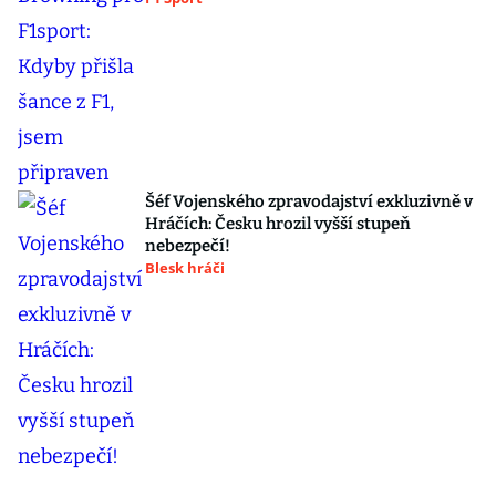
Šéf Vojenského zpravodajství exkluzivně v
Hráčích: Česku hrozil vyšší stupeň
nebezpečí!
Blesk hráči