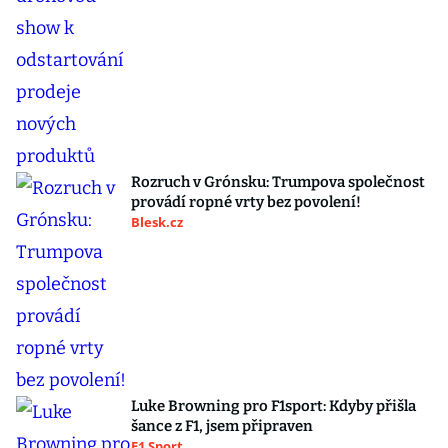
Rozruch v Grónsku: Trumpova společnost
provádí ropné vrty bez povolení!
Blesk.cz
Luke Browning pro F1sport: Kdyby přišla
šance z F1, jsem připraven
F1 Sport