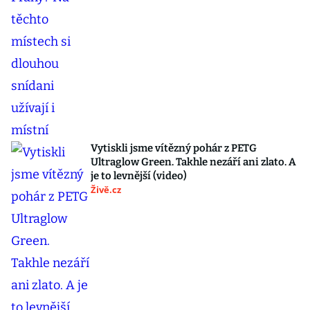
Vytiskli jsme vítězný pohár z PETG
Ultraglow Green. Takhle nezáří ani zlato. A
je to levnější (video)
Živě.cz