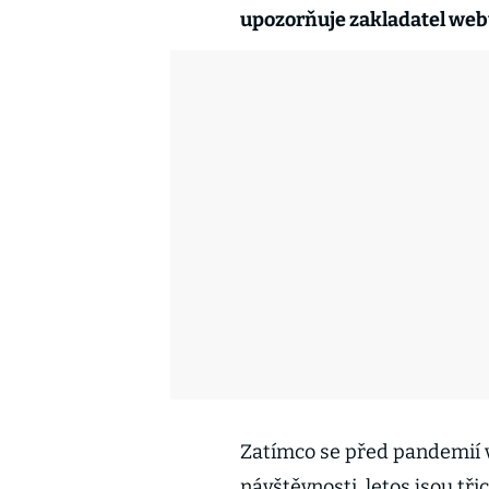
upozorňuje zakladatel web
Zatímco se před pandemií v
návštěvnosti, letos jsou tř