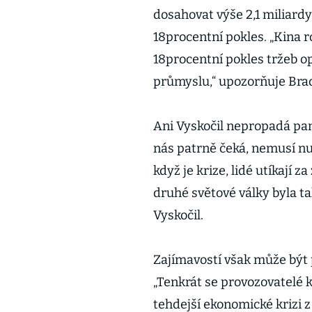
dosahovat výše 2,1 miliardy
18procentní pokles. „Kina 
18procentní pokles tržeb op
průmyslu,“ upozorňuje Bra
Ani Vyskočil nepropadá pan
nás patrně čeká, nemusí nut
když je krize, lidé utíkají z
druhé světové války byla ta
Vyskočil.
Zajímavostí však může být 
„Tenkrát se provozovatelé k
tehdejší ekonomické krizi 