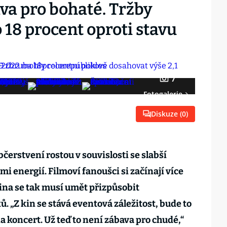
ava pro bohaté. Tržby
 18 procent oproti stavu
7
Fotogalerie
Diskuze (
0
)
čerstvení rostou v souvislosti se slabší
 energií. Filmoví fanoušci si začínají více
 kina se tak musí umět přizpůsobit
„Z kin se stává eventová záležitost, bude to
na koncert. Už teď to není zábava pro chudé,“