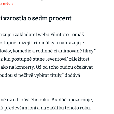
 a média
ci vzrostla o sedm procent
rzuje i zakladatel webu Filmtoro Tomáš
postupně mizejí kriminálky a nahrazují je
vky, komedie a rodinné či animované filmy,“
 z kin postupně stane „eventová“ záležitost.
 jako na koncerty. Už od toho budou očekávat
udou si pečlivě vybírat tituly,“ dodává
ně už od loňského roku. Bradáč upozorňuje,
tků především loni a na začátku tohoto roku.