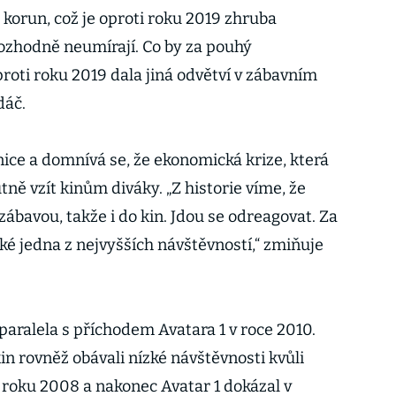
 korun, což je oproti roku 2019 zhruba
rozhodně neumírají. Co by za pouhý
roti roku 2019 dala jiná odvětví v zábavním
dáč.
ice a domnívá se, že ekonomická krize, která
ně vzít kinům diváky. „Z historie víme, že
a zábavou, takže i do kin. Jdou se odreagovat. Za
ké jedna z nejvyšších návštěvností,“ zmiňuje
paralela s příchodem Avatara 1 v roce 2010.
in rovněž obávali nízké návštěvnosti kvůli
z roku 2008 a nakonec Avatar 1 dokázal v