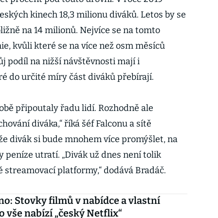
eských kinech 18,3 milionu diváků. Letos by se
bližně na 14 milionů. Nejvíce se na tomto
, kvůli které se na více než osm měsíců
j podíl na nižší návštěvnosti mají i
é do určité míry část diváků přebírají.
obě připoutaly řadu lidí. Rozhodně ale
chování diváka,“ říká šéf Falconu a sítě
, že divák si bude mnohem více promýšlet, na
ty peníze utratí. „Divák už dnes není tolik
ávě streamovací platformy,“ dodává Bradáč.
no: Stovky filmů v nabídce a vlastní
o vše nabízí „český Netflix“