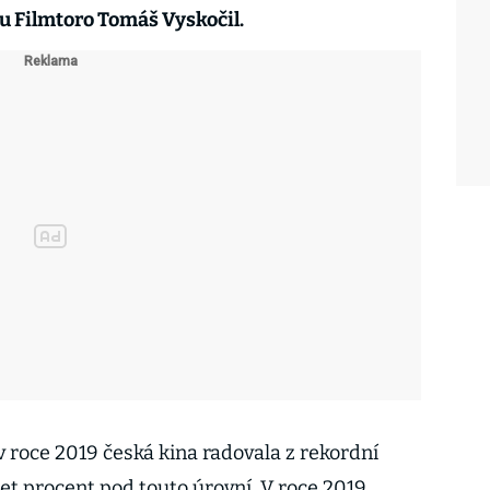
u Filmtoro Tomáš Vyskočil.
 roce 2019 česká kina radovala z rekordní
icet procent pod touto úrovní. V roce 2019