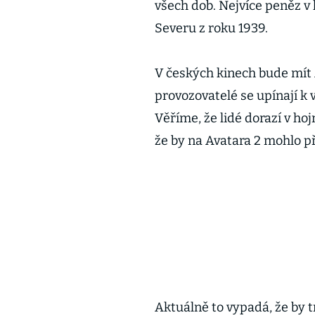
všech dob. Nejvíce peněz v h
Severu z roku 1939.
V českých kinech bude mít 
provozovatelé se upínají k 
Věříme, že lidé dorazí v ho
že by na Avatara 2 mohlo při
Aktuálně to vypadá, že by 