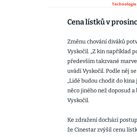
Technologie
Cena lístků v prosin
Změnu chování diváků potv
Vyskočil. „Z kin například 
především takzvané marvelo
uvádí Vyskočil. Podle něj se
„Lidé budou chodit do kina
něco jiného než doposud a b
Vyskočil.
Ke zdražení dochází postup
že Cinestar zvýšil cenu lís