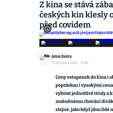
Z kina se stává záb
českých kin klesly o
před covidem
Anna Kanta
15. prosince 2022
·
15:30
Ceny vstupenek do kina i ob
poptávkou i vysokými cenami
vybírat jednotlivé tituly a
změněnému chování diváků. 
stejné, jako když jdou lidé 