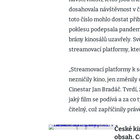
dosahovala návštěvnost v č
toto číslo mohlo dostat při
poklesu podepsala pandemie
brány kinosálů uzavřely. Svů
streamovací platformy, kter
„Streamovací platformy k s
nezničily kino, jen změnily 
Cinestar Jan Bradáč. Tvrdí
jaký film se podívá a za co 
čitelný, což zapříčinily pr
České ki
obsah. C