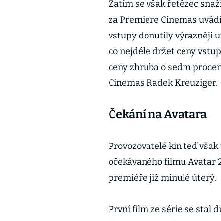
Zatím se však řetězec snaž
za Premiere Cinemas uvádí,
vstupy donutily výrazněji up
co nejdéle držet ceny vstu
ceny zhruba o sedm procent
Cinemas Radek Kreuziger.
Čekání na Avatara
Provozovatelé kin teď však 
očekávaného filmu Avatar 2,
premiéře již minulé úterý.
První film ze série se sta