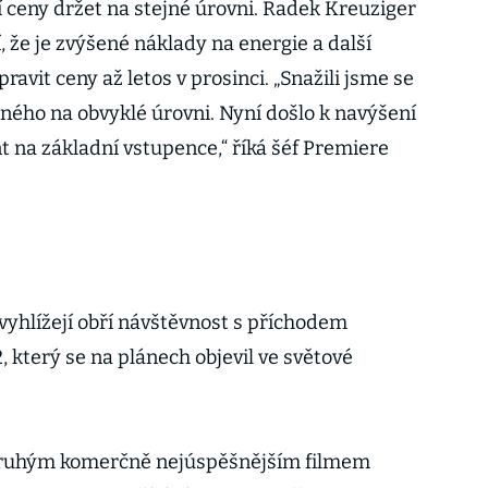
í ceny držet na stejné úrovni. Radek Kreuziger
 že je zvýšené náklady na energie a další
ravit ceny až letos v prosinci. „Snažili jsme se
pného na obvyklé úrovni. Nyní došlo k navýšení
 na základní vstupence,“ říká šéf Premiere
vyhlížejí obří návštěvnost s příchodem
 který se na plánech objevil ve světové
l druhým komerčně nejúspěšnějším filmem