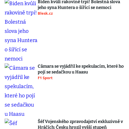
Biden kvůli rakovině trpí! Bolestná slova
jeho syna Huntera o šířící se nemoci
Blesk.cz
Câmara se vyjádřil ke spekulacím, které ho
pojí se sedačkou u Haasu
F1 Sport
Šéf Vojenského zpravodajství exkluzivně v
Hráčích: Česku hrozil vyšší stupeň