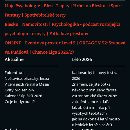
Moje Psychologie
Blesk Tlapky
Hráči na Blesku
iSport
Fantasy
Spotřebitelské testy
Blesku
Nemovitosti
Psychologika - podcast rozbíjející
psychologické mýty
Fotbalové přestupy
ONLINE
Eventový prostor Level 9
OKTAGON 92: Szabová
vs. Pudilová
Chance Liga 2026/27
Aktuálně
Léto 2026
Epicentrum
Karlovarský filmový festival
Neštovice: příznaky, léčba
2026
V čem jezdí Yamal a Mesii?
Znamení, že jste potkali
Kvízy pro seniory
někoho z minulého života
Kalendář úplňků 2026
Astronomické úkazy 2026:
Co je bodycount?
zatmění slunce a další
Jak obléci miminko při
vysokých teplotách?
Jak na dokonalé letní mojito
6 lehkých letních salátů