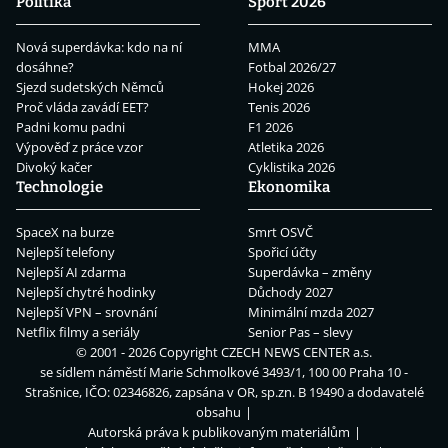
Politika
Sport 2026
Nová superdávka: kdo na ní
MMA
dosáhne?
Fotbal 2026/27
Sjezd sudetských Němců
Hokej 2026
Proč vláda zavádí EET?
Tenis 2026
Padni komu padni
F1 2026
Výpověď z práce vzor
Atletika 2026
Divoký kačer
Cyklistika 2026
Technologie
Ekonomika
SpaceX na burze
Smrt OSVČ
Nejlepší telefony
Spořicí účty
Nejlepší AI zdarma
Superdávka – změny
Nejlepší chytré hodinky
Důchody 2027
Nejlepší VPN – srovnání
Minimální mzda 2027
Netflix filmy a seriály
Senior Pas – slevy
© 2001 - 2026 Copyright
CZECH NEWS CENTER a.s.
se sídlem náměstí Marie Schmolkové 3493/1, 100 00 Praha 10 -
Strašnice, IČO: 02346826, zapsána v OR, sp.zn. B 19490 a dodavatelé
obsahu
Autorská práva k publikovaným materiálům