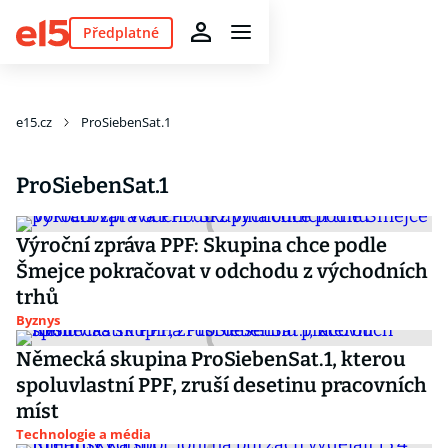
Předplatné
e15.cz
ProSiebenSat.1
ProSiebenSat.1
Výroční zpráva PPF: Skupina chce podle
Šmejce pokračovat v odchodu z východních
trhů
Byznys
Německá skupina ProSiebenSat.1, kterou
spoluvlastní PPF, zruší desetinu pracovních
míst
Technologie a média