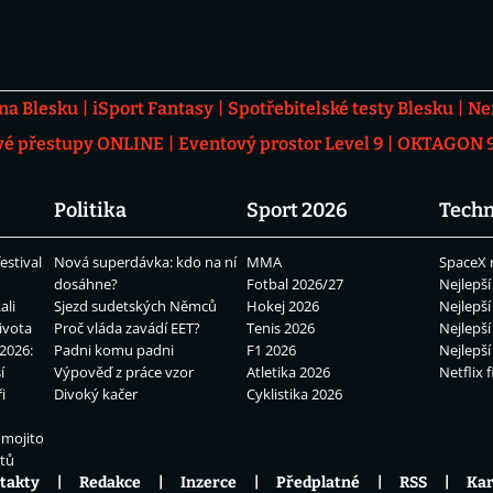
 na Blesku
iSport Fantasy
Spotřebitelské testy Blesku
Ne
vé přestupy ONLINE
Eventový prostor Level 9
OKTAGON 92
Politika
Sport 2026
Techn
estival
Nová superdávka: kdo na ní
MMA
SpaceX 
dosáhne?
Fotbal 2026/27
Nejlepší
ali
Sjezd sudetských Němců
Hokej 2026
Nejlepší
ivota
Proč vláda zavádí EET?
Tenis 2026
Nejlepší
2026:
Padni komu padni
F1 2026
Nejlepší
í
Výpověď z práce vzor
Atletika 2026
Netflix f
i
Divoký kačer
Cyklistika 2026
 mojito
átů
takty
Redakce
Inzerce
Předplatné
RSS
Kar