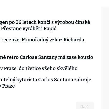
en po 36 letech končí s výrobou čínské
 Přestane vyrábět i Rapid
 recenze: Mimořádný vzkaz Richarda
é retro Carlose Santany má zase kouzlo
v Praze: do třetice všeho skvělého
telný kytarista Carlos Santana zahraje
v Praze
Další