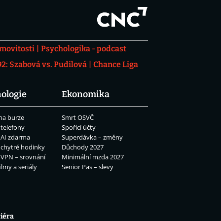
movitosti
Psychologika - podcast
: Szabová vs. Pudilová
Chance Liga
ologie
Ekonomika
na burze
Smrt OSVČ
 telefony
Spořicí účty
 AI zdarma
Superdávka – změny
 chytré hodinky
Důchody 2027
 VPN – srovnání
Minimální mzda 2027
ilmy a seriály
Senior Pas – slevy
iéra