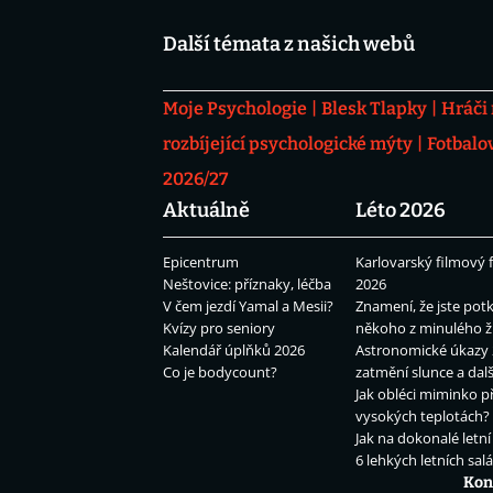
Další témata z našich webů
Moje Psychologie
Blesk Tlapky
Hráči
rozbíjející psychologické mýty
Fotbalo
2026/27
Aktuálně
Léto 2026
Epicentrum
Karlovarský filmový f
Neštovice: příznaky, léčba
2026
V čem jezdí Yamal a Mesii?
Znamení, že jste potk
Kvízy pro seniory
někoho z minulého ž
Kalendář úplňků 2026
Astronomické úkazy 
Co je bodycount?
zatmění slunce a dalš
Jak obléci miminko př
vysokých teplotách?
Jak na dokonalé letní
6 lehkých letních sal
Kon