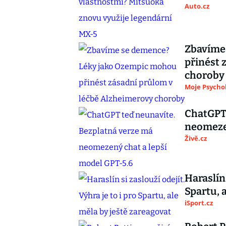
Auto.cz
Zbavíme
přinést 
choroby
Moje Psycho
ChatGPT 
neomezen
Živě.cz
Haraslín 
Spartu, 
iSport.cz