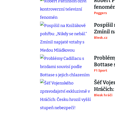
Robert P
fenomé
Poggers
Pospíšil
Zmínil n
Blesk.cz
Problémy
Bottase 
F1 Sport
Šéf Voje
Hráčích:
Blesk hráči