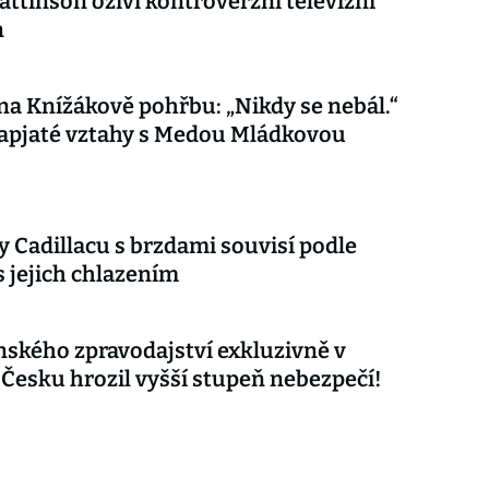
attinson oživí kontroverzní televizní
n
 na Knížákově pohřbu: „Nikdy se nebál.“
apjaté vztahy s Medou Mládkovou
 Cadillacu s brzdami souvisí podle
s jejich chlazením
nského zpravodajství exkluzivně v
 Česku hrozil vyšší stupeň nebezpečí!