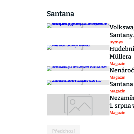
Santana
Volkswag
Santany.
Byznys
Hudební
Müllera
Magazín
Nenáročn
Magazín
Santana 
Magazín
Nezaměni
1. srpna 
Magazín
Předchozí