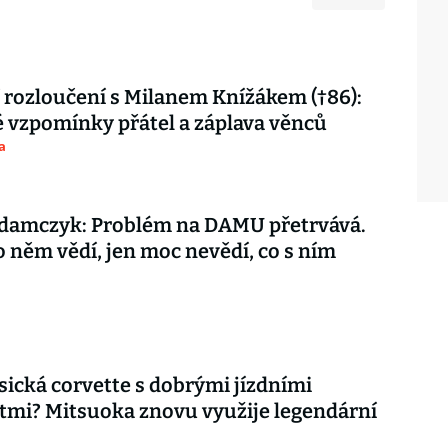
 rozloučení s Milanem Knížákem (†86):
vzpomínky přátel a záplava věnců
a
damczyk: Problém na DAMU přetrvává.
o něm vědí, jen moc nevědí, co s ním
asická corvette s dobrými jízdními
tmi? Mitsuoka znovu využije legendární