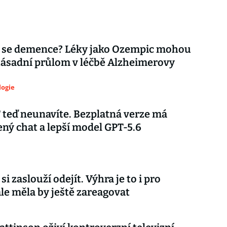
 se demence? Léky jako Ozempic mohou
zásadní průlom v léčbě Alzheimerovy
logie
teď neunavíte. Bezplatná verze má
ý chat a lepší model GPT-5.6
si zaslouží odejít. Výhra je to i pro
ale měla by ještě zareagovat