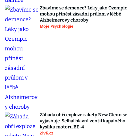
Zbavíme se demence? Léky jako Ozempic
mohou přinést zásadní průlom v léčbě
Alzheimerovy choroby
Moje Psychologie
Záhada obří exploze rakety New Glenn se
vyjasňuje. Selhal hlavní ventil kapalného
kyslíku motoru BE-4
Živě.cz