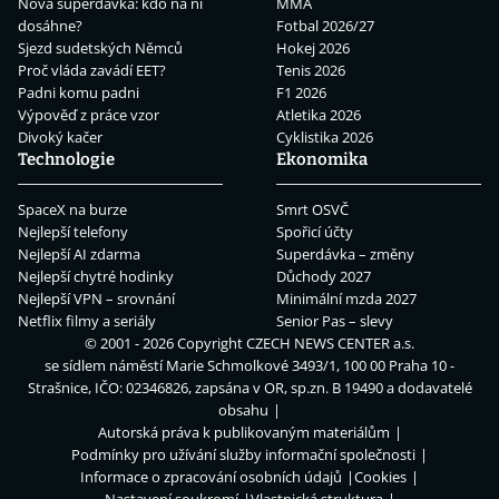
Nová superdávka: kdo na ní
MMA
dosáhne?
Fotbal 2026/27
Sjezd sudetských Němců
Hokej 2026
Proč vláda zavádí EET?
Tenis 2026
Padni komu padni
F1 2026
Výpověď z práce vzor
Atletika 2026
Divoký kačer
Cyklistika 2026
Technologie
Ekonomika
SpaceX na burze
Smrt OSVČ
Nejlepší telefony
Spořicí účty
Nejlepší AI zdarma
Superdávka – změny
Nejlepší chytré hodinky
Důchody 2027
Nejlepší VPN – srovnání
Minimální mzda 2027
Netflix filmy a seriály
Senior Pas – slevy
© 2001 - 2026 Copyright
CZECH NEWS CENTER a.s.
se sídlem náměstí Marie Schmolkové 3493/1, 100 00 Praha 10 -
Strašnice, IČO: 02346826, zapsána v OR, sp.zn. B 19490 a dodavatelé
obsahu
Autorská práva k publikovaným materiálům
Podmínky pro užívání služby informační společnosti
Informace o zpracování osobních údajů
Cookies