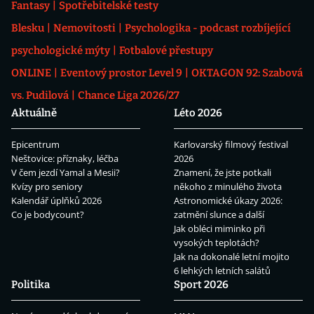
Fantasy
Spotřebitelské testy
Blesku
Nemovitosti
Psychologika - podcast rozbíjející
psychologické mýty
Fotbalové přestupy
ONLINE
Eventový prostor Level 9
OKTAGON 92: Szabová
vs. Pudilová
Chance Liga 2026/27
Aktuálně
Léto 2026
Epicentrum
Karlovarský filmový festival
Neštovice: příznaky, léčba
2026
V čem jezdí Yamal a Mesii?
Znamení, že jste potkali
Kvízy pro seniory
někoho z minulého života
Kalendář úplňků 2026
Astronomické úkazy 2026:
Co je bodycount?
zatmění slunce a další
Jak obléci miminko při
vysokých teplotách?
Jak na dokonalé letní mojito
6 lehkých letních salátů
Politika
Sport 2026