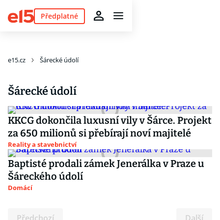
Předplatné
e15.cz
Šárecké údolí
Šárecké údolí
KKCG dokončila luxusní vily v Šárce. Projekt
za 650 milionů si přebírají noví majitelé
Reality a stavebnictví
Baptisté prodali zámek Jenerálka v Praze u
Šáreckého údolí
Domácí
Předchozí
Další