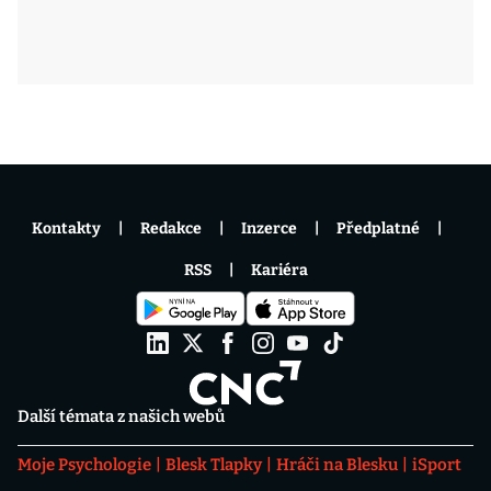
Kontakty
Redakce
Inzerce
Předplatné
RSS
Kariéra
Další témata z našich webů
Moje Psychologie
Blesk Tlapky
Hráči na Blesku
iSport