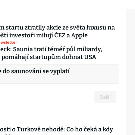
m startu ztratily akcie ze světa luxusu na
ští investoři milují ČEZ a Apple
ewsletter
eck: Saunia tratí téměř půl miliardy,
i pomáhají startupům dohnat USA
e do saunování se vyplatí
Další
sti o Turkově nehodě: Co ho čeká a kdy