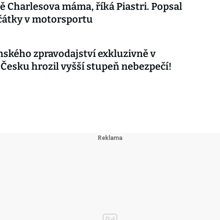
ě Charlesova máma, říká Piastri. Popsal
čátky v motorsportu
nského zpravodajství exkluzivně v
 Česku hrozil vyšší stupeň nebezpečí!