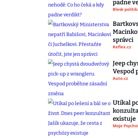
padne ve
Blesk politik
Bartkovs
Macinkovi
správci
Reflex.cz
Jeep chy
Vespod 
Auto.cz
Utíkal po
konzulta
existuje
Moje Psycho