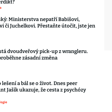
rdikt?
a
ký: Ministerstva nepatří Babišovi,
 či Juchelkovi. Přestaňte útočit, jste jen
stá dvoudveřový pick-up z wrangleru.
proběhne zásadní změna
 lešení a bál se o život. Dnes peer
nt Jašík ukazuje, že cesta z psychózy
logie