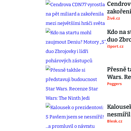
Cendrova
zakořeni
Živě.cz
Kdo na s
duo Zbro
iSport.cz
Přesně t
Wars. Re
Poggers
Kalousek
nesmířil!
Blesk.cz