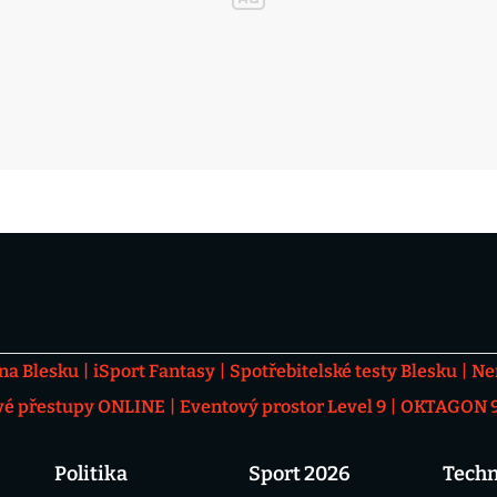
 na Blesku
iSport Fantasy
Spotřebitelské testy Blesku
Ne
vé přestupy ONLINE
Eventový prostor Level 9
OKTAGON 92
Politika
Sport 2026
Techn