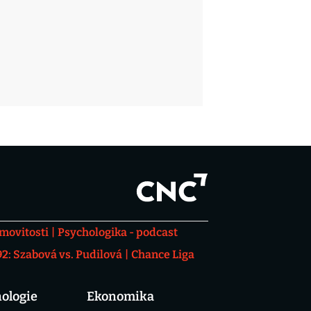
movitosti
Psychologika - podcast
: Szabová vs. Pudilová
Chance Liga
ologie
Ekonomika