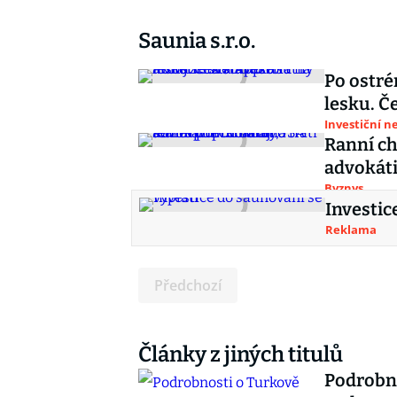
Saunia s.r.o.
Po ostré
lesku. Če
Investiční n
Ranní ch
advokát
Byznys
Investic
Reklama
Předchozí
Články z jiných titulů
Podrobno