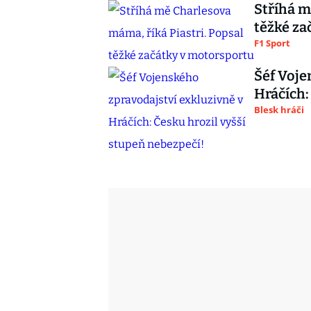
Stříhá m
těžké za
F1 Sport
Šéf Voje
Hráčích:
Blesk hráči