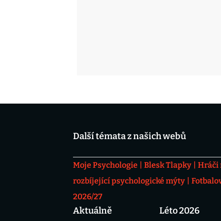
Další témata z našich webů
Moje Psychologie
Blesk Tlapky
Hráči
rozbíjející psychologické mýty
Fotbalo
2026/27
Aktuálně
Léto 2026