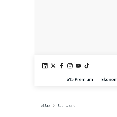
e15 Premium
Ekonom
e15.cz
Saunia s.r.o.