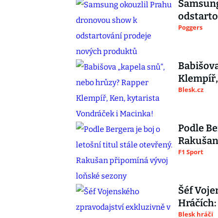
Samsung
odstarto
Poggers
Babišova
Klempíř,
Blesk.cz
Podle Ber
Rakušan 
F1 Sport
Šéf Voje
Hráčích:
Blesk hráči