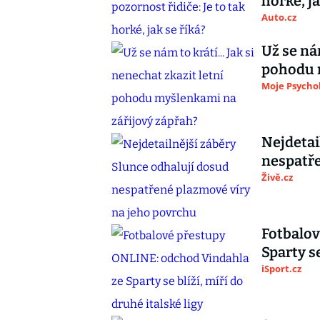
horké, ja
Auto.cz
Už se nám
pohodu 
Moje Psycho
Nejdetai
nespatře
Živě.cz
Fotbalov
Sparty se
iSport.cz