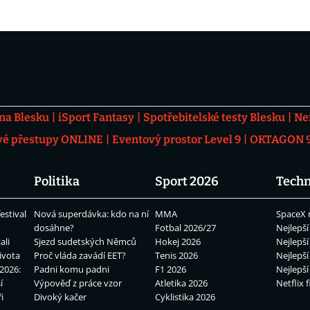
 na Blesku
iSport Fantasy
Spotřebitelské testy Blesku
Ne
vé přestupy ONLINE
Eventový prostor Level 9
OKTAGON 92
Politika
Sport 2026
Techn
estival
Nová superdávka: kdo na ní
MMA
SpaceX 
dosáhne?
Fotbal 2026/27
Nejlepší
ali
Sjezd sudetských Němců
Hokej 2026
Nejlepší
ivota
Proč vláda zavádí EET?
Tenis 2026
Nejlepší
2026:
Padni komu padni
F1 2026
Nejlepší
í
Výpověď z práce vzor
Atletika 2026
Netflix f
i
Divoký kačer
Cyklistika 2026