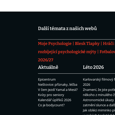
Další témata z našich webů
Moje Psychologie
Blesk Tlapky
Hráči
rozbíjející psychologické mýty
Fotbalo
2026/27
Aktuálně
Léto 2026
Epicentrum
Karlovarský filmový f
Neštovice: příznaky, léčba
2026
V čem jezdí Yamal a Mesii?
Znamení, že jste potk
Kvízy pro seniory
někoho z minulého ž
Kalendář úplňků 2026
Astronomické úkazy 
Co je bodycount?
zatmění slunce a dalš
Jak obléci miminko př