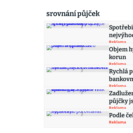
srovnání půjček
Spotřebi
nejvýho
Reklama
Objem hy
korun
Reklama
Rychlá p
bankovn
Reklama
Zadlužen
půjčky j
Reklama
Podle č
Reklama