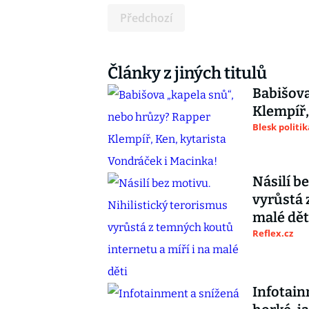
Předchozí
Články z jiných titulů
Babišova
Klempíř,
Blesk politik
Násilí b
vyrůstá 
malé dět
Reflex.cz
Infotain