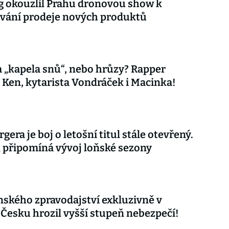
 okouzlil Prahu dronovou show k
vání prodeje nových produktů
 „kapela snů“, nebo hrůzy? Rapper
 Ken, kytarista Vondráček i Macinka!
gera je boj o letošní titul stále otevřený.
připomíná vývoj loňské sezony
nského zpravodajství exkluzivně v
 Česku hrozil vyšší stupeň nebezpečí!