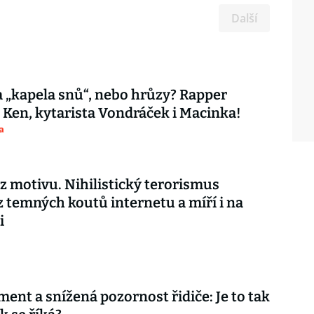
Další
 „kapela snů“, nebo hrůzy? Rapper
 Ken, kytarista Vondráček i Macinka!
a
ez motivu. Nihilistický terorismus
z temných koutů internetu a míří i na
i
ment a snížená pozornost řidiče: Je to tak