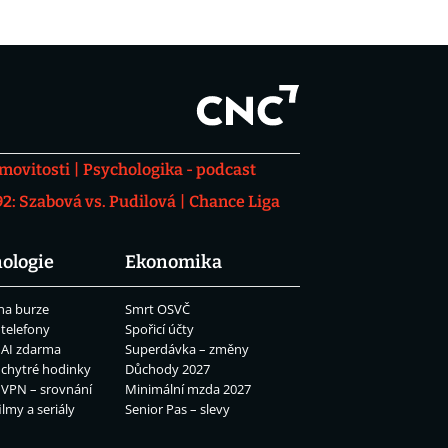
movitosti
Psychologika - podcast
: Szabová vs. Pudilová
Chance Liga
ologie
Ekonomika
na burze
Smrt OSVČ
 telefony
Spořicí účty
 AI zdarma
Superdávka – změny
 chytré hodinky
Důchody 2027
 VPN – srovnání
Minimální mzda 2027
ilmy a seriály
Senior Pas – slevy