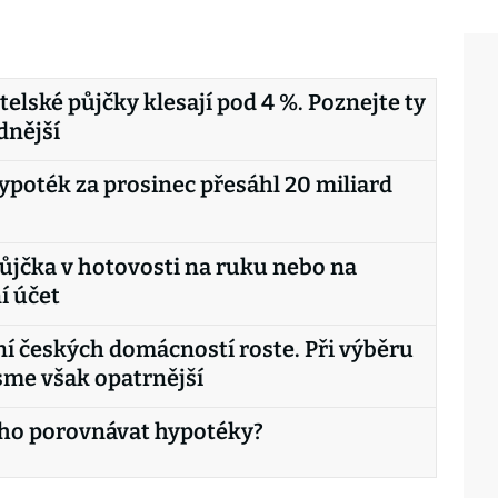
telské půjčky klesají pod 4 %. Poznejte ty
dnější
poték za prosinec přesáhl 20 miliard
ůjčka v hotovosti na ruku nebo na
í účet
í českých domácností roste. Při výběru
sme však opatrnější
eho porovnávat hypotéky?