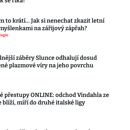
k se říká?
 to krátí... Jak si nenechat zkazit letní
myšlenkami na zářijový zápřah?
logie
lnější záběry Slunce odhalují dosud
né plazmové víry na jeho povrchu
é přestupy ONLINE: odchod Vindahla ze
 blíží, míří do druhé italské ligy