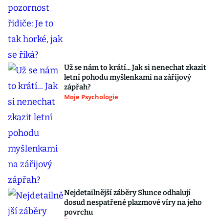
Už se nám to krátí... Jak si nenechat zkazit
letní pohodu myšlenkami na zářijový
zápřah?
Moje Psychologie
Nejdetailnější záběry Slunce odhalují
dosud nespatřené plazmové víry na jeho
povrchu