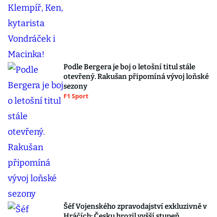
Podle Bergera je boj o letošní titul stále
otevřený. Rakušan připomíná vývoj loňské
sezony
F1 Sport
Šéf Vojenského zpravodajství exkluzivně v
Hráčích: Česku hrozil vyšší stupeň