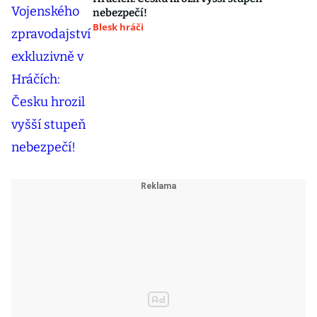
nebezpečí!
Blesk hráči