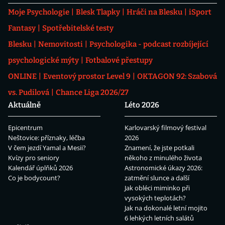
Moje Psychologie
Blesk Tlapky
Hráči na Blesku
iSport
Fantasy
Spotřebitelské testy
Blesku
Nemovitosti
Psychologika - podcast rozbíjející
psychologické mýty
Fotbalové přestupy
ONLINE
Eventový prostor Level 9
OKTAGON 92: Szabová
vs. Pudilová
Chance Liga 2026/27
Aktuálně
Léto 2026
Epicentrum
Karlovarský filmový festival
Neštovice: příznaky, léčba
2026
V čem jezdí Yamal a Mesii?
Znamení, že jste potkali
Kvízy pro seniory
někoho z minulého života
Kalendář úplňků 2026
Astronomické úkazy 2026:
Co je bodycount?
zatmění slunce a další
Jak obléci miminko při
vysokých teplotách?
Jak na dokonalé letní mojito
6 lehkých letních salátů