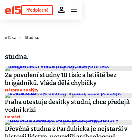
Předplatné
e15.cz
Studna.
studna.
Za povolení studny 10 tisíc a letiště bez
brigádníků. Vláda dělá chybičky
Názory a analýzy
Praha otestuje desítky studní, chce předejít
vodní krizi
Domácí
Dřevěná studna z Pardubicka je nejstarší v
historii lidstva, potvrdili archeologové