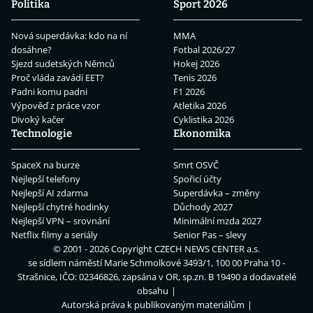
Politika
Sport 2026
Nová superdávka: kdo na ní
MMA
dosáhne?
Fotbal 2026/27
Sjezd sudetských Němců
Hokej 2026
Proč vláda zavádí EET?
Tenis 2026
Padni komu padni
F1 2026
Výpověď z práce vzor
Atletika 2026
Divoký kačer
Cyklistika 2026
Technologie
Ekonomika
SpaceX na burze
Smrt OSVČ
Nejlepší telefony
Spořicí účty
Nejlepší AI zdarma
Superdávka – změny
Nejlepší chytré hodinky
Důchody 2027
Nejlepší VPN – srovnání
Minimální mzda 2027
Netflix filmy a seriály
Senior Pas – slevy
© 2001 - 2026 Copyright
CZECH NEWS CENTER a.s.
se sídlem náměstí Marie Schmolkové 3493/1, 100 00 Praha 10 -
Strašnice, IČO: 02346826, zapsána v OR, sp.zn. B 19490 a dodavatelé
obsahu
Autorská práva k publikovaným materiálům