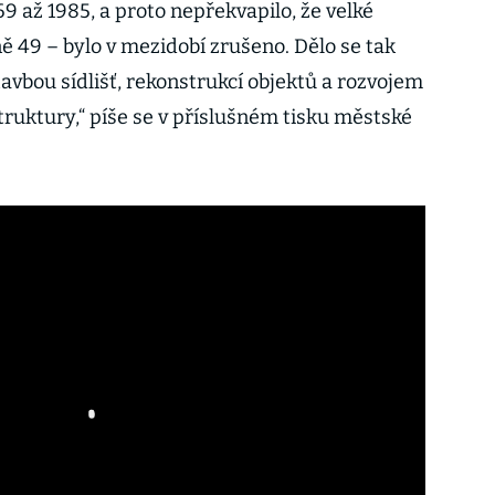
69 až 1985, a proto nepřekvapilo, že velké
ě 49 – bylo v mezidobí zrušeno. Dělo se tak
tavbou sídlišť, rekonstrukcí objektů a rozvojem
truktury,“ píše se v příslušném tisku městské