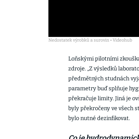
Nedostatek výrobků a surovin • Videohub
Loňskými pilotními zkouška
zdroje. „Z výsledků laborato
předmětných studnách vyj
parametry buď splňuje hygi
překračuje limity. Jiná je 
byly překročeny ve všech s
bylo nutné dezinfikovat.
Co je hydrodynamic