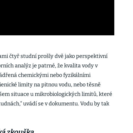
mi čtyř studní prošly dvě jako perspektivní
rních analýz je patrné, že kvalita vody v
ádřená chemickými nebo fyzikálními
enické limity na pitnou vodu, nebo těsně
ovšem situace u mikrobiologických limitů, které
tudnách,“ uvádí se v dokumentu. Vodu by tak
ká zkouška