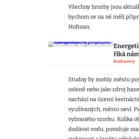
Všechny hrozby jsou aktuál
bychom se na ně měli připra
Hofman.
Energeti
říká ná
Rozhovory
Studny by mohly městu poslo
zeleně nebo jako zdroj hase
nachází na území šestnácté
využívaných, město neví. P
vybraného vzorku. Kolika 
dodávat vodu, považuje mag