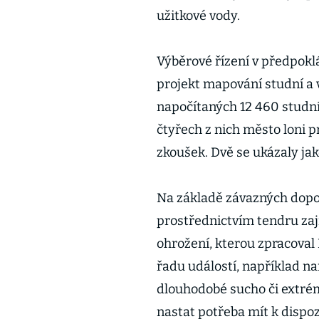
užitkové vody.
Výběrové řízení v předpokl
projekt mapování studní a 
napočítaných 12 460 studní
čtyřech z nich město loni 
zkoušek. Dvě se ukázaly jak
Na základě závazných dopo
prostřednictvím tendru zaj
ohrožení, kterou zpracoval 
řadu událostí, například na
dlouhodobé sucho či extrém
nastat potřeba mít k dispoz