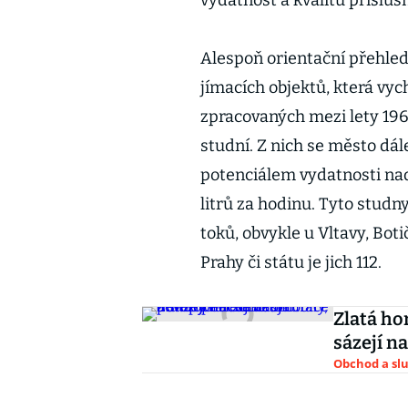
vydatnost a kvalitu přísluš
Alespoň orientační přehled
jímacích objektů, která vy
zpracovaných mezi lety 1969
studní. Z nich se město dá
potenciálem vydatnosti nad
litrů za hodinu. Tyto studn
toků, obvykle u Vltavy, Bot
Prahy či státu je jich 112.
Zlatá ho
sázejí n
Obchod a sl