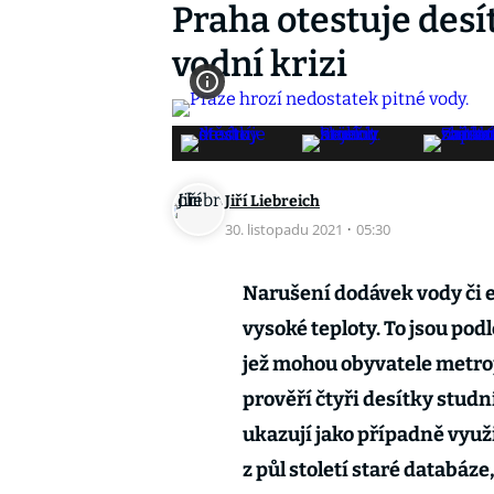
Praha otestuje desí
vodní krizi
Jiří Liebreich
30. listopadu 2021
·
05:30
Narušení dodávek vody či 
vysoké teploty. To jsou pod
jež mohou obyvatele metrop
prověří čtyři desítky studní
ukazují jako případně využ
z půl století staré databáz