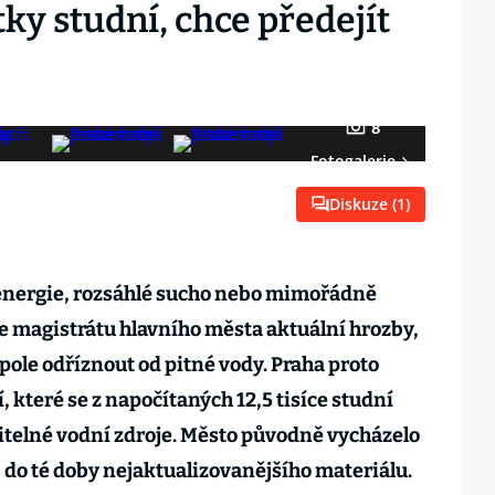
tky studní, chce předejít
8
Fotogalerie
Diskuze (
1
)
energie, rozsáhlé sucho nebo mimořádně
le magistrátu hlavního města aktuální hrozby,
ole odříznout od pitné vody. Praha proto
, které se z napočítaných 12,5 tisíce studní
itelné vodní zdroje. Město původně vycházelo
e, do té doby nejaktualizovanějšího materiálu.