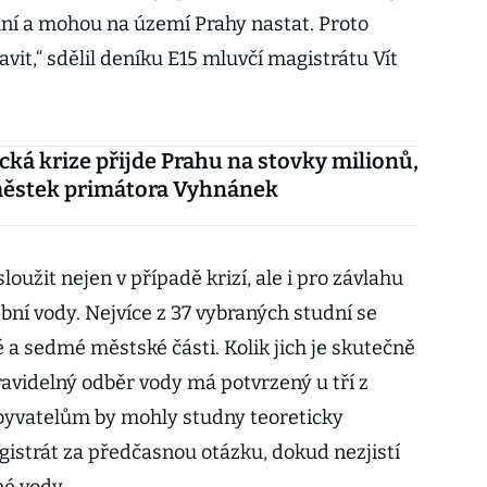
ní a mohou na území Prahy nastat. Proto
vit,“ sdělil deníku E15 mluvčí magistrátu Vít
cká krize přijde Prahu na stovky milionů,
městek primátora Vyhnánek
užit nejen v případě krizí, ale i pro závlahu
bní vody. Nejvíce z 37 vybraných studní se
 a sedmé městské části. Kolik jich je skutečně
ravidelný odběr vody má potvrzený u tří z
obyvatelům by mohly studny teoreticky
istrát za předčasnou otázku, dokud nezjistí