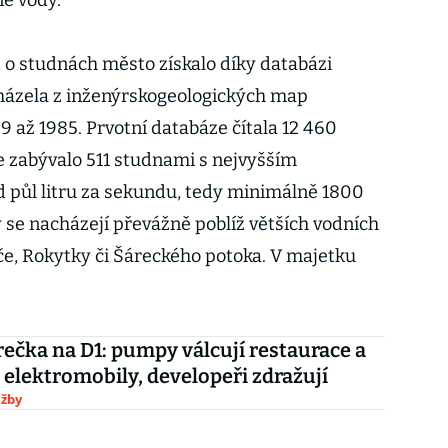
né vody.
 o studnách město získalo díky databázi
cházela z inženýrskogeologických map
 až 1985. Prvotní databáze čítala 12 460
le zabývalo 511 studnami s nejvyšším
 půl litru za sekundu, tedy minimálně 1800
y se nacházejí převážně poblíž větších vodních
iče, Rokytky či Šáreckého potoka. V majetku
rečka na D1: pumpy válcují restaurace a
a elektromobily, developeři zdražují
užby