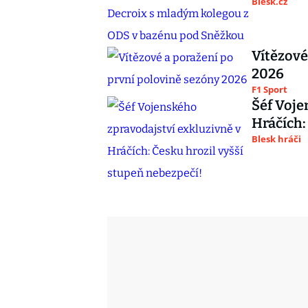
Blesk.cz
Vítězové
2026
F1 Sport
Šéf Voje
Hráčích:
Blesk hráči