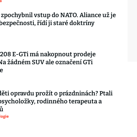
a
 zpochybnil vstup do NATO. Aliance už je
 bezpečnosti, řídí ji staré doktríny
 208 E-GTi má nakopnout prodeje
Na žádném SUV ale označení GTi
e
děti opravdu prožít o prázdninách? Ptali
psycholožky, rodinného terapeuta a
ů
logie