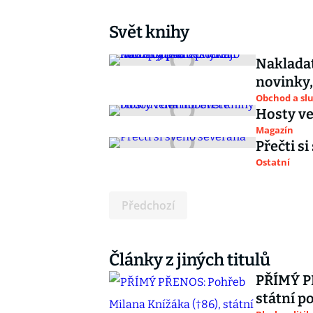
Svět knihy
Nakladat
novinky,
Obchod a sl
Hosty ve
Magazín
Přečti s
Ostatní
Předchozí
Články z jiných titulů
PŘÍMÝ PŘ
státní p