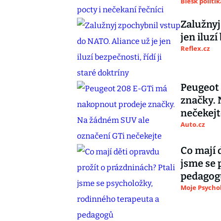
Blesk politik
Zalužnyj
jen iluzí
Reflex.cz
Peugeot
značky. 
nečekejt
Auto.cz
Co mají 
jsme se 
pedagog
Moje Psycho