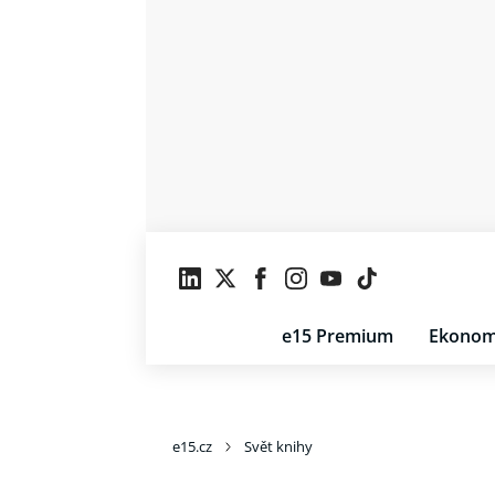
e15 Premium
Ekonom
e15.cz
Svět knihy