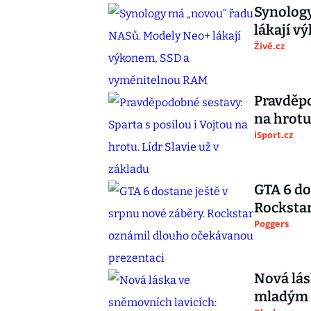
Synolog
lákají 
Živě.cz
Pravděpo
na hrotu
iSport.cz
GTA 6 do
Rocksta
Poggers
Nová lás
mladým 