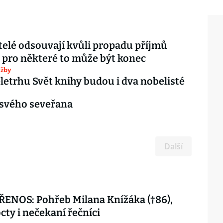
elé odsouvají kvůli propadu příjmů
 pro některé to může být konec
užby
letrhu Svět knihy budou i dva nobelisté
i svého seveřana
Další
ENOS: Pohřeb Milana Knížáka (†86),
octy i nečekaní řečníci