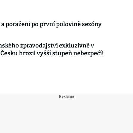
 a poražení po první polovině sezóny
nského zpravodajství exkluzivně v
 Česku hrozil vyšší stupeň nebezpečí!