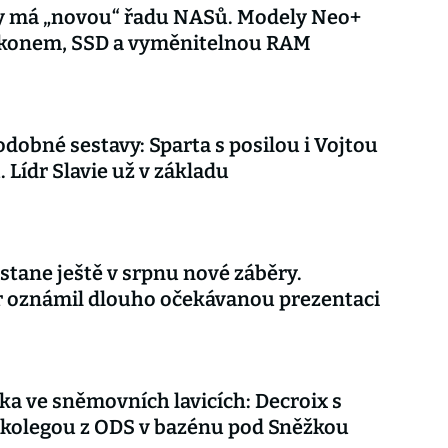
y má „novou“ řadu NASů. Modely Neo+
výkonem, SSD a vyměnitelnou RAM
dobné sestavy: Sparta s posilou i Vojtou
. Lídr Slavie už v základu
stane ještě v srpnu nové záběry.
r oznámil dlouho očekávanou prezentaci
ka ve sněmovních lavicích: Decroix s
kolegou z ODS v bazénu pod Sněžkou