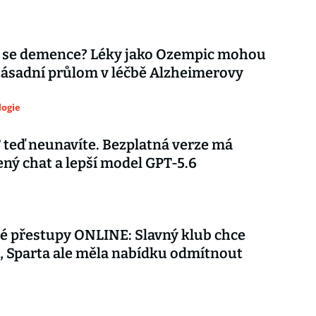
 se demence? Léky jako Ozempic mohou
zásadní průlom v léčbě Alzheimerovy
logie
teď neunavíte. Bezplatná verze má
ý chat a lepší model GPT-5.6
é přestupy ONLINE: Slavný klub chce
 Sparta ale měla nabídku odmítnout