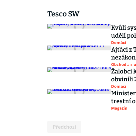
Tesco SW
Kvůli sy
udělí po
Domácí
Ajťáci z 
nezákon
Obchod a sl
Žalobci
obvinili 
Domácí
Minister
trestní 
Magazín
Předchozí