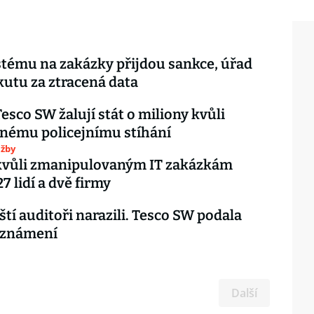
stému na zakázky přijdou sankce, úřad
kutu za ztracená data
Tesco SW žalují stát o miliony kvůli
nému policejnímu stíhání
užby
 kvůli zmanipulovaným IT zakázkám
27 lidí a dvě firmy
ští auditoři narazili. Tesco SW podala
oznámení
Další