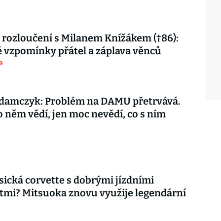
 rozloučení s Milanem Knížákem (†86):
vzpomínky přátel a záplava věnců
a
damczyk: Problém na DAMU přetrvává.
o něm vědí, jen moc nevědí, co s ním
asická corvette s dobrými jízdními
tmi? Mitsuoka znovu využije legendární