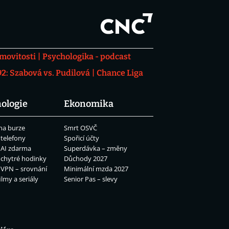
movitosti
Psychologika - podcast
: Szabová vs. Pudilová
Chance Liga
ologie
Ekonomika
na burze
Smrt OSVČ
 telefony
Spořicí účty
 AI zdarma
Superdávka – změny
 chytré hodinky
Důchody 2027
 VPN – srovnání
Minimální mzda 2027
ilmy a seriály
Senior Pas – slevy