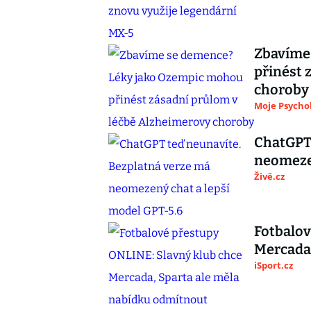
Zbavíme
přinést 
choroby
Moje Psycho
ChatGPT 
neomezen
Živě.cz
Fotbalov
Mercada,
iSport.cz