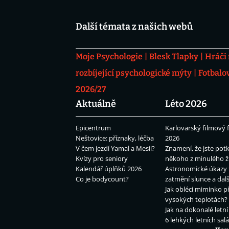
Další témata z našich webů
Moje Psychologie
Blesk Tlapky
Hráči
rozbíjející psychologické mýty
Fotbalo
2026/27
Aktuálně
Léto 2026
Epicentrum
Karlovarský filmový f
Neštovice: příznaky, léčba
2026
V čem jezdí Yamal a Mesii?
Znamení, že jste potk
Kvízy pro seniory
někoho z minulého ž
Kalendář úplňků 2026
Astronomické úkazy 
Co je bodycount?
zatmění slunce a dalš
Jak obléci miminko př
vysokých teplotách?
Jak na dokonalé letní
6 lehkých letních sal