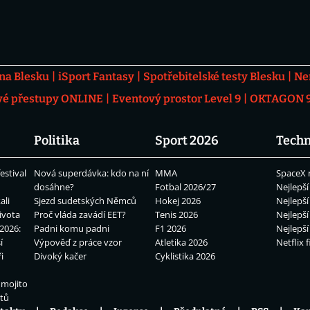
 na Blesku
iSport Fantasy
Spotřebitelské testy Blesku
Ne
vé přestupy ONLINE
Eventový prostor Level 9
OKTAGON 92
Politika
Sport 2026
Techn
estival
Nová superdávka: kdo na ní
MMA
SpaceX 
dosáhne?
Fotbal 2026/27
Nejlepší
ali
Sjezd sudetských Němců
Hokej 2026
Nejlepší
ivota
Proč vláda zavádí EET?
Tenis 2026
Nejlepší
2026:
Padni komu padni
F1 2026
Nejlepší
í
Výpověď z práce vzor
Atletika 2026
Netflix f
i
Divoký kačer
Cyklistika 2026
 mojito
átů