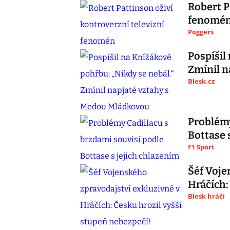
Robert P
fenomé
Poggers
Pospíšil
Zmínil n
Blesk.cz
Problémy
Bottase 
F1 Sport
Šéf Voje
Hráčích:
Blesk hráči