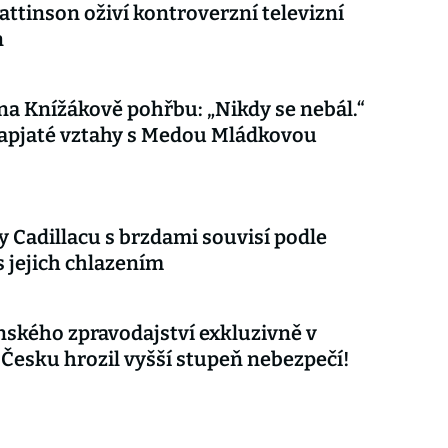
attinson oživí kontroverzní televizní
n
 na Knížákově pohřbu: „Nikdy se nebál.“
apjaté vztahy s Medou Mládkovou
 Cadillacu s brzdami souvisí podle
s jejich chlazením
nského zpravodajství exkluzivně v
 Česku hrozil vyšší stupeň nebezpečí!