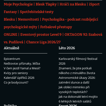
Moje Psychologie
Blesk Tlapky
Hráči na Blesku
iSport
Fantasy
Spotřebitelské testy
Blesku
Nemovitosti
Psychologika - podcast rozbíjející
psychologické mýty
Fotbalové přestupy
ONLINE
Eventový prostor Level 9
OKTAGON 92: Szabová
vs. Pudilová
Chance Liga 2026/27
Aktuálně
Léto 2026
Epicentrum
Karlovarský filmový festival
Neštovice: příznaky, léčba
2026
V čem jezdí Yamal a Mesii?
Znamení, že jste potkali
Kvízy pro seniory
někoho z minulého života
Kalendář úplňků 2026
Astronomické úkazy 2026:
Co je bodycount?
zatmění slunce a další
Jak obléci miminko při
vysokých teplotách?
Jak na dokonalé letní mojito
6 lehkých letních salátů