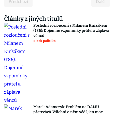
Předchozí
Další
Články z jiných titulů
Poslední rozloučení s Milanem Knížákem
(†86): Dojemné vzpomínky přátel a záplava
věnců
Blesk politika
Marek Adamczyk: Problém na DAMU
přetrvává. Všichni o něm vědí, jen moc