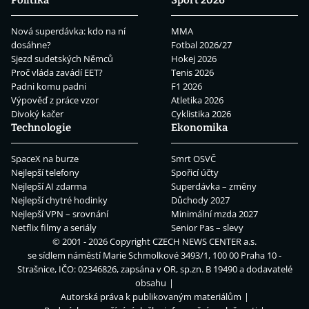
Politika
Sport 2026
Nová superdávka: kdo na ní
MMA
dosáhne?
Fotbal 2026/27
Sjezd sudetských Němců
Hokej 2026
Proč vláda zavádí EET?
Tenis 2026
Padni komu padni
F1 2026
Výpověď z práce vzor
Atletika 2026
Divoký kačer
Cyklistika 2026
Technologie
Ekonomika
SpaceX na burze
Smrt OSVČ
Nejlepší telefony
Spořicí účty
Nejlepší AI zdarma
Superdávka – změny
Nejlepší chytré hodinky
Důchody 2027
Nejlepší VPN – srovnání
Minimální mzda 2027
Netflix filmy a seriály
Senior Pas – slevy
© 2001 - 2026 Copyright
CZECH NEWS CENTER a.s.
se sídlem náměstí Marie Schmolkové 3493/1, 100 00 Praha 10 -
Strašnice, IČO: 02346826, zapsána v OR, sp.zn. B 19490 a dodavatelé
obsahu
Autorská práva k publikovaným materiálům