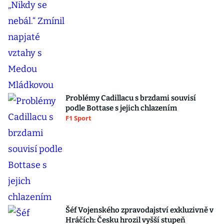
Problémy Cadillacu s brzdami souvisí
podle Bottase s jejich chlazením
F1 Sport
Šéf Vojenského zpravodajství exkluzivně v
Hráčích: Česku hrozil vyšší stupeň