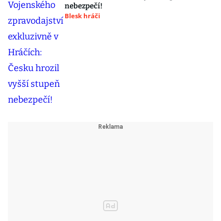
nebezpečí!
Blesk hráči