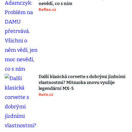
nevědí, co s ním
Reflex.cz
Další klasická corvette s dobrými jízdními
vlastnostmi? Mitsuoka znovu využije
legendární MX-5
Auto.cz