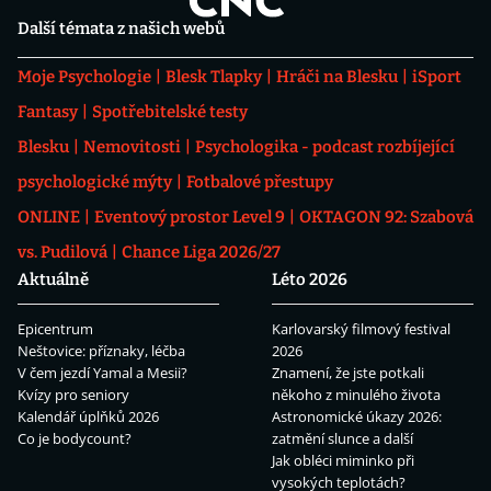
Další témata z našich webů
Moje Psychologie
Blesk Tlapky
Hráči na Blesku
iSport
Fantasy
Spotřebitelské testy
Blesku
Nemovitosti
Psychologika - podcast rozbíjející
psychologické mýty
Fotbalové přestupy
ONLINE
Eventový prostor Level 9
OKTAGON 92: Szabová
vs. Pudilová
Chance Liga 2026/27
Aktuálně
Léto 2026
Epicentrum
Karlovarský filmový festival
Neštovice: příznaky, léčba
2026
V čem jezdí Yamal a Mesii?
Znamení, že jste potkali
Kvízy pro seniory
někoho z minulého života
Kalendář úplňků 2026
Astronomické úkazy 2026:
Co je bodycount?
zatmění slunce a další
Jak obléci miminko při
vysokých teplotách?