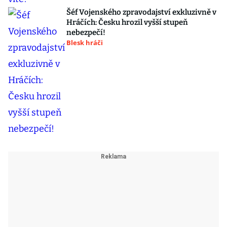
Šéf Vojenského zpravodajství exkluzivně v
Hráčích: Česku hrozil vyšší stupeň
nebezpečí!
Blesk hráči