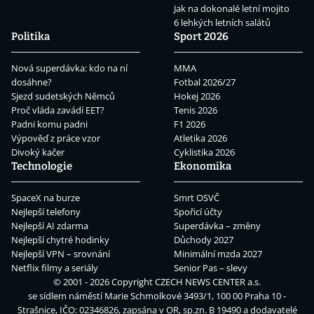
Jak na dokonalé letní mojito
6 lehkých letních salátů
Politika
Sport 2026
Nová superdávka: kdo na ní
MMA
dosáhne?
Fotbal 2026/27
Sjezd sudetských Němců
Hokej 2026
Proč vláda zavádí EET?
Tenis 2026
Padni komu padni
F1 2026
Výpověď z práce vzor
Atletika 2026
Divoký kačer
Cyklistika 2026
Technologie
Ekonomika
SpaceX na burze
Smrt OSVČ
Nejlepší telefony
Spořicí účty
Nejlepší AI zdarma
Superdávka – změny
Nejlepší chytré hodinky
Důchody 2027
Nejlepší VPN – srovnání
Minimální mzda 2027
Netflix filmy a seriály
Senior Pas – slevy
© 2001 - 2026 Copyright
CZECH NEWS CENTER a.s.
se sídlem náměstí Marie Schmolkové 3493/1, 100 00 Praha 10 -
Strašnice, IČO: 02346826, zapsána v OR, sp.zn. B 19490 a dodavatelé