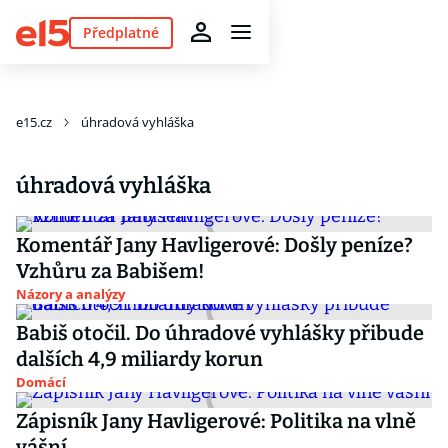
Předplatné
e15.cz
úhradová vyhláška
úhradová vyhláška
Komentář Jany Havligerové: Došly peníze?
Vzhůru za Babišem!
Názory a analýzy
Babiš otočil. Do úhradové vyhlášky přibude
dalších 4,9 miliardy korun
Domácí
Zápisník Jany Havligerové: Politika na vlně
vášní