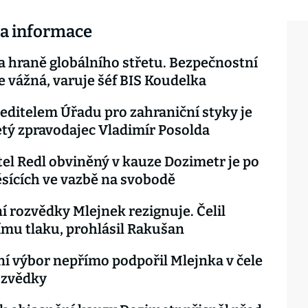
 a informace
na hraně globálního střetu. Bezpečnostní
je vážná, varuje šéf BIS Koudelka
ditelem Úřadu pro zahraniční styky je
tý zpravodajec Vladimír Posolda
el Redl obviněný v kauze Dozimetr je po
sících ve vazbě na svobodě
ní rozvědky Mlejnek rezignuje. Čelil
mu tlaku, prohlásil Rakušan
 výbor nepřímo podpořil Mlejnka v čele
rozvědky