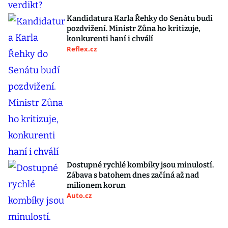
Kandidatura Karla Řehky do Senátu budí
pozdvižení. Ministr Zůna ho kritizuje,
konkurenti haní i chválí
Reflex.cz
Dostupné rychlé kombíky jsou minulostí.
Zábava s batohem dnes začíná až nad
milionem korun
Auto.cz