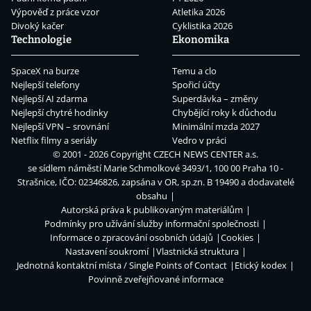
Výpověď z práce vzor
Atletika 2026
Divoký kačer
Cyklistika 2026
Technologie
Ekonomika
SpaceX na burze
Temu a clo
Nejlepší telefony
Spořicí účty
Nejlepší AI zdarma
Superdávka – změny
Nejlepší chytré hodinky
Chybějící roky k důchodu
Nejlepší VPN – srovnání
Minimální mzda 2027
Netflix filmy a seriály
Vedro v práci
© 2001 - 2026 Copyright
CZECH NEWS CENTER a.s.
se sídlem náměstí Marie Schmolkové 3493/1, 100 00 Praha 10 -
Strašnice, IČO: 02346826, zapsána v OR, sp.zn. B 19490 a dodavatelé
obsahu
Autorská práva k publikovaným materiálům
Podmínky pro užívání služby informační společnosti
Informace o zpracování osobních údajů
Cookies
Nastavení soukromí
Vlastnická struktura
Jednotná kontaktní místa / Single Points of Contact
Etický kodex
Povinně zveřejňované informace