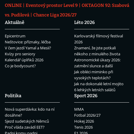
ONLINE
Eventový prostor Level 9
OKTAGON 92: Szabová
vs. Pudilová
Chance Liga 2026/27
Aktuálně
Léto 2026
Epicentrum
Karlovarský filmový festival
Neštovice: příznaky, léčba
2026
V čem jezdí Yamal a Mesii?
Znamení, že jste potkali
Kvízy pro seniory
někoho z minulého života
Kalendář úplňků 2026
Astronomické úkazy 2026:
Co je bodycount?
zatmění slunce a další
Jak obléci miminko při
vysokých teplotách?
Jak na dokonalé letní mojito
6 lehkých letních salátů
Politika
Sport 2026
Nová superdávka: kdo na ní
MMA
dosáhne?
Fotbal 2026/27
Sjezd sudetských Němců
Hokej 2026
Proč vláda zavádí EET?
Tenis 2026
Padni komu padni
F1 2026