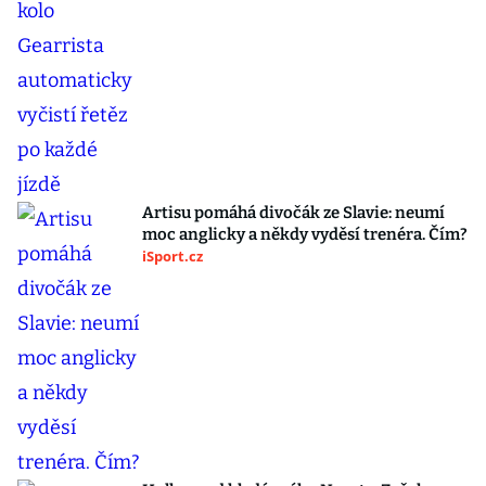
Artisu pomáhá divočák ze Slavie: neumí
moc anglicky a někdy vyděsí trenéra. Čím?
iSport.cz