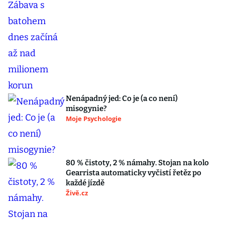
Nenápadný jed: Co je (a co není)
misogynie?
Moje Psychologie
80 % čistoty, 2 % námahy. Stojan na kolo
Gearrista automaticky vyčistí řetěz po
každé jízdě
Živě.cz