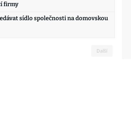
í firmy
nedávat sídlo společnosti na domovskou
Další