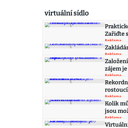
virtuální sídlo
Praktick
Zařiďte s
Reklama
Zakládán
Reklama
Založení
zájem je 
Reklama
Rekordní
rostouc
Reklama
Kolik mů
jsou mo
Reklama
Virtuáln