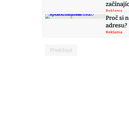
začínajíc
Reklama
Proč si 
adresu?
Reklama
Předchozí