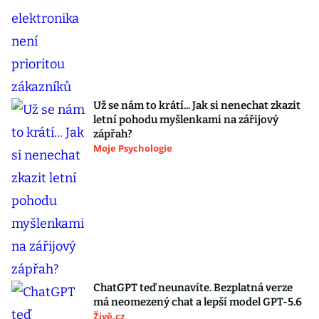
Už se nám to krátí... Jak si nenechat zkazit
letní pohodu myšlenkami na zářijový
zápřah?
Moje Psychologie
ChatGPT teď neunavíte. Bezplatná verze
má neomezený chat a lepší model GPT-5.6
Živě.cz