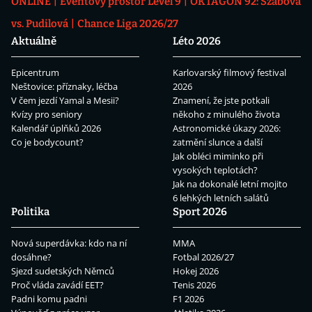
ONLINE
Eventový prostor Level 9
OKTAGON 92: Szabová
vs. Pudilová
Chance Liga 2026/27
Aktuálně
Léto 2026
Epicentrum
Karlovarský filmový festival
Neštovice: příznaky, léčba
2026
V čem jezdí Yamal a Mesii?
Znamení, že jste potkali
Kvízy pro seniory
někoho z minulého života
Kalendář úplňků 2026
Astronomické úkazy 2026:
Co je bodycount?
zatmění slunce a další
Jak obléci miminko při
vysokých teplotách?
Jak na dokonalé letní mojito
6 lehkých letních salátů
Politika
Sport 2026
Nová superdávka: kdo na ní
MMA
dosáhne?
Fotbal 2026/27
Sjezd sudetských Němců
Hokej 2026
Proč vláda zavádí EET?
Tenis 2026
Padni komu padni
F1 2026