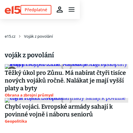
Předplatné
e15.cz
Voják z povolání
voják z povolání
Těžký úkol pro Zůnu. Má nabírat čtyři tisíce
nových vojáků ročně. Nalákat je mají vyšší
platy a byty
Obrana a zbrojní průmysl
Chybí vojáci. Evropské armády sahají k
povinné vojně i náboru seniorů
Geopolitika