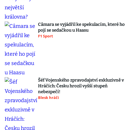
Câmara se vyjádřil ke spekulacím, které ho
pojí se sedačkou u Haasu
F1 Sport
Šéf Vojenského zpravodajství exkluzivně v
Hráčích: Česku hrozil vyšší stupeň
nebezpečí!
Blesk hráči