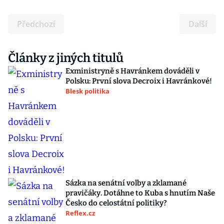
Předchozí
Další
Články z jiných titulů
Exministryně s Havránkem dováděli v
Polsku: První slova Decroix i Havránkové!
Blesk politika
Sázka na senátní volby a zklamané
pravičáky. Dotáhne to Kuba s hnutím Naše
Česko do celostátní politiky?
Reflex.cz