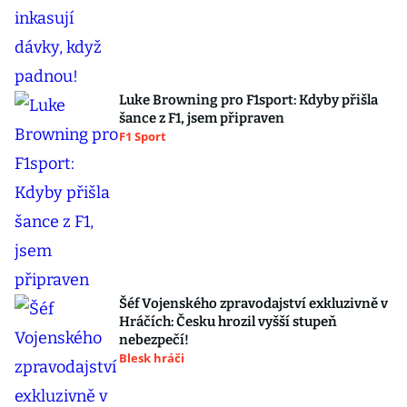
Luke Browning pro F1sport: Kdyby přišla
šance z F1, jsem připraven
F1 Sport
Šéf Vojenského zpravodajství exkluzivně v
Hráčích: Česku hrozil vyšší stupeň
nebezpečí!
Blesk hráči