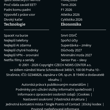
Proč vláda zavádí EET?
Tenis 2026
Padni komu padni
F1 2026
Výpověď z práce vzor
Atletika 2026
Divoký kačer
Cyklistika 2026
Technologie
Ekonomika
SpaceX na burze
Smrt OSVČ
Nejlepší telefony
Spořicí účty
Nejlepší AI zdarma
Superdávka – změny
Nejlepší chytré hodinky
Důchody 2027
Nejlepší VPN – srovnání
Minimální mzda 2027
Netflix filmy a seriály
Senior Pas – slevy
© 2001 - 2026 Copyright
CZECH NEWS CENTER a.s.
se sídlem náměstí Marie Schmolkové 3493/1, 100 00 Praha 10 -
Strašnice, IČO: 02346826, zapsána v OR, sp.zn. B 19490 a dodavatelé
obsahu
Autorská práva k publikovaným materiálům
Podmínky pro užívání služby informační společnosti
Informace o zpracování osobních údajů
Cookies
Nastavení soukromí
Vlastnická struktura
Jednotná kontaktní místa / Single Points of Contact
Etický kodex
Povinně zveřejňované informace