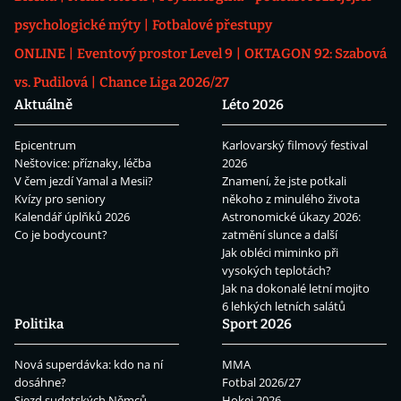
psychologické mýty
Fotbalové přestupy
ONLINE
Eventový prostor Level 9
OKTAGON 92: Szabová
vs. Pudilová
Chance Liga 2026/27
Aktuálně
Léto 2026
Epicentrum
Karlovarský filmový festival
Neštovice: příznaky, léčba
2026
V čem jezdí Yamal a Mesii?
Znamení, že jste potkali
Kvízy pro seniory
někoho z minulého života
Kalendář úplňků 2026
Astronomické úkazy 2026:
Co je bodycount?
zatmění slunce a další
Jak obléci miminko při
vysokých teplotách?
Jak na dokonalé letní mojito
6 lehkých letních salátů
Politika
Sport 2026
Nová superdávka: kdo na ní
MMA
dosáhne?
Fotbal 2026/27
Sjezd sudetských Němců
Hokej 2026