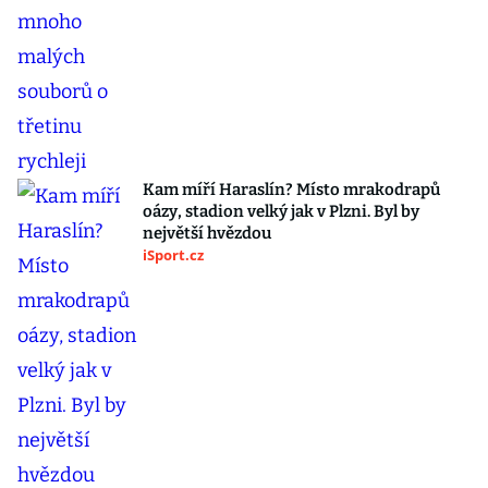
Kam míří Haraslín? Místo mrakodrapů
oázy, stadion velký jak v Plzni. Byl by
největší hvězdou
iSport.cz