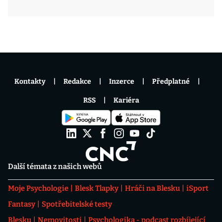
Kontakty
Redakce
Inzerce
Předplatné
RSS
Kariéra
Další témata z našich webů
Moje Psychologie
Blesk Tlapky
Hráči na Blesku
iSport
Fantasy
Spotřebitelské testy
Blesku
Nemovitosti
Psychologika - podcast rozbíjející