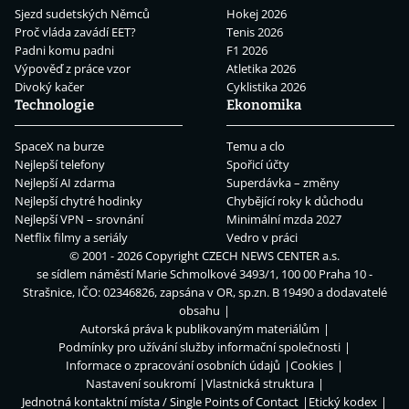
Sjezd sudetských Němců
Hokej 2026
Proč vláda zavádí EET?
Tenis 2026
Padni komu padni
F1 2026
Výpověď z práce vzor
Atletika 2026
Divoký kačer
Cyklistika 2026
Technologie
Ekonomika
SpaceX na burze
Temu a clo
Nejlepší telefony
Spořicí účty
Nejlepší AI zdarma
Superdávka – změny
Nejlepší chytré hodinky
Chybějící roky k důchodu
Nejlepší VPN – srovnání
Minimální mzda 2027
Netflix filmy a seriály
Vedro v práci
© 2001 - 2026 Copyright
CZECH NEWS CENTER a.s.
se sídlem náměstí Marie Schmolkové 3493/1, 100 00 Praha 10 -
Strašnice, IČO: 02346826, zapsána v OR, sp.zn. B 19490 a dodavatelé
obsahu
Autorská práva k publikovaným materiálům
Podmínky pro užívání služby informační společnosti
Informace o zpracování osobních údajů
Cookies
Nastavení soukromí
Vlastnická struktura
Jednotná kontaktní místa / Single Points of Contact
Etický kodex