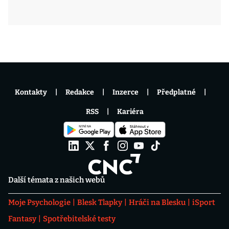
Kontakty
Redakce
Inzerce
Předplatné
RSS
Kariéra
Další témata z našich webů
Moje Psychologie
Blesk Tlapky
Hráči na Blesku
iSport
Fantasy
Spotřebitelské testy