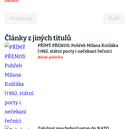
Ostatní
Předchozí
Další
Články z jiných titulů
PŘÍMÝ PŘENOS: Pohřeb Milana Knížáka
(†86), státní pocty i nečekaní řečníci
Blesk politika
Zalužnyj zpochybnil vstup do NATO.