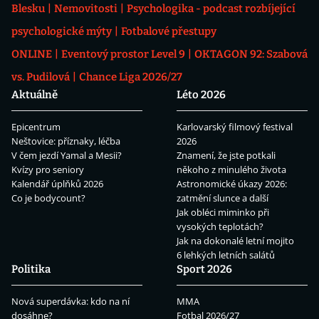
Blesku
Nemovitosti
Psychologika - podcast rozbíjející
psychologické mýty
Fotbalové přestupy
ONLINE
Eventový prostor Level 9
OKTAGON 92: Szabová
vs. Pudilová
Chance Liga 2026/27
Aktuálně
Léto 2026
Epicentrum
Karlovarský filmový festival
Neštovice: příznaky, léčba
2026
V čem jezdí Yamal a Mesii?
Znamení, že jste potkali
Kvízy pro seniory
někoho z minulého života
Kalendář úplňků 2026
Astronomické úkazy 2026:
Co je bodycount?
zatmění slunce a další
Jak obléci miminko při
vysokých teplotách?
Jak na dokonalé letní mojito
6 lehkých letních salátů
Politika
Sport 2026
Nová superdávka: kdo na ní
MMA
dosáhne?
Fotbal 2026/27