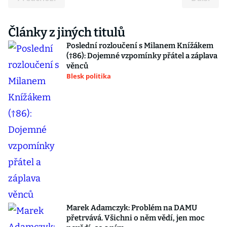
Články z jiných titulů
Poslední rozloučení s Milanem Knížákem
(†86): Dojemné vzpomínky přátel a záplava
věnců
Blesk politika
Marek Adamczyk: Problém na DAMU
přetrvává. Všichni o něm vědí, jen moc