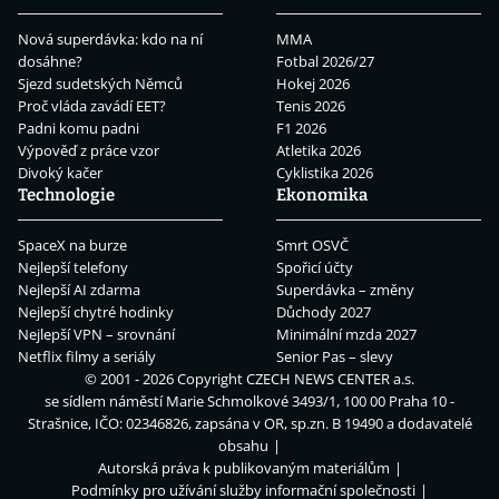
Nová superdávka: kdo na ní
MMA
dosáhne?
Fotbal 2026/27
Sjezd sudetských Němců
Hokej 2026
Proč vláda zavádí EET?
Tenis 2026
Padni komu padni
F1 2026
Výpověď z práce vzor
Atletika 2026
Divoký kačer
Cyklistika 2026
Technologie
Ekonomika
SpaceX na burze
Smrt OSVČ
Nejlepší telefony
Spořicí účty
Nejlepší AI zdarma
Superdávka – změny
Nejlepší chytré hodinky
Důchody 2027
Nejlepší VPN – srovnání
Minimální mzda 2027
Netflix filmy a seriály
Senior Pas – slevy
© 2001 - 2026 Copyright
CZECH NEWS CENTER a.s.
se sídlem náměstí Marie Schmolkové 3493/1, 100 00 Praha 10 -
Strašnice, IČO: 02346826, zapsána v OR, sp.zn. B 19490 a dodavatelé
obsahu
Autorská práva k publikovaným materiálům
Podmínky pro užívání služby informační společnosti