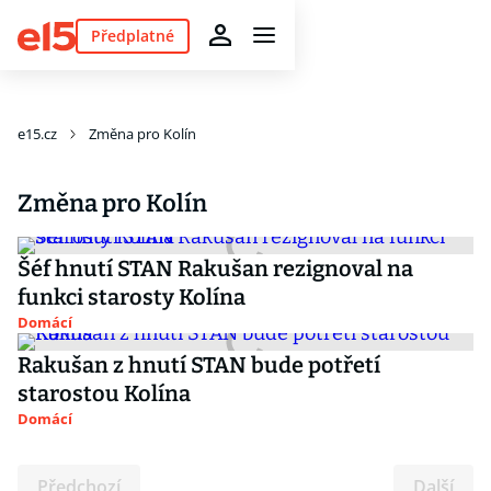
Předplatné
e15.cz
Změna pro Kolín
Změna pro Kolín
Šéf hnutí STAN Rakušan rezignoval na
funkci starosty Kolína
Domácí
Rakušan z hnutí STAN bude potřetí
starostou Kolína
Domácí
Předchozí
Další