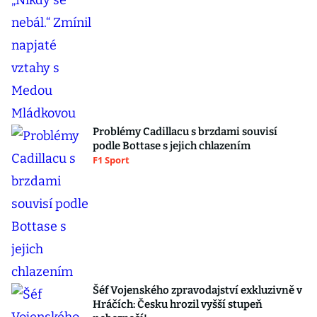
Problémy Cadillacu s brzdami souvisí
podle Bottase s jejich chlazením
F1 Sport
Šéf Vojenského zpravodajství exkluzivně v
Hráčích: Česku hrozil vyšší stupeň