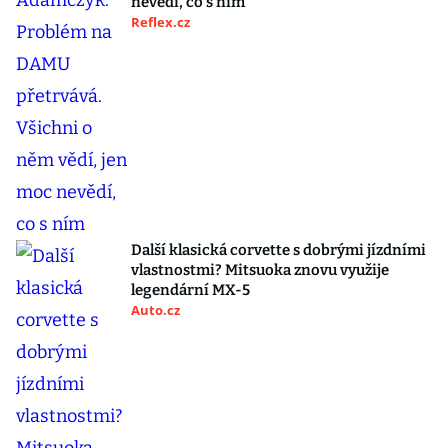
nevědí, co s ním
Reflex.cz
Další klasická corvette s dobrými jízdními
vlastnostmi? Mitsuoka znovu využije
legendární MX-5
Auto.cz