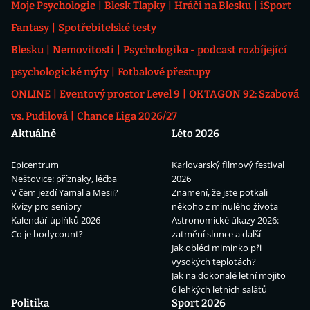
Moje Psychologie
Blesk Tlapky
Hráči na Blesku
iSport
Fantasy
Spotřebitelské testy
Blesku
Nemovitosti
Psychologika - podcast rozbíjející
psychologické mýty
Fotbalové přestupy
ONLINE
Eventový prostor Level 9
OKTAGON 92: Szabová
vs. Pudilová
Chance Liga 2026/27
Aktuálně
Léto 2026
Epicentrum
Karlovarský filmový festival
Neštovice: příznaky, léčba
2026
V čem jezdí Yamal a Mesii?
Znamení, že jste potkali
Kvízy pro seniory
někoho z minulého života
Kalendář úplňků 2026
Astronomické úkazy 2026:
Co je bodycount?
zatmění slunce a další
Jak obléci miminko při
vysokých teplotách?
Jak na dokonalé letní mojito
6 lehkých letních salátů
Politika
Sport 2026