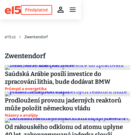
Předplatné
e15.cz
Zwentendorf
Zwentendorf
Saúdská Arábie posílí investice do
zpracování lithia, bude dodávat BMW
Průmysl a energetika
Prodloužení provozu jaderných reaktorů
může položit německou vládu
Názory a analýzy
Od rakouského odklonu od atomu uplyne
40 let, zakonzervovaná jaderka slouží