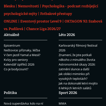
Blesku
Nemovitosti
Psychologika - podcast rozbíjející
psychologické mýty
Fotbalové přestupy
ONLINE
Eventový prostor Level 9
OKTAGON 92: Szabová
vs. Pudilová
Chance Liga 2026/27
Aktuálně
Léto 2026
Epicentrum
Karlovarský filmový festival
Neštovice: příznaky, léčba
2026
V čem jezdí Yamal a Mesii?
Znamení, že jste potkali
Kvízy pro seniory
někoho z minulého života
Kalendář úplňků 2026
Astronomické úkazy 2026:
Co je bodycount?
zatmění slunce a další
Jak obléci miminko při
vysokých teplotách?
Jak na dokonalé letní mojito
6 lehkých letních salátů
Politika
Sport 2026
Nová superdávka: kdo na ní
MMA