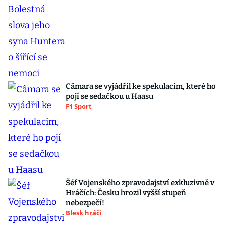
Câmara se vyjádřil ke spekulacím, které ho
pojí se sedačkou u Haasu
F1 Sport
Šéf Vojenského zpravodajství exkluzivně v
Hráčích: Česku hrozil vyšší stupeň
nebezpečí!
Blesk hráči