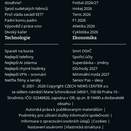
dosáhne?
Fotbal 2026/27
Sjezd sudetských Němců
Hokej 2026
Proč vláda zavádí EET?
Tenis 2026
Padni komu padni
F1 2026
Výpověď z práce vzor
Atletika 2026
Divoký kačer
Cyklistika 2026
Technologie
Ekonomika
SpaceX na burze
Smrt OSVČ
Nejlepší telefony
Spořicí účty
Nejlepší AI zdarma
Superdávka – změny
Nejlepší chytré hodinky
Důchody 2027
Nejlepší VPN – srovnání
Minimální mzda 2027
Netflix filmy a seriály
Senior Pas – slevy
© 2001 - 2026 Copyright
CZECH NEWS CENTER a.s.
se sídlem náměstí Marie Schmolkové 3493/1, 100 00 Praha 10 -
Strašnice, IČO: 02346826, zapsána v OR, sp.zn. B 19490 a dodavatelé
obsahu
Autorská práva k publikovaným materiálům
Podmínky pro užívání služby informační společnosti
Informace o zpracování osobních údajů
Cookies
Nastavení soukromí
Vlastnická struktura