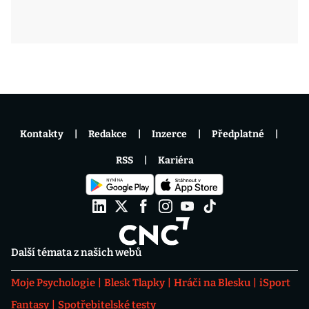
Kontakty
Redakce
Inzerce
Předplatné
RSS
Kariéra
Další témata z našich webů
Moje Psychologie
Blesk Tlapky
Hráči na Blesku
iSport
Fantasy
Spotřebitelské testy