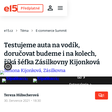
Předplatné
e15.cz
Téma
E-commerce Summit
Testujeme auta na vodík,
doručovat budeme i na kolech,
říká šéfka Zásilkovny Kijonková
3
Fotogalerie
Tereza Hübscherová
1
30. července 2021
·
18:30