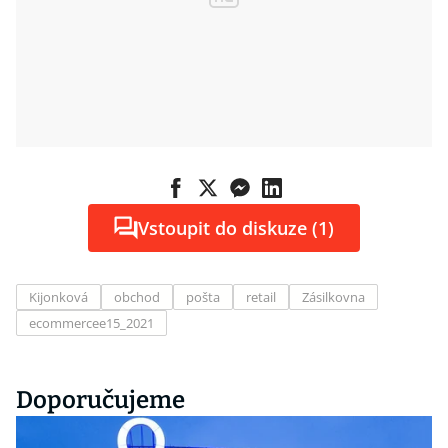
Vstoupit do diskuze (1)
Kijonková
obchod
pošta
retail
Zásilkovna
ecommercee15_2021
Doporučujeme