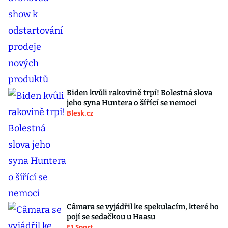
Biden kvůli rakovině trpí! Bolestná slova
jeho syna Huntera o šířící se nemoci
Blesk.cz
Câmara se vyjádřil ke spekulacím, které ho
pojí se sedačkou u Haasu
F1 Sport