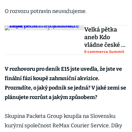
O rozvozu potravin neuvažujeme.
Velká pětka
aneb Kdo
vládne české e-
commerce:
E-commerce Summit
Zavoral, Čupr,
Havrlant,
V rozhovoru pro deník E15 jste uvedla, že jste ve
Kijonková,
finální fázi koupě zahraniční akvizice.
Zámec
Prozradíte, o jaký podnik se jedná? V jaké zemi se
plánujete rozrůst a jakým způsobem?
Skupina Packeta Group koupila na Slovensku
kurýrní společnost ReMax Courier Service. Díky