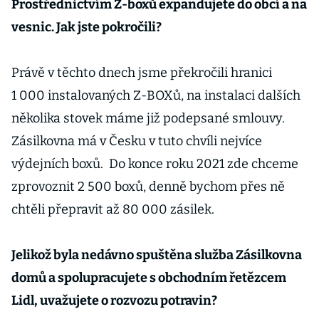
Prostřednictvím Z-boxů expandujete do obcí a na
vesnic. Jak jste pokročili?
Právě v těchto dnech jsme překročili hranici
1 000 instalovaných Z-BOXů, na instalaci dalších
několika stovek máme již podepsané smlouvy.
Zásilkovna má v Česku v tuto chvíli nejvíce
výdejních boxů. Do konce roku 2021 zde chceme
zprovoznit 2 500 boxů, denně bychom přes ně
chtěli přepravit až 80 000 zásilek.
Jelikož byla nedávno spuštěna služba Zásilkovna
domů a spolupracujete s obchodním řetězcem
Lidl, uvažujete o rozvozu potravin?