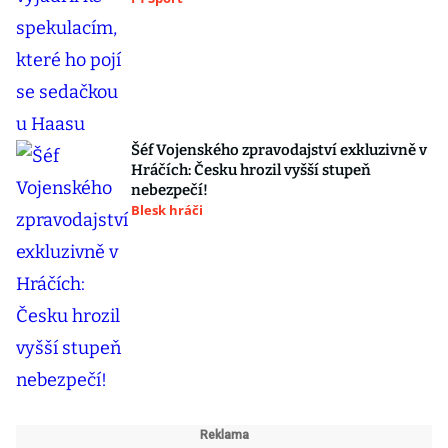
Šéf Vojenského zpravodajství exkluzivně v
Hráčích: Česku hrozil vyšší stupeň
nebezpečí!
Blesk hráči