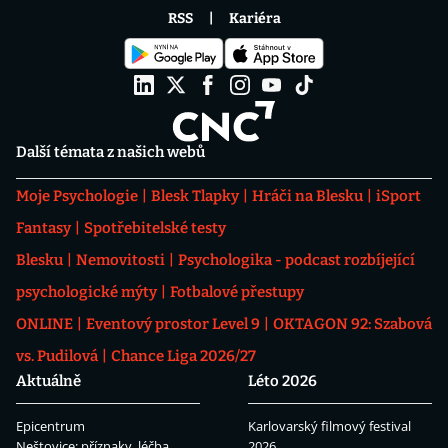
RSS
Kariéra
Další témata z našich webů
Moje Psychologie
Blesk Tlapky
Hráči na Blesku
iSport
Fantasy
Spotřebitelské testy
Blesku
Nemovitosti
Psychologika - podcast rozbíjející
psychologické mýty
Fotbalové přestupy
ONLINE
Eventový prostor Level 9
OKTAGON 92: Szabová
vs. Pudilová
Chance Liga 2026/27
Aktuálně
Léto 2026
Epicentrum
Karlovarský filmový festival
Neštovice: příznaky, léčba
2026