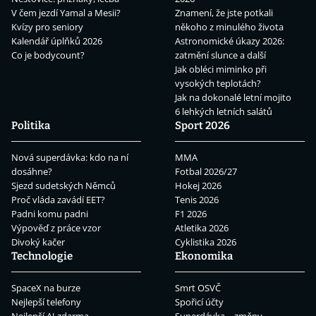
V čem jezdí Yamal a Mesii?
Znamení, že jste potkali
Kvízy pro seniory
někoho z minulého života
Kalendář úplňků 2026
Astronomické úkazy 2026:
Co je bodycount?
zatmění slunce a další
Jak obléci miminko při
vysokých teplotách?
Jak na dokonalé letní mojito
6 lehkých letních salátů
Politika
Sport 2026
Nová superdávka: kdo na ní
MMA
dosáhne?
Fotbal 2026/27
Sjezd sudetských Němců
Hokej 2026
Proč vláda zavádí EET?
Tenis 2026
Padni komu padni
F1 2026
Výpověď z práce vzor
Atletika 2026
Divoký kačer
Cyklistika 2026
Technologie
Ekonomika
SpaceX na burze
Smrt OSVČ
Nejlepší telefony
Spořicí účty