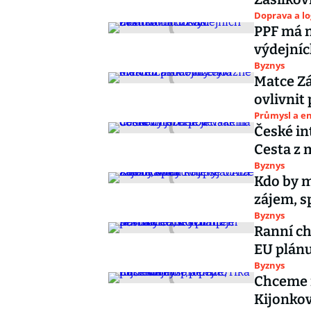
Doprava a lo
PPF má n
výdejní
Byznys
Matce Zá
ovlivnit
Průmysl a e
České in
Cesta z 
Byznys
Kdo by m
zájem, s
Byznys
Ranní ch
EU plánu
Byznys
Chceme r
Kijonkov