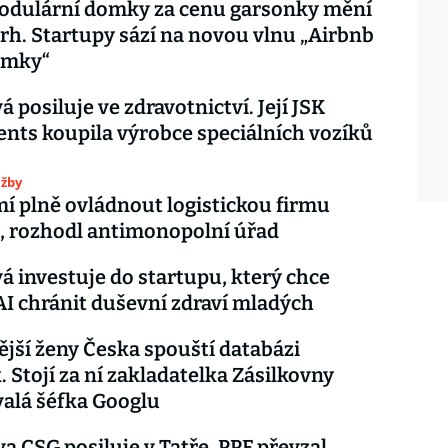
odulární domky za cenu garsonky mění
 trh. Startupy sází na novou vlnu „Airbnb
emky“
 posiluje ve zdravotnictví. Její JSK
nts koupila výrobce speciálních vozíků
užby
í plně ovládnout logistickou firmu
, rozhodl antimonopolní úřad
á investuje do startupu, který chce
I chránit duševní zdraví mladých
ější ženy Česka spouští databázi
. Stojí za ní zakladatelka Zásilkovny
alá šéfka Googlu
a CSG posiluje v Tatře. PPF převzal