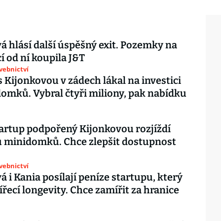
á hlásí další úspěšný exit. Pozemky na
í od ní koupila J&T
avebnictví
s Kijonkovou v zádech lákal na investici
omků. Vybral čtyři miliony, pak nabídku
artup podpořený Kijonkovou rozjíždí
 minidomků. Chce zlepšit dostupnost
avebnictví
á i Kania posílají peníze startupu, který
vířecí longevity. Chce zamířit za hranice