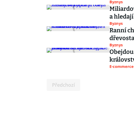
Byznys
Miliardo
a hledají
Byznys
Ranní ch
dřevosta
Byznys
Obejdou 
královst
E-commerce 
Předchozí