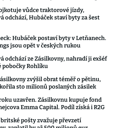
ojkotuje vůdce traktorové jízdy,
á odchází, Hubáček staví byty za šest
eck: Hubáček postaví byty v Letňanech.
gs jsou opět v českých rukou
á odchází ze Zásilkovny, nahradí ji exšéf
 pobočky Rohlíku
Zásilkovny zvýšil obrat téměř o pětinu,
kořila sto milionů poslaných zásilek
oku uzavřen. Zásilkovnu kupuje fond
ejcova Emma Capital. Podíl získá i R2G
 britské pošty zvažuje převzetí
ny, zaplatil by až 500 milionů eur