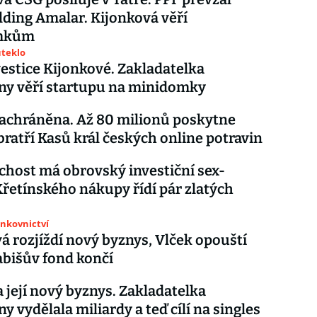
ding Amalar. Kijonková věří
mkům
uteklo
estice Kijonkové. Zakladatelka
ny věří startupu na minidomky
zachráněna. Až 80 milionů poskytne
bratří Kasů král českých online potravin
host má obrovský investiční sex-
Křetínského nákupy řídí pár zlatých
ankovnictví
á rozjíždí nový byznys, Vlček opouští
abišův fond končí
 její nový byznys. Zakladatelka
y vydělala miliardy a teď cílí na singles