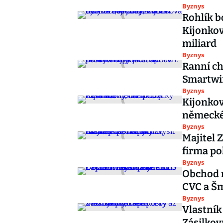
Byznys
Rohlík b
Kijonkov
miliard
Byznys
Ranní ch
Smartwin
Byznys
Kijonkov
německé
Byznys
Majitel 
firma po
Byznys
Obchod r
CVC a Šm
Byznys
Vlastník
Zásilkov