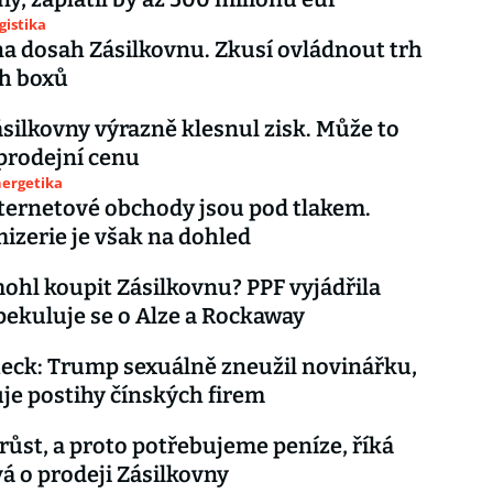
gistika
a dosah Zásilkovnu. Zkusí ovládnout trh
ch boxů
silkovny výrazně klesnul zisk. Může to
 prodejní cenu
nergetika
ternetové obchody jsou pod tlakem.
mizerie je však na dohled
ohl koupit Zásilkovnu? PPF vyjádřila
pekuluje se o Alze a Rockaway
eck: Trump sexuálně zneužil novinářku,
je postihy čínských firem
ůst, a proto potřebujeme peníze, říká
á o prodeji Zásilkovny