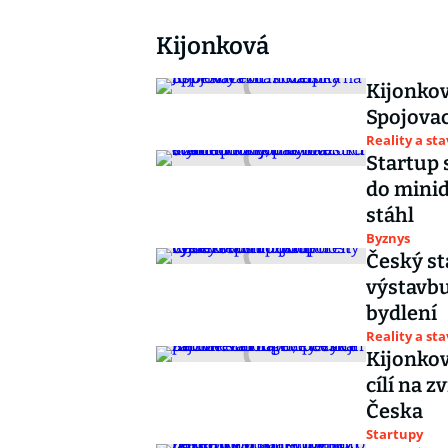
Kijonková
Kijonkov
Spojovac
Reality a st
Startup 
do minid
stáhl
Byznys
Český st
výstavbu
bydlení
Reality a st
Kijonkov
cílí na z
Česka
Startupy