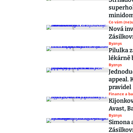
superhol
minido
Co vám (ne)
Nová inv
Zásilkov
Byznys
Pilulka 
lékárně 
Byznys
Jednoduc
appeal. 
pravidel
Finance a b
Kijonkov
Avast, B
Byznys
Simona a
Zásilkovn