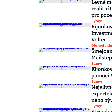
Levné m
realitní
pro poz
Byznys
Kijonková
Investme
Volter
Obchod a sl
Šmejc sm
Mailstep
Byznys
Kijonkov
pomocí A
Byznys
Nejvlivn
expertek
nebo býv
Byznys
Strnadov