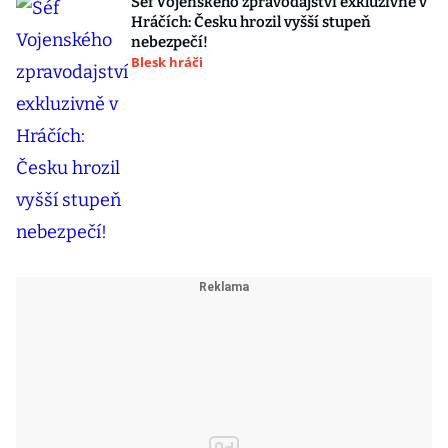
Šéf Vojenského zpravodajství exkluzivně v
Hráčích: Česku hrozil vyšší stupeň
nebezpečí!
Blesk hráči