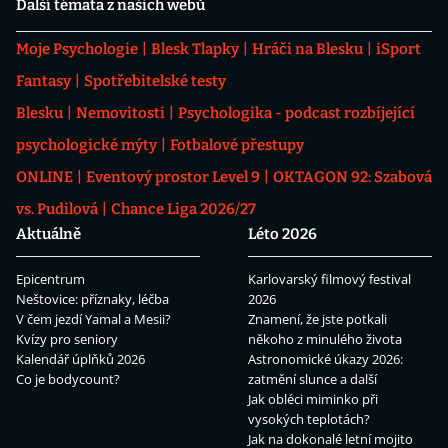
Další témata z našich webů
Moje Psychologie
Blesk Tlapky
Hráči na Blesku
iSport
Fantasy
Spotřebitelské testy
Blesku
Nemovitosti
Psychologika - podcast rozbíjející
psychologické mýty
Fotbalové přestupy
ONLINE
Eventový prostor Level 9
OKTAGON 92: Szabová
vs. Pudilová
Chance Liga 2026/27
Aktuálně
Léto 2026
Epicentrum
Karlovarský filmový festival
Neštovice: příznaky, léčba
2026
V čem jezdí Yamal a Mesii?
Znamení, že jste potkali
Kvízy pro seniory
někoho z minulého života
Kalendář úplňků 2026
Astronomické úkazy 2026:
Co je bodycount?
zatmění slunce a další
Jak obléci miminko při
vysokých teplotách?
Jak na dokonalé letní mojito