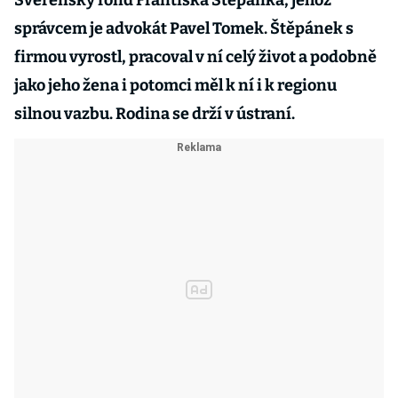
Svěřenský fond Františka Štěpánka, jehož
správcem je advokát Pavel Tomek. Štěpánek s
firmou vyrostl, pracoval v ní celý život a podobně
jako jeho žena i potomci měl k ní i k regionu
silnou vazbu. Rodina se drží v ústraní.