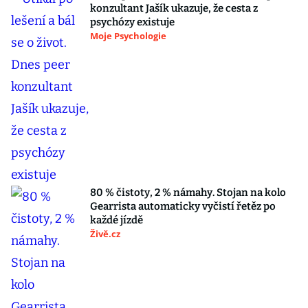
konzultant Jašík ukazuje, že cesta z
psychózy existuje
Moje Psychologie
80 % čistoty, 2 % námahy. Stojan na kolo
Gearrista automaticky vyčistí řetěz po
každé jízdě
Živě.cz