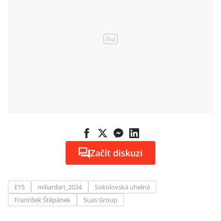
Začít diskuzi
E15
miliardari_2024
Sokolovská uhelná
František Štěpánek
Suas Group