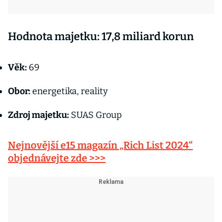
Hodnota majetku: 17,8 miliard korun
Věk:
69
Obor:
energetika, reality
Zdroj majetku:
SUAS Group
Nejnovější e15 magazín „Rich List 2024“
objednávejte zde >>>