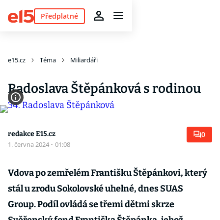
Předplatné
e15.cz
Téma
Miliardáři
Radoslava Štěpánková s rodinou
redakce E15.cz
0
1. června 2024
·
01:08
Vdova po zemřelém Františku Štěpánkovi, který
stál u zrodu Sokolovské uhelné, dnes SUAS
Group. Podíl ovládá se třemi dětmi skrze