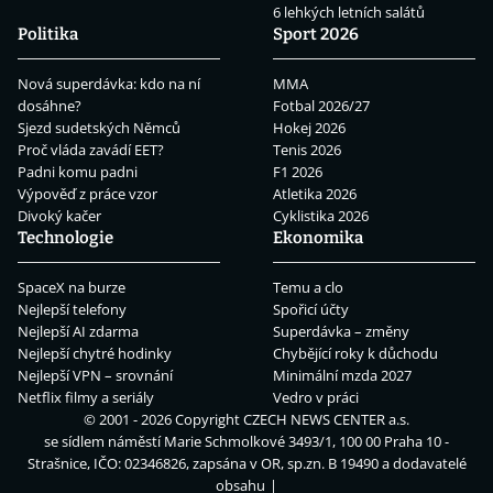
6 lehkých letních salátů
Politika
Sport 2026
Nová superdávka: kdo na ní
MMA
dosáhne?
Fotbal 2026/27
Sjezd sudetských Němců
Hokej 2026
Proč vláda zavádí EET?
Tenis 2026
Padni komu padni
F1 2026
Výpověď z práce vzor
Atletika 2026
Divoký kačer
Cyklistika 2026
Technologie
Ekonomika
SpaceX na burze
Temu a clo
Nejlepší telefony
Spořicí účty
Nejlepší AI zdarma
Superdávka – změny
Nejlepší chytré hodinky
Chybějící roky k důchodu
Nejlepší VPN – srovnání
Minimální mzda 2027
Netflix filmy a seriály
Vedro v práci
© 2001 - 2026 Copyright
CZECH NEWS CENTER a.s.
se sídlem náměstí Marie Schmolkové 3493/1, 100 00 Praha 10 -
Strašnice, IČO: 02346826, zapsána v OR, sp.zn. B 19490 a dodavatelé
obsahu