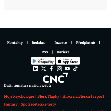
Kontakty
Redakce
Inzerce
Předplatné
RSS
Kariéra
Další témata z našich webů
Moje Psychologie
Blesk Tlapky
Hráči na Blesku
iSport
Fantasy
Spotřebitelské testy