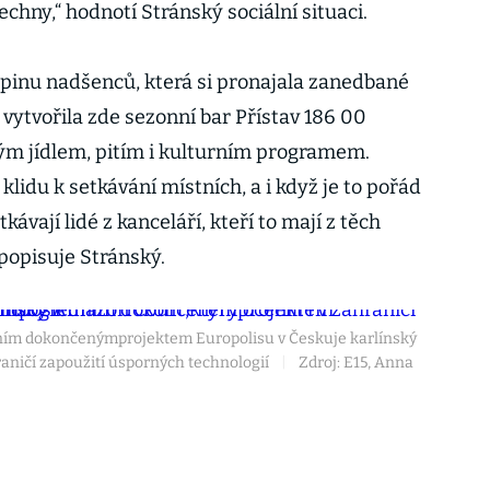
echny,“ hodnotí Stránský sociální situaci.
pinu nadšenců, která si pronajala zanedbané
vytvořila zde sezonní bar Přístav 186 00
ým jídlem, pitím i kulturním programem.
klidu k setkávání místních, a i když je to pořád
kávají lidé z kanceláří, kteří to mají z těch
popisuje Stránský.
ním dokončenýmprojektem Europolisu v Českuje karlínský
raničí zapoužití úsporných technologií
|
Zdroj: E15, Anna