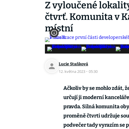
Z vyloučené lokalit
čtvrť. Komunita v Ka
místní
Lucie Staňková
12. května 2023
·
05:30
Ačkoliv by se mohlo zdát, že
určují ji moderní kanceláře
pravda. Silná komunita ob
proměně čtvrti udržuje sou
podvečer tady vyrazím se p