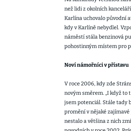
než lidi z okolních kancelář
Karlína uchovalo původní a
kdy v Karlíně nebydlel. Vz
náměstí stála benzinová pu
pohostinným místem pro p
Noví námořníci v přístavu
V roce 2006, kdy zde Strán
novým směrem. „I když to t
jsem potenciál. Stále tady b
promění v nějaké zajímavé 
nestalo a většina z nich zm
povodních v roce 2002. Prá