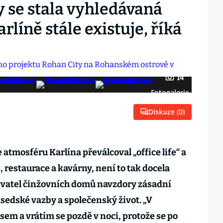
y se stala vyhledávaná
rlíně stále existuje, říká
14
Fotogalerie
Diskuze (
0
)
 atmosféru Karlína převálcoval „office life“ a
, restaurace a kavárny, není to tak docela
yvatel činžovních domů navzdory zásadní
sedské vazby a společenský život. „V
sem a vrátím se pozdě v noci, protože se po