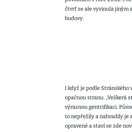
čtvrť se ale vyvinula jiným
budovy.
I když je podle Stránského v
opačnou stranu. „Veškerá 
výraznou gentrifikaci. Původ
to nepřežily a nahradily je 
opravené a staví se zde nov