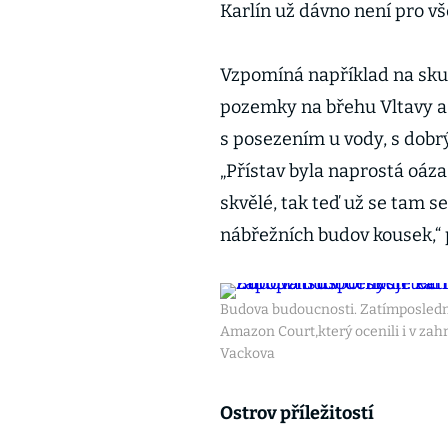
Karlín už dávno není pro vš
Vzpomíná například na sku
pozemky na břehu Vltavy a 
s posezením u vody, s dobr
„Přístav byla naprostá oáza 
skvělé, tak teď už se tam set
nábřežních budov kousek,“ 
Budova budoucnosti. Zatímposled
Amazon Court,který ocenili i v zah
Vackova
Ostrov příležitostí