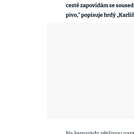
cestě zapovídám se souse
pivo,“ popisuje hrdý „Karlí
Na kamarády většinou narazí