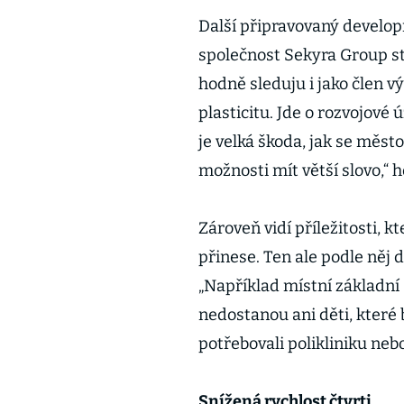
Další připravovaný develo
společnost Sekyra Group sta
hodně sleduju i jako člen 
plasticitu. Jde o rozvojové
je velká škoda, jak se měst
možnosti mít větší slovo,“ 
Zároveň vidí příležitosti, k
přinese. Ten ale podle něj
„Například místní základní 
nedostanou ani děti, které 
potřebovali polikliniku ne
Snížená rychlost čtvrti