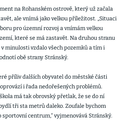
pment na Rohanském ostrově, který už začala
vět, ale vnímá jako velkou příležitost. „Situaci
výboru pro územní rozvoj a vnímám velkou
 území, které se má zastavět. Na druhou stranu
o v minulosti vzdalo všech pozemků a tím i
hodnotí obě strany Stránský.
teré příliv dalších obyvatel do městské části
 doprovází i řada nedořešených problémů.
škola má tak obrovský přetlak, že se do ní
bydlí tři sta metrů daleko. Zoufale bychom
bo sportovní centrum,“ vyjmenovává Stránský.