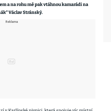
dem a na rohu mě pak vtáhnou kamarádi na
ňák“ Václav Stránský.
 v Karlínské pivnici, která spojuje víc místní