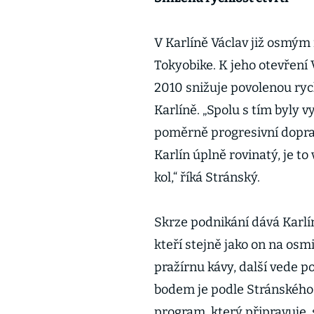
V Karlíně Václav již osmý
Tokyobike. K jeho otevření 
2010 snižuje povolenou rych
Karlíně. „Spolu s tím byly 
poměrně progresivní doprav
Karlín úplně rovinatý, je t
kol,“ říká Stránský.
Skrze podnikání dává Karlí
kteří stejně jako on na osmi
pražírnu kávy, další vede 
bodem je podle Stránského 
program, který připravuje, s