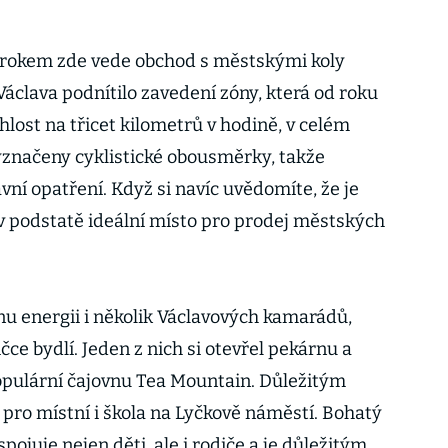
m rokem zde vede obchod s městskými koly
Václava podnítilo zavedení zóny, která od roku
lost na třicet kilometrů v hodině, v celém
vyznačeny cyklistické obousměrky, takže
ní opatření. Když si navíc uvědomíte, že je
o v podstatě ideální místo pro prodej městských
nu energii i několik Václavových kamarádů,
čce bydlí. Jeden z nich si otevřel pekárnu a
populární čajovnu Tea Mountain. Důležitým
pro místní i škola na Lyčkově náměstí. Bohatý
pojuje nejen děti, ale i rodiče a je důležitým