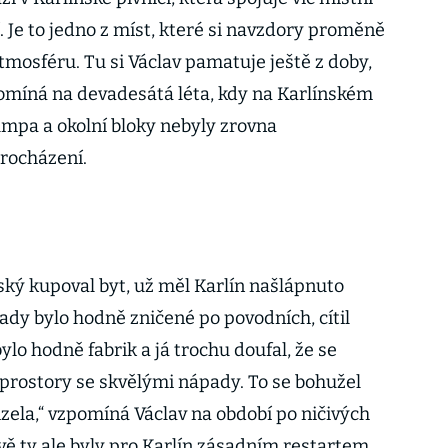
í. Je to jedno z míst, které si navzdory proměně
tmosféru. Tu si Václav pamatuje ještě z doby,
pomíná na devadesátá léta, kdy na Karlínském
mpa a okolní bloky nebyly zrovna
rocházení.
ský kupoval byt, už měl Karlín našlápnuto
ady bylo hodně zničené po povodních, cítil
ylo hodně fabrik a já trochu doufal, že se
prostory se skvělými nápady. To se bohužel
izela,“ vzpomíná Václav na období po ničivých
vě ty ale byly pro Karlín zásadním restartem,