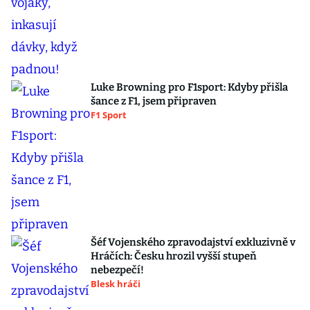
Luke Browning pro F1sport: Kdyby přišla
šance z F1, jsem připraven
F1 Sport
Šéf Vojenského zpravodajství exkluzivně v
Hráčích: Česku hrozil vyšší stupeň
nebezpečí!
Blesk hráči