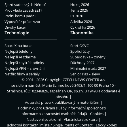
Sjezd sudetských Němců
Hokej 2026
Proč vláda zavádí EET?
Tenis 2026
Padni komu padni
F1 2026
Výpověď z práce vzor
Atletika 2026
Divoký kačer
Cyklistika 2026
Technologie
Ekonomika
SpaceX na burze
Smrt OSVČ
Nejlepší telefony
Spořicí účty
Nejlepší AI zdarma
Superdávka – změny
Nejlepší chytré hodinky
Důchody 2027
Nejlepší VPN – srovnání
Minimální mzda 2027
Netflix filmy a seriály
Senior Pas – slevy
© 2001 - 2026 Copyright
CZECH NEWS CENTER a.s.
se sídlem náměstí Marie Schmolkové 3493/1, 100 00 Praha 10 -
Strašnice, IČO: 02346826, zapsána v OR, sp.zn. B 19490 a dodavatelé
obsahu
Autorská práva k publikovaným materiálům
Podmínky pro užívání služby informační společnosti
Informace o zpracování osobních údajů
Cookies
Nastavení soukromí
Vlastnická struktura
Jednotná kontaktní místa / Single Points of Contact
Etický kodex