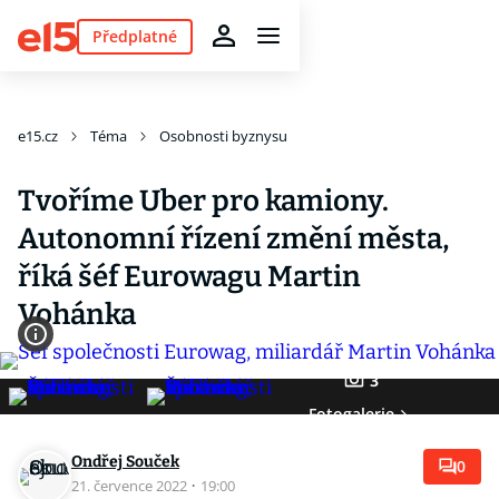
Předplatné
e15.cz
Téma
Osobnosti byznysu
Tvoříme Uber pro kamiony.
Autonomní řízení změní města,
říká šéf Eurowagu Martin
Vohánka
3
Fotogalerie
Ondřej Souček
0
21. července 2022
·
19:00