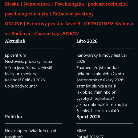
Blesku
Nemovitosti
Psychologika - podcast rozbíjející
psychologické mýty
Fotbalové přestupy
ONLINE
Eventový prostor Level 9
OKTAGON 92: Szabová
vs. Pudilová
Chance Liga 2026/27
Aktuálně
Léto 2026
Epicentrum
Karlovarský filmový festival
Neštovice: příznaky, léčba
2026
V čem jezdí Yamal a Mesii?
Znamení, že jste potkali
Kvízy pro seniory
někoho z minulého života
Kalendář úplňků 2026
Astronomické úkazy 2026:
Co je bodycount?
zatmění slunce a další
Jak obléci miminko při
vysokých teplotách?
Jak na dokonalé letní mojito
6 lehkých letních salátů
Politika
Sport 2026
Nová superdávka: kdo na ní
MMA
dosáhne?
Fotbal 2026/27