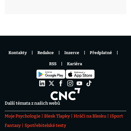
Kontakty
Redakce
Inzerce
Předplatné
RSS
Kariéra
Další témata z našich webů
Moje Psychologie
Blesk Tlapky
Hráči na Blesku
iSport
Fantasy
Spotřebitelské testy