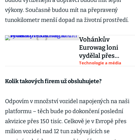
budou vytíženější a dopravci budou mít lepší
výkony. Současně budou mít na přepravený
tunokilometr menší dopad na životní prostředí.
Vohánkův
Eurowag loni
vydělal přes
miliardu. Cítí se na
Technologie a média
to i letos
Kolik takových firem už obsluhujete?
Odpovím v množství vozidel napojených na naši
platformu – těch bude po dokončení poslední
akvizice přes 150 tisíc. Celkově je v Evropě přes
milion vozidel nad 12 tun zabývajících se