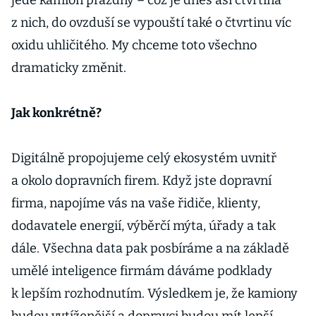
jede kamion prázdný – což je dnes asi čtvrtina
z nich, do ovzduší se vypouští také o čtvrtinu víc
oxidu uhličitého. My chceme toto všechno
dramaticky změnit.
Jak konkrétně?
Digitálně propojujeme celý ekosystém uvnitř
a okolo dopravních firem. Když jste dopravní
firma, napojíme vás na vaše řidiče, klienty,
dodavatele energií, výběrčí mýta, úřady a tak
dále. Všechna data pak posbíráme a na základě
umělé inteligence firmám dáváme podklady
k lepším rozhodnutím. Výsledkem je, že kamiony