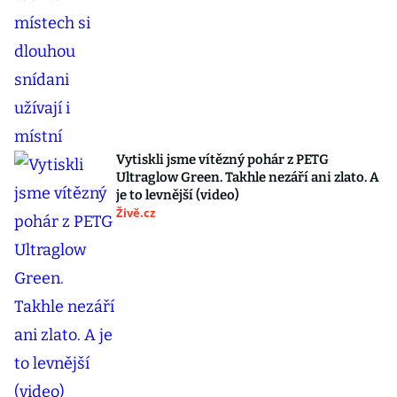
Vytiskli jsme vítězný pohár z PETG
Ultraglow Green. Takhle nezáří ani zlato. A
je to levnější (video)
Živě.cz