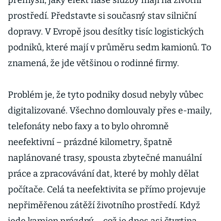
přemýšlí, jaký efekt naše služby mají na životní
prostředí. Představte si současný stav silniční
dopravy. V Evropě jsou desítky tisíc logistických
podniků, které mají v průměru sedm kamionů. To
znamená, že jde většinou o rodinné firmy.
Problém je, že tyto podniky dosud nebyly vůbec
digitalizované. Všechno domlouvaly přes e-maily,
telefonáty nebo faxy a to bylo ohromně
neefektivní – prázdné kilometry, špatně
naplánované trasy, spousta zbytečné manuální
práce a zpracovávání dat, které by mohly dělat
počítače. Celá ta neefektivita se přímo projevuje
nepřiměřenou zátěží životního prostředí. Když