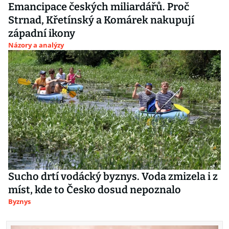
Emancipace českých miliardářů. Proč
Strnad, Křetínský a Komárek nakupují
západní ikony
Názory a analýzy
Sucho drtí vodácký byznys. Voda zmizela i z
míst, kde to Česko dosud nepoznalo
Byznys