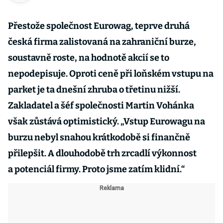
Přestože společnost Eurowag, teprve druhá
česká firma zalistovaná na zahraniční burze,
soustavně roste, na hodnotě akcií se to
nepodepisuje. Oproti ceně při loňském vstupu na
parket je ta dnešní zhruba o třetinu nižší.
Zakladatel a šéf společnosti Martin Vohánka
však zůstává optimistický. „Vstup Eurowagu na
burzu nebyl snahou krátkodobě si finančně
přilepšit. A dlouhodobě trh zrcadlí výkonnost
a potenciál firmy. Proto jsme zatím klidní.“