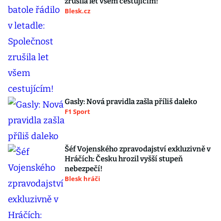
zrušila let všem cestujícím!
Blesk.cz
Gasly: Nová pravidla zašla příliš daleko
F1 Sport
Šéf Vojenského zpravodajství exkluzivně v
Hráčích: Česku hrozil vyšší stupeň
nebezpečí!
Blesk hráči