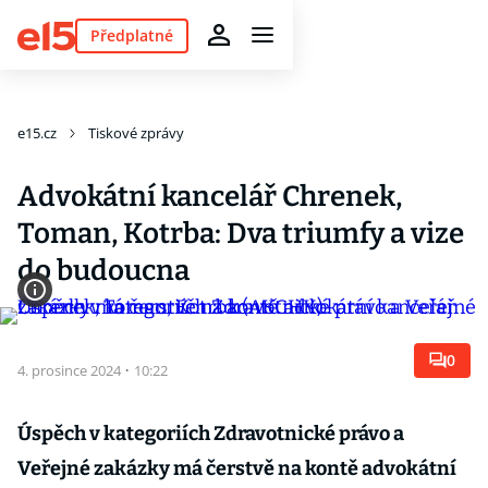
Předplatné
e15.cz
Tiskové zprávy
Advokátní kancelář Chrenek,
Toman, Kotrba: Dva triumfy a vize
do budoucna
0
4. prosince 2024
·
10:22
Úspěch v kategoriích Zdravotnické právo a
Veřejné zakázky má čerstvě na kontě advokátní