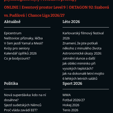
ONLINE
Eventový prostor Level 9
OKTAGON 92: Szabová
vs. Pudilová
Chance Liga 2026/27
Aktuálně
Léto 2026
Epicentrum
Karlovarský filmový festival
Neštovice: příznaky, léčba
2026
V čem jezdí Yamal a Mesii?
Znamení, že jste potkali
Kvízy pro seniory
někoho z minulého života
Kalendář úplňků 2026
Astronomické úkazy 2026:
Co je bodycount?
zatmění slunce a další
Jak obléci miminko při
vysokých teplotách?
Jak na dokonalé letní mojito
6 lehkých letních salátů
Politika
Sport 2026
Nová superdávka: kdo na ní
MMA
dosáhne?
Fotbal 2026/27
Sjezd sudetských Němců
Hokej 2026
Proč vláda zavádí EET?
Tenis 2026