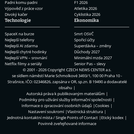
Padni komu padni
F1 2026
Výpověď z práce vzor
Atletika 2026
Divoký kačer
Cyklistika 2026
Technologie
Ekonomika
SpaceX na burze
Smrt OSVČ
Nejlepší telefony
Spořicí účty
Nejlepší AI zdarma
Superdávka – změny
Nejlepší chytré hodinky
Důchody 2027
Nejlepší VPN – srovnání
Minimální mzda 2027
Netflix filmy a seriály
Senior Pas – slevy
© 2001 - 2026 Copyright
CZECH NEWS CENTER a.s.
se sídlem náměstí Marie Schmolkové 3493/1, 100 00 Praha 10 -
Strašnice, IČO: 02346826, zapsána v OR, sp.zn. B 19490 a dodavatelé
obsahu
Autorská práva k publikovaným materiálům
Podmínky pro užívání služby informační společnosti
Informace o zpracování osobních údajů
Cookies
Nastavení soukromí
Vlastnická struktura
Jednotná kontaktní místa / Single Points of Contact
Etický kodex
Povinně zveřejňované informace