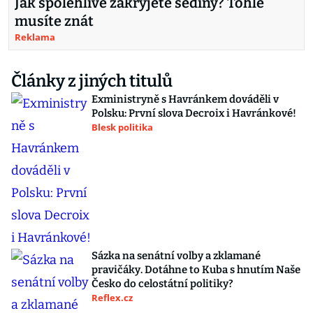
Jak spolehlivě zakryjete šediny? Tohle
musíte znát
Reklama
Články z jiných titulů
Exministryně s Havránkem dováděli v
Polsku: První slova Decroix i Havránkové!
Blesk politika
Sázka na senátní volby a zklamané
pravičáky. Dotáhne to Kuba s hnutím Naše
Česko do celostátní politiky?
Reflex.cz