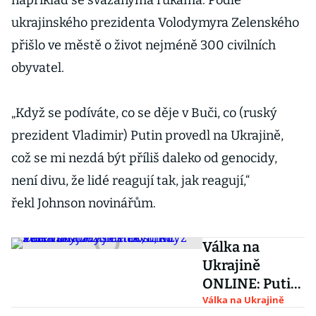
například se svázanýma rukama. Podle
ukrajinského prezidenta Volodymyra Zelenského
přišlo ve městě o život nejméně 300 civilních
obyvatel.
„Když se podíváte, co se děje v Buči, co (ruský
prezident Vladimir) Putin provedl na Ukrajině,
což se mi nezdá být příliš daleko od genocidy,
není divu, že lidé reagují tak, jak reagují,“
řekl Johnson novinářům.
Válka na
Ukrajině
ONLINE: Putin
cítí
Válka na Ukrajině