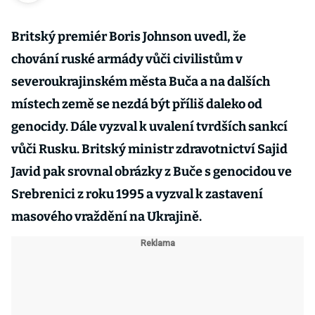
Britský premiér Boris Johnson uvedl, že
chování ruské armády vůči civilistům v
severoukrajinském města Buča a na dalších
místech země se nezdá být příliš daleko od
genocidy. Dále vyzval k uvalení tvrdších sankcí
vůči Rusku. Britský ministr zdravotnictví Sajid
Javid pak srovnal obrázky z Buče s genocidou ve
Srebrenici z roku 1995 a vyzval k zastavení
masového vraždění na Ukrajině.