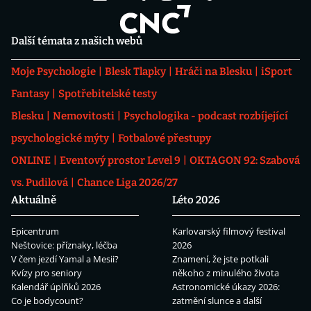
Další témata z našich webů
Moje Psychologie
Blesk Tlapky
Hráči na Blesku
iSport
Fantasy
Spotřebitelské testy
Blesku
Nemovitosti
Psychologika - podcast rozbíjející
psychologické mýty
Fotbalové přestupy
ONLINE
Eventový prostor Level 9
OKTAGON 92: Szabová
vs. Pudilová
Chance Liga 2026/27
Aktuálně
Léto 2026
Epicentrum
Karlovarský filmový festival
Neštovice: příznaky, léčba
2026
V čem jezdí Yamal a Mesii?
Znamení, že jste potkali
Kvízy pro seniory
někoho z minulého života
Kalendář úplňků 2026
Astronomické úkazy 2026:
Co je bodycount?
zatmění slunce a další