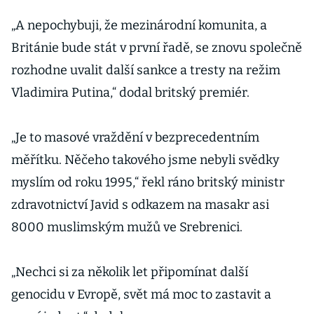
beztrestnost,
když svět váhá
„A nepochybuji, že mezinárodní komunita, a
zvýšit tlak,
Británie bude stát v první řadě, se znovu společně
míní Zelenskyj
rozhodne uvalit další sankce a tresty na režim
Vladimira Putina,“ dodal britský premiér.
„Je to masové vraždění v bezprecedentním
měřítku. Něčeho takového jsme nebyli svědky
myslím od roku 1995,“ řekl ráno britský ministr
zdravotnictví Javid s odkazem na masakr asi
8000 muslimským mužů ve Srebrenici.
„Nechci si za několik let připomínat další
genocidu v Evropě, svět má moc to zastavit a