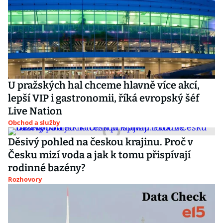
U pražských hal chceme hlavně více akcí,
lepší VIP i gastronomii, říká evropský šéf
Live Nation
Obchod a služby
Děsivý pohled na českou krajinu. Proč v
Česku mizí voda a jak k tomu přispívají
rodinné bazény?
Rozhovory