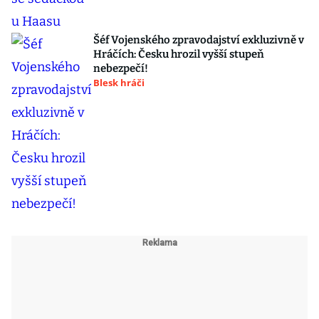
Šéf Vojenského zpravodajství exkluzivně v
Hráčích: Česku hrozil vyšší stupeň
nebezpečí!
Blesk hráči