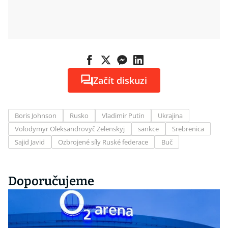
Začít diskuzi
Boris Johnson
Rusko
Vladimir Putin
Ukrajina
Volodymyr Oleksandrovyč Zelenskyj
sankce
Srebrenica
Sajid Javid
Ozbrojené síly Ruské federace
Buč
Doporučujeme