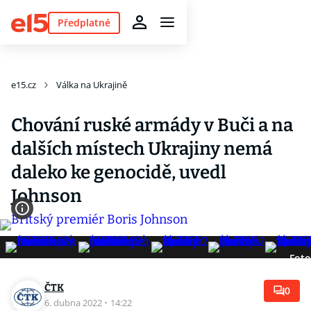
Předplatné
e15.cz
Válka na Ukrajině
Chování ruské armády v Buči a na
dalších místech Ukrajiny nemá
daleko ke genocidě, uvedl
Johnson
Foto
ČTK
0
6. dubna 2022
·
14:22