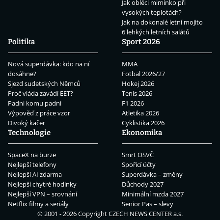
Jak obléci miminko při
vysokých teplotách?
Jak na dokonalé letní mojito
6 lehkých letních salátů
Politika
Sport 2026
Nová superdávka: kdo na ní
MMA
dosáhne?
Fotbal 2026/27
Sjezd sudetských Němců
Hokej 2026
Proč vláda zavádí EET?
Tenis 2026
Padni komu padni
F1 2026
Výpověď z práce vzor
Atletika 2026
Divoký kačer
Cyklistika 2026
Technologie
Ekonomika
SpaceX na burze
Smrt OSVČ
Nejlepší telefony
Spořicí účty
Nejlepší AI zdarma
Superdávka – změny
Nejlepší chytré hodinky
Důchody 2027
Nejlepší VPN – srovnání
Minimální mzda 2027
Netflix filmy a seriály
Senior Pas – slevy
© 2001 - 2026 Copyright
CZECH NEWS CENTER a.s.