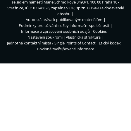
se sídlem náměstí Marie Schmolkové 3493/1, 100 00 Praha 10 -
Strašnice, IČO: 02346826, zapsána v OR, sp.zn. B 19490 a dodavatelé
obsahu
Autorská práva k publikovaným materiálům
Podmínky pro užívání služby informační společnosti
Informace o zpracování osobních údajů
Cookies
Nastavení soukromí
Vlastnická struktura
Jednotná kontaktní místa / Single Points of Contact
Etický kodex
Povinně zveřejňované informace