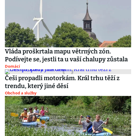
Vláda proškrtala mapu větrných zón.
Podívejte se, jestli ta u vaší chalupy zůstala
Domácí
Češi propadli motorkám. Král trhu těží z
trendu, který jiné děsí
Obchod a služby