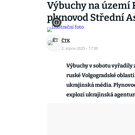
Výbuchy na území R
plynovod Střední 
ČTK
2. srpna 2025
·
17:30
Výbuchy v sobotu vyřadily
ruské Volgogradské oblasti
ukrajinská média. Plynovo
explozí ukrajinská agentur