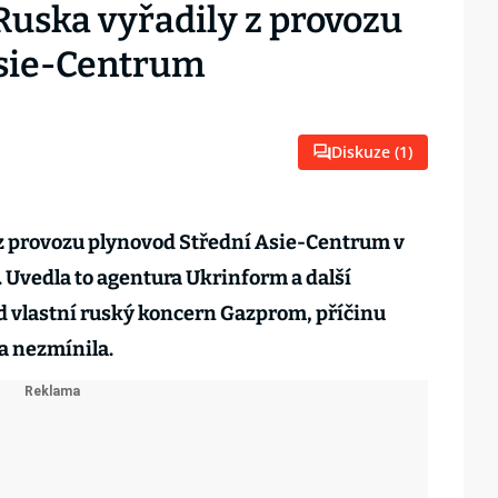
uska vyřadily z provozu
Asie-Centrum
Diskuze (
1
)
 z provozu plynovod Střední Asie-Centrum v
. Uvedla to agentura Ukrinform a další
d vlastní ruský koncern Gazprom, příčinu
a nezmínila.