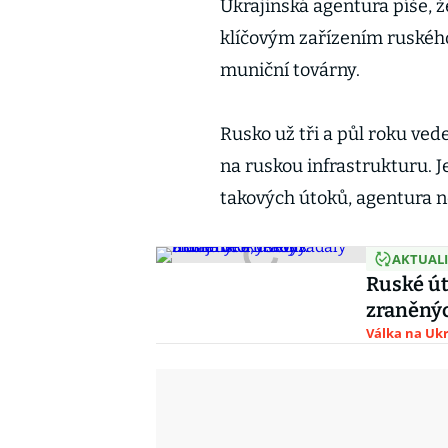
Ukrajinská agentura píše, 
klíčovým zařízením ruskéh
muniční továrny.
Rusko už tři a půl roku vede
na ruskou infrastrukturu. J
takových útoků, agentura n
AKTUAL
Ruské út
zraněnýc
Válka na Ukr