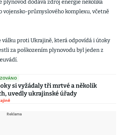
že plynovod dodává zdroj energie několika
o vojensko-průmyslového komplexu, včetně
 válku proti Ukrajině, která odpovídá i útoky
estli za poškozením plynovodu byl jeden z
euvádí.
IZOVÁNO
oky si vyžádaly tři mrtvé a několik
h, uvedly ukrajinské úřady
ajině