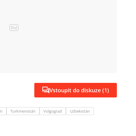
Vstoupit do diskuze (1)
án
Turkmenistán
Volgograd
Uzbekistán