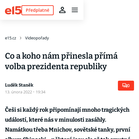
Předplatné
e15.cz
Videopořady
Co a koho nám přinesla přímá
volba prezidenta republiky
Luděk Staněk
0
13. února 2022
·
19:34
Češi si každý rok připomínají mnoho tragických
událostí, které nás v minulosti zasáhly.
Namátkou třeba Mnichov, sovětské tanky, první