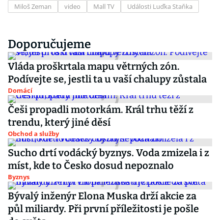
Miloš Zeman
video
Mall TV
Události Luďka Staňka
Doporučujeme
Vláda proškrtala mapu větrných zón.
Podívejte se, jestli ta u vaší chalupy zůstala
Domácí
Češi propadli motorkám. Král trhu těží z
trendu, který jiné děsí
Obchod a služby
Sucho drtí vodácký byznys. Voda zmizela i z
míst, kde to Česko dosud nepoznalo
Byznys
Bývalý inženýr Elona Muska drží akcie za
půl miliardy. Při první příležitosti je pošle