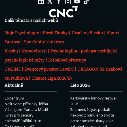
Další témata z našich webů
Moje Psychologie
Blesk Tlapky
Hráči na Blesku
iSport
Fantasy
Spotřebitelské testy
Blesku
Nemovitosti
Psychologika - podcast rozbíjející
psychologické mýty
Fotbalové přestupy
ONLINE
Eventový prostor Level 9
OKTAGON 92: Szabová
vs. Pudilová
Chance Liga 2026/27
Aktuálně
Léto 2026
Epicentrum
Karlovarský filmový festival
Neštovice: příznaky, léčba
2026
V čem jezdí Yamal a Mesii?
Znamení, že jste potkali
Kvízy pro seniory
někoho z minulého života
Kalendář úplňků 2026
Astronomické úkazy 2026:
Co je bodycount?
zatmění slunce a další