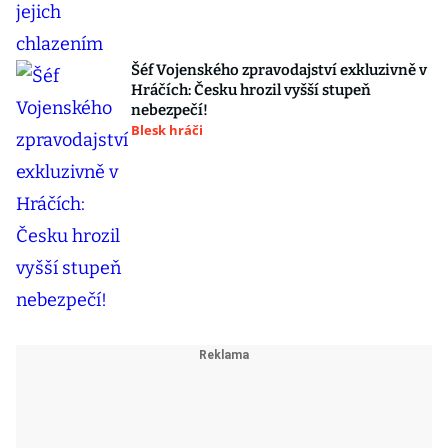
Šéf Vojenského zpravodajství exkluzivně v
Hráčích: Česku hrozil vyšší stupeň
nebezpečí!
Blesk hráči