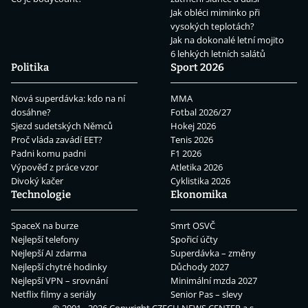
Jak obléci miminko při
vysokých teplotách?
Jak na dokonalé letní mojito
6 lehkých letních salátů
Politika
Sport 2026
Nová superdávka: kdo na ní
MMA
dosáhne?
Fotbal 2026/27
Sjezd sudetských Němců
Hokej 2026
Proč vláda zavádí EET?
Tenis 2026
Padni komu padni
F1 2026
Výpověď z práce vzor
Atletika 2026
Divoký kačer
Cyklistika 2026
Technologie
Ekonomika
SpaceX na burze
Smrt OSVČ
Nejlepší telefony
Spořicí účty
Nejlepší AI zdarma
Superdávka – změny
Nejlepší chytré hodinky
Důchody 2027
Nejlepší VPN – srovnání
Minimální mzda 2027
Netflix filmy a seriály
Senior Pas – slevy