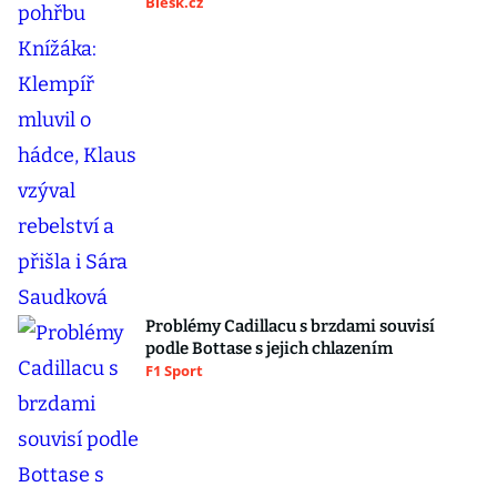
Blesk.cz
Problémy Cadillacu s brzdami souvisí
podle Bottase s jejich chlazením
F1 Sport