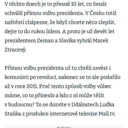
V těchto dnech je to přesně 10 let, co Senát
schválil přímou volbu prezidenta. V Česku totiž
naštěstí chápeme, že když chcete něco zlepšit,
dejte to do rukou lidem. A proto je už devět let
prezidentem Zeman a Slavíka vyhrál Marek
Ztracený.
Přímou volbu prezidenta už tu chtěli zavést i
komunisti po revoluci, nakonec se to ale podařilo
až v roce 2011. Proč tento způsob volby vůbec
máme, co to přineslo a kdo z ní může těžit
v budoucnu? To se dozvíte v Událostech Luďka
Staňka z produkce internetové televize Mall.tv.