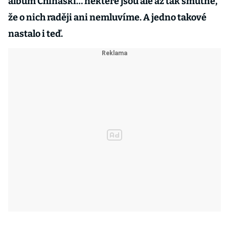
album Chinaski… některé jsou ale až tak smutné,
že o nich raději ani nemluvíme. A jedno takové
nastalo i teď.