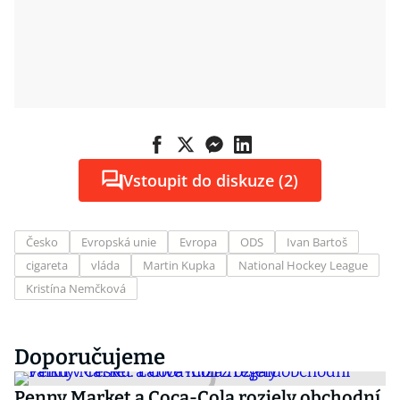
Vstoupit do diskuze (2)
Česko
Evropská unie
Evropa
ODS
Ivan Bartoš
cigareta
vláda
Martin Kupka
National Hockey League
Kristína Nemčková
Doporučujeme
Penny Market a Coca-Cola rozjely obchodní