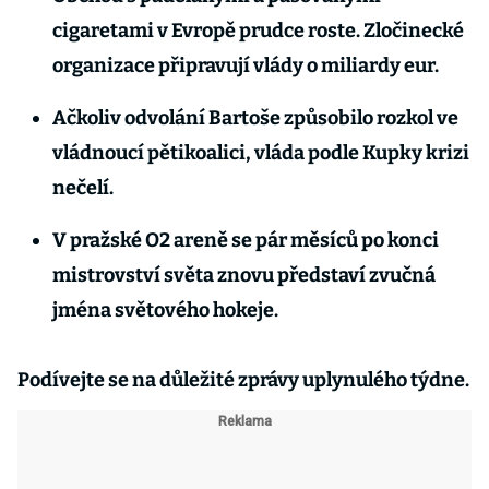
cigaretami v Evropě prudce roste. Zločinecké
organizace připravují vlády o miliardy eur.
Ačkoliv odvolání Bartoše způsobilo rozkol ve
vládnoucí pětikoalici, vláda podle Kupky krizi
nečelí.
V pražské O2 areně se pár měsíců po konci
mistrovství světa znovu představí zvučná
jména světového hokeje.
Podívejte se na důležité zprávy uplynulého týdne.