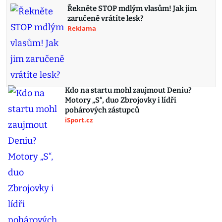
Řekněte STOP mdlým vlasům! Jak jim
zaručeně vrátíte lesk?
Reklama
Kdo na startu mohl zaujmout Deniu?
Motory „S“, duo Zbrojovky i lídři
pohárových zástupců
iSport.cz