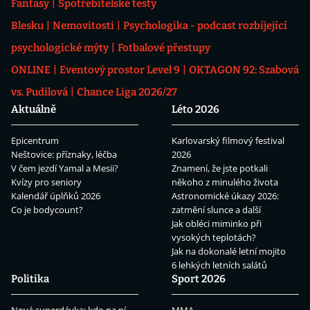
Fantasy
Spotřebitelské testy
Blesku
Nemovitosti
Psychologika - podcast rozbíjející
psychologické mýty
Fotbalové přestupy
ONLINE
Eventový prostor Level 9
OKTAGON 92: Szabová
vs. Pudilová
Chance Liga 2026/27
Aktuálně
Léto 2026
Epicentrum
Karlovarský filmový festival
Neštovice: příznaky, léčba
2026
V čem jezdí Yamal a Mesii?
Znamení, že jste potkali
Kvízy pro seniory
někoho z minulého života
Kalendář úplňků 2026
Astronomické úkazy 2026:
Co je bodycount?
zatmění slunce a další
Jak obléci miminko při
vysokých teplotách?
Jak na dokonalé letní mojito
6 lehkých letních salátů
Politika
Sport 2026
Nová superdávka: kdo na ní
MMA