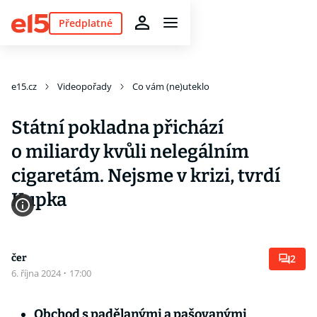
Předplatné
e15.cz
Videopořady
Co vám (ne)uteklo
Státní pokladna přichází
o miliardy kvůli nelegálním
cigaretám. Nejsme v krizi, tvrdí
Kupka
čer
2
6. října 2024
·
17:00
Obchod s padělanými a pašovanými