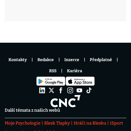
Kontakty
Redakce
Inzerce
Předplatné
RSS
Kariéra
Další témata z našich webů
Moje Psychologie
Blesk Tlapky
Hráči na Blesku
iSport