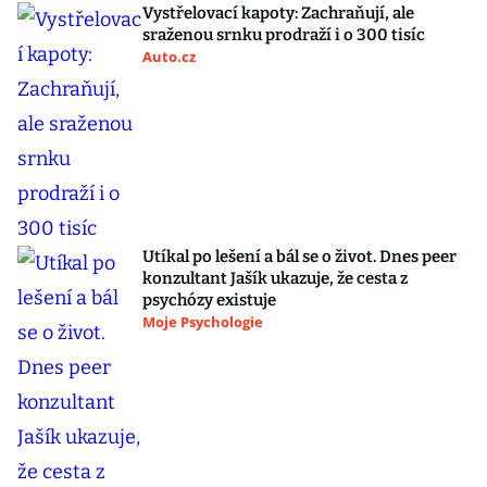
Vystřelovací kapoty: Zachraňují, ale
sraženou srnku prodraží i o 300 tisíc
Auto.cz
Utíkal po lešení a bál se o život. Dnes peer
konzultant Jašík ukazuje, že cesta z
psychózy existuje
Moje Psychologie