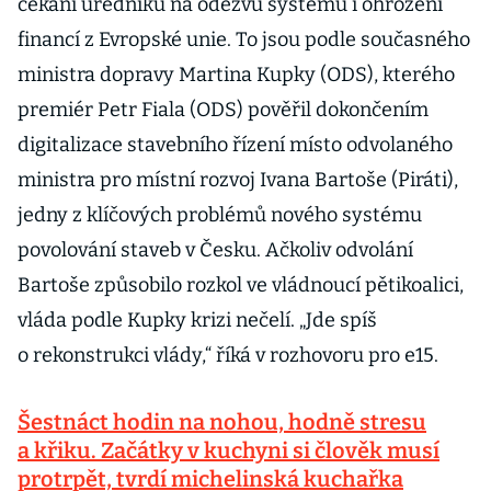
čekání úředníků na odezvu systému i ohrožení
financí z Evropské unie. To jsou podle současného
ministra dopravy Martina Kupky (ODS), kterého
premiér Petr Fiala (ODS) pověřil dokončením
digitalizace stavebního řízení místo odvolaného
ministra pro místní rozvoj Ivana Bartoše (Piráti),
jedny z klíčových problémů nového systému
povolování staveb v Česku. Ačkoliv odvolání
Bartoše způsobilo rozkol ve vládnoucí pětikoalici,
vláda podle Kupky krizi nečelí. „Jde spíš
o rekonstrukci vlády,“ říká v rozhovoru pro e15.
Šestnáct hodin na nohou, hodně stresu
a křiku. Začátky v kuchyni si člověk musí
protrpět, tvrdí michelinská kuchařka