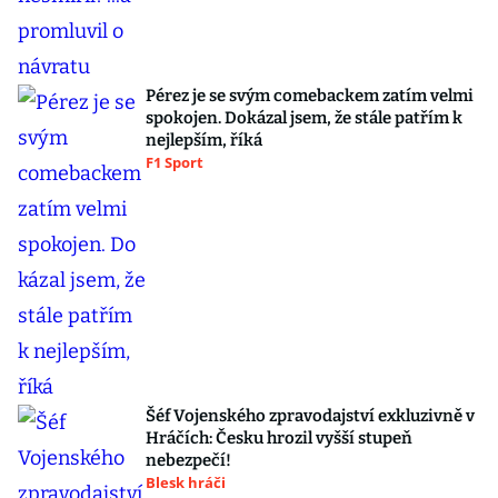
Pérez je se svým comebackem zatím velmi
spokojen. Dokázal jsem, že stále patřím k
nejlepším, říká
F1 Sport
Šéf Vojenského zpravodajství exkluzivně v
Hráčích: Česku hrozil vyšší stupeň
nebezpečí!
Blesk hráči