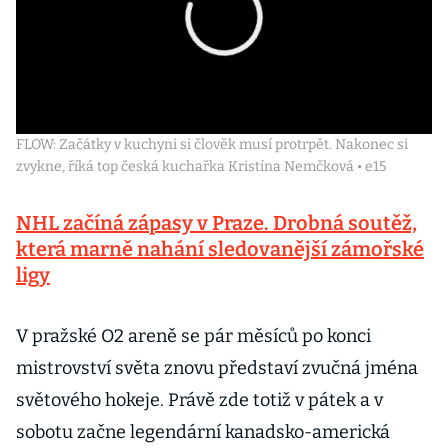
FLOW: Začátky v kuchyni si člověk musí protrpět. Nakonec si
zvykne, říká top česká kuchařka Kristína Nemčková • e15
NHL začíná zápasy v Praze. Drobná soutěž,
která marně nahání sledovanější zámořské
ligy
V pražské O2 areně se pár měsíců po konci
mistrovství světa znovu představí zvučná jména
světového hokeje. Právě zde totiž v pátek a v
sobotu začne legendární kanadsko-americká