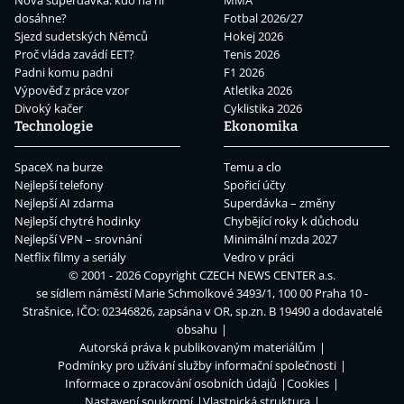
dosáhne?
Fotbal 2026/27
Sjezd sudetských Němců
Hokej 2026
Proč vláda zavádí EET?
Tenis 2026
Padni komu padni
F1 2026
Výpověď z práce vzor
Atletika 2026
Divoký kačer
Cyklistika 2026
Technologie
Ekonomika
SpaceX na burze
Temu a clo
Nejlepší telefony
Spořicí účty
Nejlepší AI zdarma
Superdávka – změny
Nejlepší chytré hodinky
Chybějící roky k důchodu
Nejlepší VPN – srovnání
Minimální mzda 2027
Netflix filmy a seriály
Vedro v práci
© 2001 - 2026 Copyright
CZECH NEWS CENTER a.s.
se sídlem náměstí Marie Schmolkové 3493/1, 100 00 Praha 10 -
Strašnice, IČO: 02346826, zapsána v OR, sp.zn. B 19490 a dodavatelé
obsahu
Autorská práva k publikovaným materiálům
Podmínky pro užívání služby informační společnosti
Informace o zpracování osobních údajů
Cookies
Nastavení soukromí
Vlastnická struktura