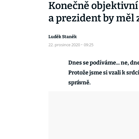
Konečně objektivní
a prezident by měl z
Luděk Staněk
22. prosince 2020
·
09:25
Dnes se podíváme... ne, d
Protože jsme si vzali k srdc
správně.