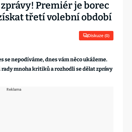
 zprávy! Premiér je borec
ískat třetí volební období
Diskuze (
0
)
nes se nepodíváme, dnes vám něco ukážeme.
i rady mnoha kritiků a rozhodli se dělat zprávy