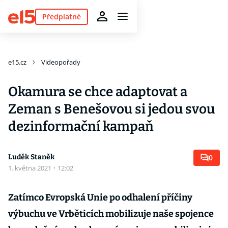
Předplatné
e15.cz
Videopořady
Okamura se chce adaptovat a
Zeman s Benešovou si jedou svou
dezinformační kampaň
Luděk Staněk
0
1. května 2021
·
12:02
Zatímco Evropská Unie po odhalení příčiny
výbuchu ve Vrběticích mobilizuje naše spojence