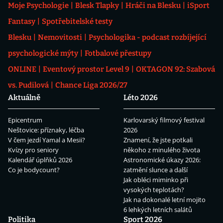
Moje Psychologie
Blesk Tlapky
Hráči na Blesku
iSport
Fantasy
Spotřebitelské testy
Blesku
Nemovitosti
Psychologika - podcast rozbíjející
psychologické mýty
Fotbalové přestupy
ONLINE
Eventový prostor Level 9
OKTAGON 92: Szabová
vs. Pudilová
Chance Liga 2026/27
Aktuálně
Léto 2026
Epicentrum
Karlovarský filmový festival
Neštovice: příznaky, léčba
2026
V čem jezdí Yamal a Mesii?
Znamení, že jste potkali
Kvízy pro seniory
někoho z minulého života
Kalendář úplňků 2026
Astronomické úkazy 2026:
Co je bodycount?
zatmění slunce a další
Jak obléci miminko při
vysokých teplotách?
Jak na dokonalé letní mojito
6 lehkých letních salátů
Politika
Sport 2026