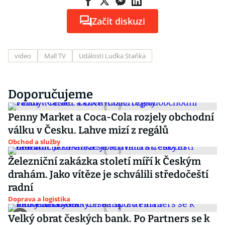
Začít diskuzi
video
Mall TV
Události Luďka Staňka
Doporučujeme
Penny Market a Coca-Cola rozjely obchodní
válku v Česku. Lahve mizí z regálů
Obchod a služby
Železniční zakázka století míří k Českým
drahám. Jako vítěze je schválili středočeští
radní
Doprava a logistika
Velký obrat českých bank. Po Partners se k