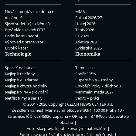
Nová superdávka: kdo na ní
MMA
dosáhne?
Fotbal 2026/27
Sjezd sudetských Němců
Hokej 2026
Proč vláda zavádí EET?
Tenis 2026
Padni komu padni
F1 2026
Výpověď z práce vzor
Atletika 2026
Divoký kačer
Cyklistika 2026
Technologie
Ekonomika
SpaceX na burze
Temu a clo
Nejlepší telefony
Spořicí účty
Nejlepší AI zdarma
Superdávka – změny
Nejlepší chytré hodinky
Chybějící roky k důchodu
Nejlepší VPN – srovnání
Minimální mzda 2027
Netflix filmy a seriály
Vedro v práci
© 2001 - 2026 Copyright
CZECH NEWS CENTER a.s.
se sídlem náměstí Marie Schmolkové 3493/1, 100 00 Praha 10 -
Strašnice, IČO: 02346826, zapsána v OR, sp.zn. B 19490 a dodavatelé
obsahu
Autorská práva k publikovaným materiálům
Podmínky pro užívání služby informační společnosti