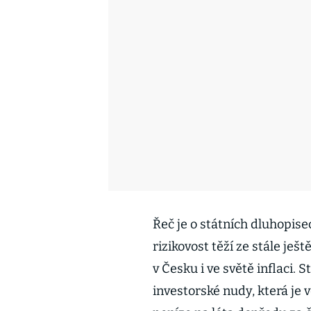
Řeč je o státních dluhopise
rizikovost těží ze stále je
v Česku i ve světě inflaci.
investorské nudy, která je 