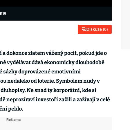
 E15
Diskuze (
0
)
 a dokonce zlatem vážený pocit, pokud jde o
umně vydělávat dává ekonomicky dlouhodobě
né sázky doprovázené emotivními
ou nedaleko od loterie. Symbolem nudy v
dluhopisy. Ne snad ty korporátní, kde si
 neprozíraví investoři zažili a zažívají v celé
ční peklo.