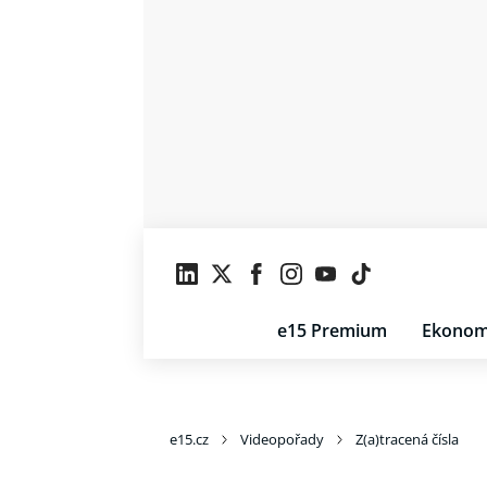
e15 Premium
Ekonom
e15.cz
Videopořady
Z(a)tracená čísla