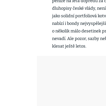
peníze na léta dopředu za č
dluhopisy české vlády, není
jako solidní portfoliová kotv
nabízí i bondy nejvyspělejš
o několik málo desetinek pr
nevadí. Ale pozor, sazby n
klesat ještě letos.