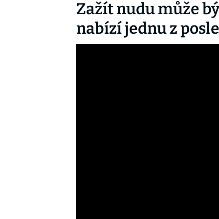
Zažít nudu může bý
nabízí jednu z pos