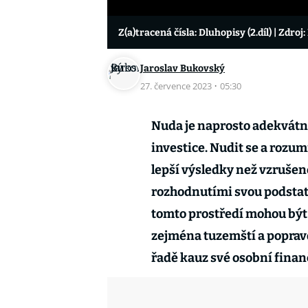
Z(a)tracená čísla: Dluhopisy (2.díl)
| Zdroj:
Jaroslav Bukovský
27. července 2023
·
05:30
Nuda je naprosto adekvátní
investice. Nudit se a roz
lepší výsledky než vzruše
rozhodnutími svou podstat
tomto prostředí mohou být 
zejména tuzemští a popravdě
řadě kauz své osobní finan