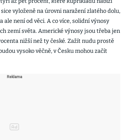
tyři až pět procent, které kupříkladu nabízí
 sice vyloženě na úrovni naražení zlatého dolu,
a ale není od věci. A co více, solidní výnosy
ích zemí světa. Americké výnosy jsou třeba jen
ocenta nižší než ty české. Zažít nudu prostě
ebudou vysoko věčně, v Česku mohou začít